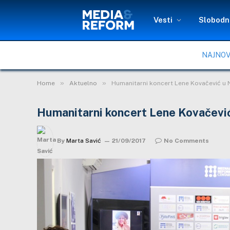
Vesti
Slobodni
NAJNOV
»
»
Home
Aktuelno
Humanitarni koncert Lene Kovačević u 
Humanitarni koncert Lene Kovačevi
By
Marta Savić
21/09/2017
No Comments