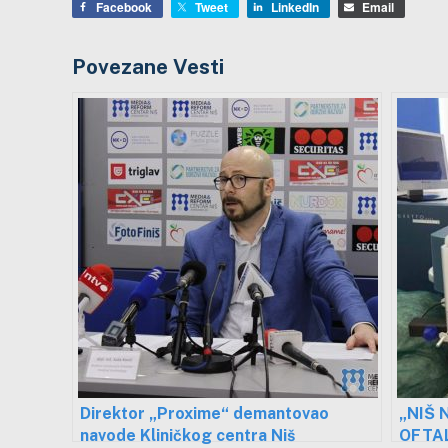
Facebook
Tweet
LinkedIn
Email
Povezane Vesti
Direktor „Proxime“ demantovao
„NIŠ 
navode Kliničkog centra Niš
OFTA