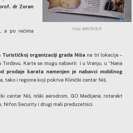
rof. dr Zoran
Foto: MRCN/B.R
a, a po rečima
 Turističkoj organizaciji grada Niša
na tri lokacije –
 Tvrđavu. Karte se mogu nabaviti i u Vranju, u “Nana
od prodaje karata namenjen je nabavci mobilnog
ša, tako i regiona koji pokriva Klinički centar Niš.
ički centar Niš, niški aerodrom, GO Medijana, rotarakt
 Nifon Security i drugi mali preduzetnici.