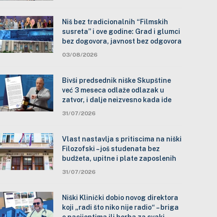
Niš bez tradicionalnih “Filmskih
susreta” i ove godine: Grad i glumci
bez dogovora, javnost bez odgovora
03/08/2026
Bivši predsednik niške Skupštine
već 3 meseca odlaže odlazak u
zatvor, i dalje neizvesno kada ide
31/07/2026
Vlast nastavlja s pritiscima na niški
Filozofski – još studenata bez
budžeta, upitne i plate zaposlenih
31/07/2026
Niški Klinički dobio novog direktora
koji „radi što niko nije radio“ – briga