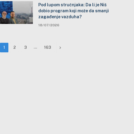
Pod lupom stručnjaka: Da li je Niš
dobio program koji može da smanji
zagađenje vazduha?
18/07/2026
…
Next
1
2
3
163