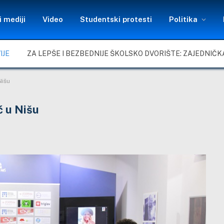
 mediji
Video
Studentski protesti
Politika
IJE
Nišu
ć u Nišu