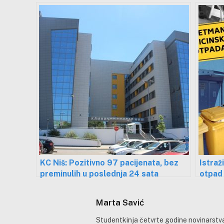
KC Niš: Pozitivno 97 pacijenata, bez
Istraž
preminulih u poslednja 24 sata
otpad 
zamenj
firma
Marta Savić
Studentkinja četvrte godine novinarstva