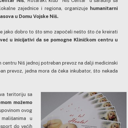
 centar Niš
, Rotarakt klub “Niš Centar” u saradnji sa
lokalne zajednice i regiona, organizuje
humanitarni
asova u Domu Vojske Niš.
je jako dobro to što smo započeli nešto što će kreirati
već u inicijativi da se pomogne Kliničkom centru u
 centru Niš jednoj potreban prevoz na dalji medicinski
eban prevoz, jedna mora da čeka inkubator, što nekada
va teritoriju sa
emom možemo
povinom ovog
 mališanima u
sport do većih