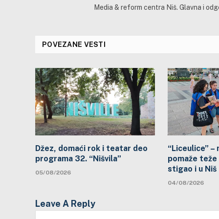
Media & reform centra Niš. Glavna i od
POVEZANE VESTI
Džez, domaći rok i teatar deo
“Liceulice” –
programa 32. “Nišvila”
pomaže teže 
stigao i u Niš
05/08/2026
04/08/2026
Leave A Reply