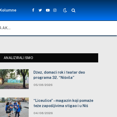
Kolumne
Facebook
Twitter
YouTube
Instagram
ZA LEPŠE I BEZBEDNIJE ŠKOLSKO DVORIŠTE: ZAJEDNIČKA AKCIJA MEŠTANA, NASTAVNIKA I ĐAKA U SELU VLASE KOD VRANJA
ANALIZIRALI SMO
Džez, domaći rok i teatar deo
programa 32. “Nišvila”
05/08/2026
“Liceulice” – magazin koji pomaže
teže zapošljivima stigao i u Niš
04/08/2026