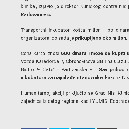
klinika”, izjavio je direktor Kliničkog centra Niš
p
Radovanović.
Transportni inkubator košta milion i po dinar
organizatora, do sada je
prikupljeno oko milion.
Cena karte iznosi
600 dinara i može se kupiti u
Vožda Karađorđa 7, Obrenovićeva 38 i na ulazu u
Bistro & Cafe” – Partizanska 9.
Sav prihod 
inkubatora za najmlađe stanovnike
, kako iz Ni
Humanitarnoj akciji priključio se Grad Niš, Klin
zajednica iz celog regiona, kao i YUMIS, Ecotrade,