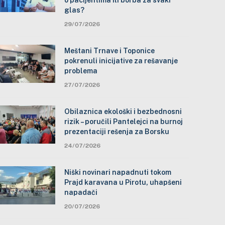
o pacijentima ili borba za svaki
glas?
29/07/2026
Meštani Trnave i Toponice
pokrenuli inicijative za rešavanje
problema
27/07/2026
Obilaznica ekološki i bezbednosni
rizik – poručili Pantelejci na burnoj
prezentaciji rešenja za Borsku
24/07/2026
Niški novinari napadnuti tokom
Prajd karavana u Pirotu, uhapšeni
napadači
20/07/2026