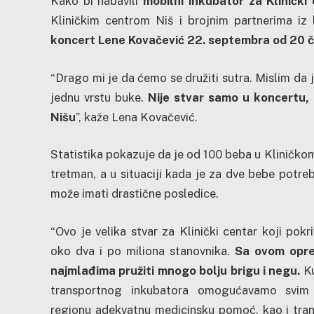
Kako bi nabavili
mobilni inkubator za Klinički
Kliničkim centrom Niš i brojnim partnerima iz 
koncert Lene Kovačević 22. septembra od 20 č
“Drago mi je da ćemo se družiti sutra. Mislim da 
jednu vrstu buke.
Nije stvar samo u koncertu, 
Nišu
”, kaže Lena Kovačević.
Statistika pokazuje da je od 100 beba u Kliničkom
tretman, a u situaciji kada je za dve bebe potr
može imati drastične posledice.
“Ovo je velika stvar za Klinički centar koji pokri
oko dva i po miliona stanovnika.
Sa ovom opr
najmlađima pružiti mnogo bolju brigu i negu.
Ku
transportnog inkubatora omogućavamo svim
regionu adekvatnu medicinsku pomoć, kao i tran