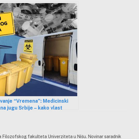
ivanje “Vremena”: Medicinski
na jugu Srbije – kako vlast
uje državne ustanove privatnim
ma
 Filozofskog fakulteta Univerziteta u Nišu. Novinar saradnik