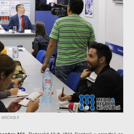
: MRCN/B.R