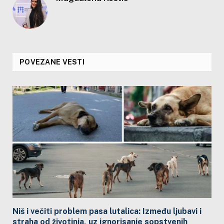
POVEZANE VESTI
Niš i večiti problem pasa lutalica: Između ljubavi i
straha od životinja, uz ignorisanje sopstvenih