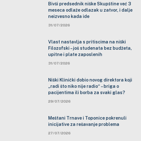
Bivši predsednik niške Skupštine već 3
meseca odlaže odlazak u zatvor, i dalje
neizvesno kada ide
31/07/2026
Vlast nastavlja s pritiscima na niški
Filozofski – još studenata bez budžeta,
upitne i plate zaposlenih
31/07/2026
Niški Klinički dobio novog direktora koji
„radi što niko nije radio“ – briga o
pacijentima ili borba za svaki glas?
29/07/2026
Meštani Trnave i Toponice pokrenuli
inicijative za rešavanje problema
27/07/2026