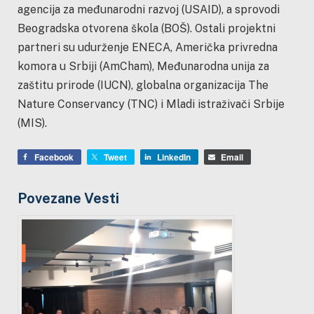
agencija za međunarodni razvoj (USAID), a sprovodi
Beogradska otvorena škola (BOŠ). Ostali projektni
partneri su udurženje ENECA, Američka privredna
komora u Srbiji (AmCham), Međunarodna unija za
zaštitu prirode (IUCN), globalna organizacija The
Nature Conservancy (TNC) i Mladi istraživači Srbije
(MIS).
Facebook
Tweet
LinkedIn
Email
Povezane Vesti