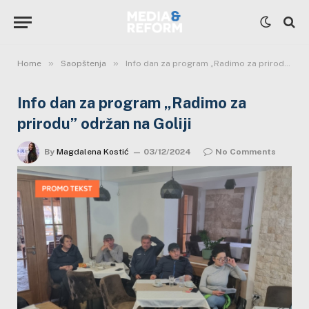
»
»
Home
Saopštenja
Info dan za program „Radimo za prirodu” održan na Goliji
Info dan za program „Radimo za
prirodu” održan na Goliji
By
Magdalena Kostić
03/12/2024
No Comments