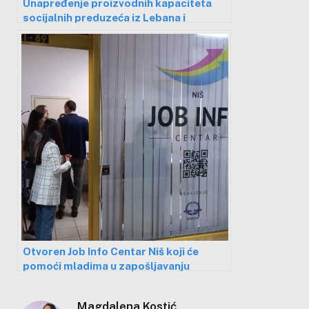
Unapređenje proizvodnih kapaciteta
socijalnih preduzeća iz Lebana i
Leskovca kroz EWI projekat
Otvoren Job Info Centar Niš koji će
pomoći mladima u zapošljavanju
Magdalena Kostić