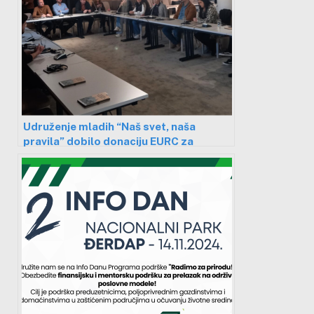
Udruženje mladih “Naš svet, naša
pravila” dobilo donaciju EURC za
pokretanje novih ideja i razvoj
organizacija