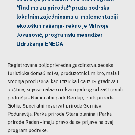
*Radimo za prirodu!* pruža podršku
lokalnim zajednicama u
implementaciji
ekoloških rešenja- rekao je Milivoje
Jovanović, programski menadžer
Udruženja
ENECA.
Registrovana poljoprivredna gazdinstva, seoska
turistička domaćinstva, preduzetnici, mikro, mala i
srednja preduzeća, kao i fizička lica iz 19 gradova i
opština, koja se nalaze u okviru jednog od zaštićenih
područja – Nacionalni park Đerdap, Park prirode
Golija, Specijalni rezervat prirode Gornjeg
Podunavlja, Parka prirode Stara planina i Parka
prirode Radan – imaju pravo da se prijave na ovaj
program podrške.