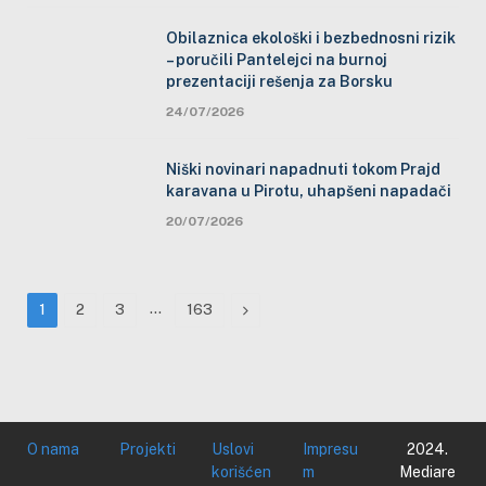
Obilaznica ekološki i bezbednosni rizik
– poručili Pantelejci na burnoj
prezentaciji rešenja za Borsku
24/07/2026
Niški novinari napadnuti tokom Prajd
karavana u Pirotu, uhapšeni napadači
20/07/2026
…
Next
1
2
3
163
O nama
Projekti
Uslovi
Impresu
2024.
korišćen
m
Mediare