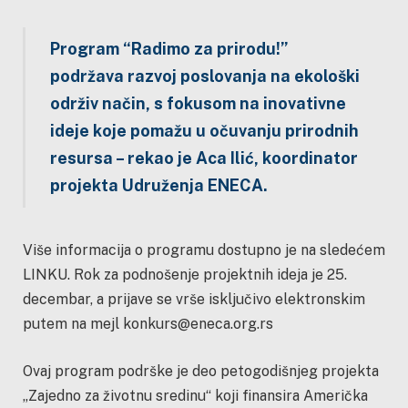
Program “Radimo za prirodu!”
podržava razvoj poslovanja na ekološki
održiv način, s fokusom na
inovativne
ideje koje pomažu u očuvanju prirodnih
resursa – rekao je Aca Ilić, koordinator
projekta
Udruženja ENECA.
Više informacija o programu dostupno je na sledećem
LINKU. Rok za podnošenje projektnih ideja je 25.
decembar, a prijave se vrše isključivo elektronskim
putem na mejl konkurs@eneca.org.rs
Ovaj program podrške je deo petogodišnjeg projekta
„Zajedno za životnu sredinu“ koji finansira Američka