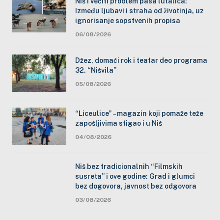
Niš i večiti problem pasa lutalica:
Između ljubavi i straha od životinja, uz
ignorisanje sopstvenih propisa
06/08/2026
Džez, domaći rok i teatar deo programa
32. “Nišvila”
05/08/2026
“Liceulice” – magazin koji pomaže teže
zapošljivima stigao i u Niš
04/08/2026
Niš bez tradicionalnih “Filmskih
susreta” i ove godine: Grad i glumci
bez dogovora, javnost bez odgovora
03/08/2026