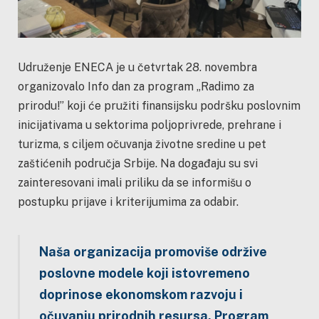
Udruženje ENECA je u četvrtak 28. novembra
organizovalo Info dan za program „Radimo za
prirodu!” koji će pružiti finansijsku podršku poslovnim
inicijativama u sektorima poljoprivrede, prehrane i
turizma, s ciljem očuvanja životne sredine u pet
zaštićenih područja Srbije. Na događaju su svi
zainteresovani imali priliku da se informišu o
postupku prijave i kriterijumima za odabir.
Naša organizacija promoviše održive
poslovne modele koji istovremeno
doprinose ekonomskom razvoju
i
očuvanju prirodnih resursa. Program