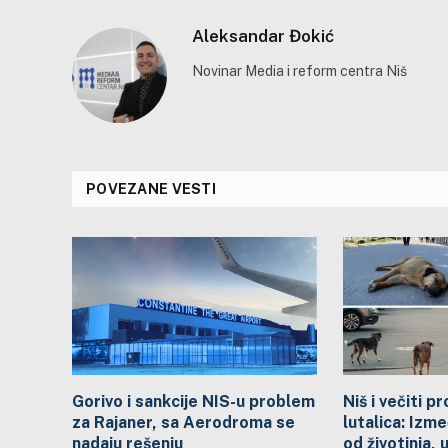
Aleksandar Đokić
Novinar Media i reform centra Niš
POVEZANE VESTI
Gorivo i sankcije NIS-u problem
Niš i večiti 
za Rajaner, sa Aerodroma se
lutalica: Izme
nadaju rešenju
od životinja, 