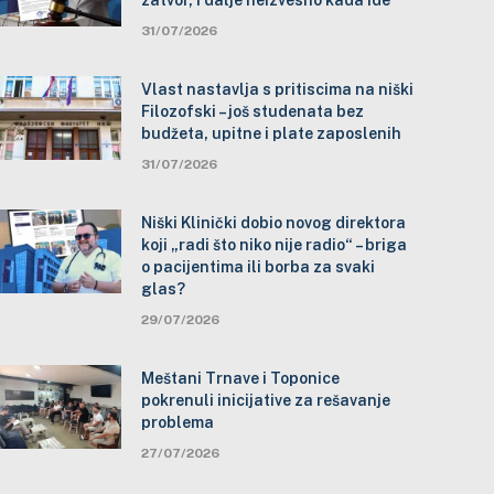
zatvor, i dalje neizvesno kada ide
31/07/2026
Vlast nastavlja s pritiscima na niški
Filozofski – još studenata bez
budžeta, upitne i plate zaposlenih
31/07/2026
Niški Klinički dobio novog direktora
koji „radi što niko nije radio“ – briga
o pacijentima ili borba za svaki
glas?
29/07/2026
Meštani Trnave i Toponice
pokrenuli inicijative za rešavanje
problema
27/07/2026