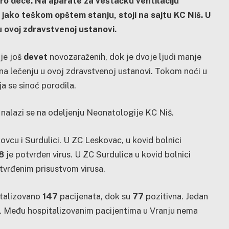
oro dece. Na aparate za veštačku ventilaciju
u jako teškom opštem stanju, stoji na sajtu KC Niš. U
 ovoj zdravstvenoj ustanovi.
je još
devet
novozaraženih, dok je dvoje ljudi manje
e na lečenju u ovoj zdravstvenoj ustanovi. Tokom noći u
a se sinoć porodila.
i nalazi se na odeljenju Neonatologije KC Niš.
ovcu i Surdulici. U ZC Leskovac, u kovid bolnici
8
je potvrđen virus. U ZC Surdulica u kovid bolnici
tvrđenim prisustvom virusa.
italizovano
147
pacijenata, dok su
77
pozitivna. Jedan
i. Među hospitalizovanim pacijentima u Vranju nema