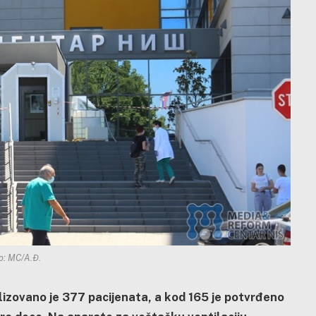
o: MC/A.Đ.
lizovano je 377 pacijenata, a kod 165 je potvrđeno