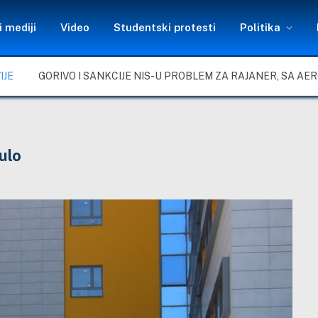
 mediji
Video
Studentski protesti
Politika
IJE
ulo
s