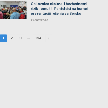
Obilaznica ekološki i bezbednosni
rizik – poručili Pantelejci na burnoj
prezentaciji rešenja za Borsku
24/07/2026
…
Next
1
2
3
164