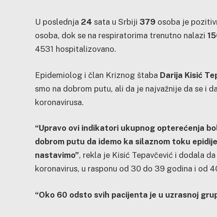
U poslednja
24
sata u Srbiji
379
osoba je poziti
osoba, dok se na respiratorima trenutno nalazi
1
4531 hospitalizovano.
Epidemiolog i član Kriznog štaba
Darija Kisić T
smo na dobrom putu, ali da je najvažnije da se i d
koronavirusa.
“Upravo ovi indikatori ukupnog opterećenja bo
dobrom putu da idemo ka silaznom toku epidije
nastavimo”
, rekla je Kisić Tepavčević i dodala da 
koronavirus, u rasponu od 30 do 39 godina i od 4
“Oko 60 odsto svih pacijenta je u uzrasnoj gru