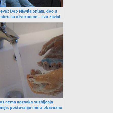
ević: Deo Nišvila onlajn, deo u
mbru na otvorenom – sve zavisi
demiološke situacije
oš nema naznaka suzbijanja
mije; poštovanje mera obavezno