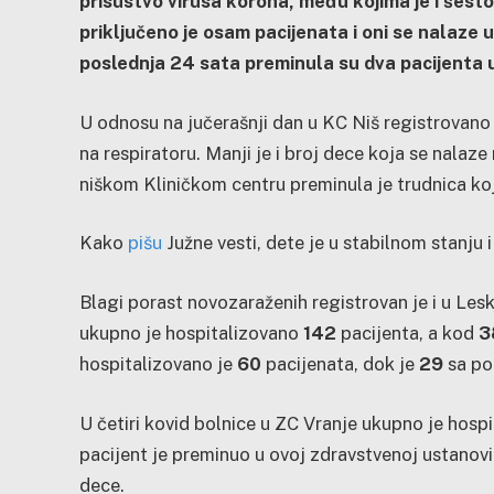
prisustvo virusa korona, među kojima je i šest
priključeno je osam pacijenata i oni se nalaze 
poslednja 24 sata preminula su dva pacijenta u
U odnosu na jučerašnji dan u KC Niš registrovano 
na respiratoru. Manji je i broj dece koja se nalaz
niškom Kliničkom centru preminula je trudnica koj
Kako
pišu
Južne vesti, dete je u stabilnom stanju 
Blagi porast novozaraženih registrovan je i u Lesk
ukupno je hospitalizovano
142
pacijenta, a kod
3
hospitalizovano je
60
pacijenata, dok je
29
sa po
U četiri kovid bolnice u ZC Vranje ukupno je hosp
pacijent je preminuo u ovoj zdravstvenoj ustanov
dece.