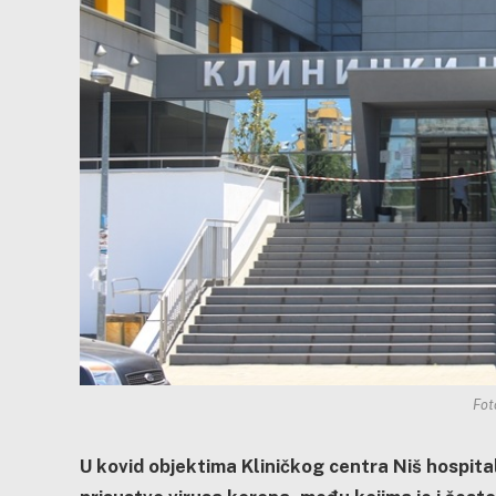
Fot
U kovid objektima Kliničkog centra Niš hospita