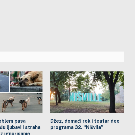
problem pasa
Džez, domaći rok i teatar deo
đu ljubavi i straha
programa 32. “Nišvila”
uz ignorisanje