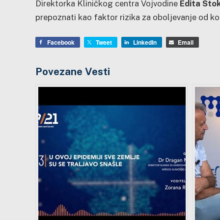
Direktorka Kliničkog centra Vojvodine
Edita Stok
prepoznati kao faktor rizika za oboljevanje od k
Facebook
Tweet
LinkedIn
Email
Povezane Vesti