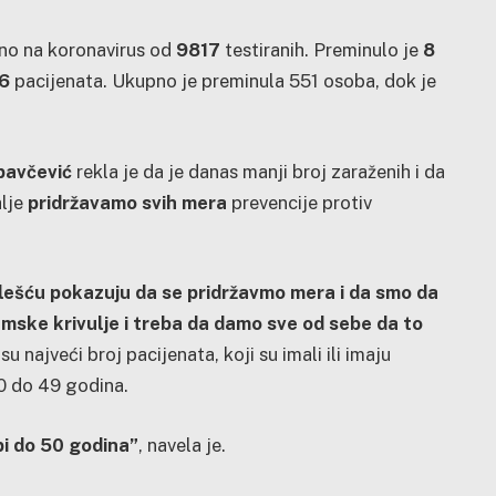
vno na koronavirus od
9817
testiranih. Preminulo je
8
56
pacijenata. Ukupno je preminula 551 osoba, dok je
epavčević
rekla je da je danas manji broj zaraženih i da
alje
pridržavamo svih mera
prevencije protiv
lešću pokazuju da se pridržavmo mera i da smo da
mske krivulje i treba da damo sve od sebe da to
su najveći broj pacijenata, koji su imali ili imaju
0 do 49 godina.
pi do 50 godina”
, navela je.