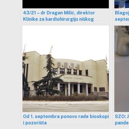
43/21 – dr Dragan Milić, direktor
Blagoj
Klinike za kardiohirurgiju niškog
septe
Kliničkog centra
od epi
Od 1. septembra ponovo rade bioskopi
SZO: J
i pozorišta
pande