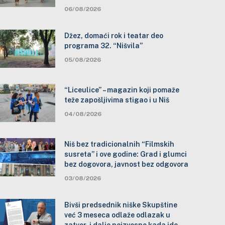
06/08/2026
Džez, domaći rok i teatar deo
programa 32. “Nišvila”
05/08/2026
“Liceulice” – magazin koji pomaže
teže zapošljivima stigao i u Niš
04/08/2026
Niš bez tradicionalnih “Filmskih
susreta” i ove godine: Grad i glumci
bez dogovora, javnost bez odgovora
03/08/2026
Bivši predsednik niške Skupštine
već 3 meseca odlaže odlazak u