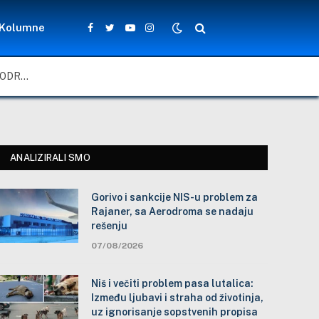
Kolumne
Facebook
Twitter
YouTube
Instagram
GORIVO I SANKCIJE NIS-U PROBLEM ZA RAJANER, SA AERODROMA SE NADAJU REŠENJU
ANALIZIRALI SMO
Gorivo i sankcije NIS-u problem za
Rajaner, sa Aerodroma se nadaju
rešenju
07/08/2026
Niš i večiti problem pasa lutalica:
Između ljubavi i straha od životinja,
uz ignorisanje sopstvenih propisa