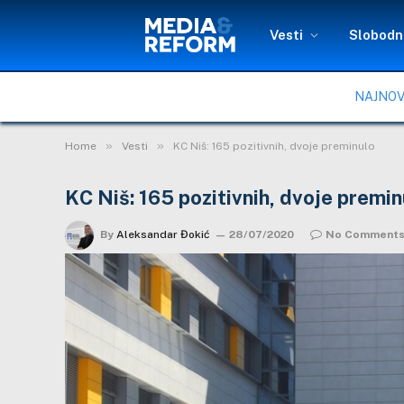
Vesti
Slobodni
NAJNOV
»
»
Home
Vesti
KC Niš: 165 pozitivnih, dvoje preminulo
KC Niš: 165 pozitivnih, dvoje premin
By
Aleksandar Đokić
28/07/2020
No Comment