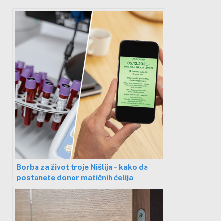
Borba za život troje Nišlija – kako da
postanete donor matičnih ćelija