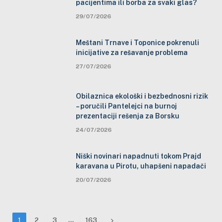
pacijentima ili borba za svaki glas?
29/07/2026
Meštani Trnave i Toponice pokrenuli
inicijative za rešavanje problema
27/07/2026
Obilaznica ekološki i bezbednosni rizik
– poručili Pantelejci na burnoj
prezentaciji rešenja za Borsku
24/07/2026
Niški novinari napadnuti tokom Prajd
karavana u Pirotu, uhapšeni napadači
20/07/2026
…
Next
1
2
3
163