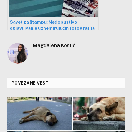
Savet za štampu: Nedopustivo
objavljivanje uznemirujućih fotografija
na naslovnim stranama
Magdalena Kostić
POVEZANE VESTI