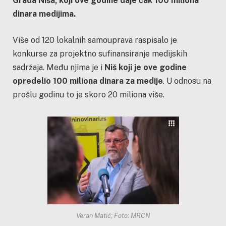
Grada Niša, koji ove godine daje čak 100 miliona
dinara medijima.
Više od 120 lokalnih samouprava raspisalo je
konkurse za projektno sufinansiranje medijskih
sadržaja. Među njima je i
Niš koji je ove godine
opredelio 100 miliona dinara za medije
. U odnosu na
prošlu godinu to je skoro 20 miliona više.
Veran Matić; Foto: MRCN