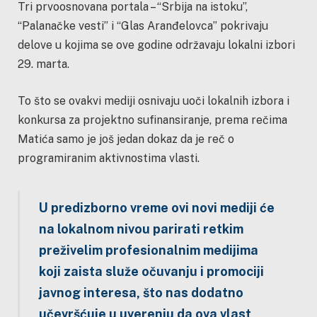
Tri prvoosnovana portala – “Srbija na istoku”,
“Palanačke vesti” i “Glas Aranđelovca” pokrivaju
delove u kojima se ove godine održavaju lokalni izbori
29. marta.
To što se ovakvi mediji osnivaju uoči lokalnih izbora i
konkursa za projektno sufinansiranje, prema rečima
Matića samo je još jedan dokaz da je reč o
programiranim aktivnostima vlasti.
U predizborno vreme ovi novi mediji će
na lokalnom nivou parirati retkim
preživelim profesionalnim medijima
koji zaista služe očuvanju i promociji
javnog interesa, što nas dodatno
učevršćuje u uverenju da ova vlast