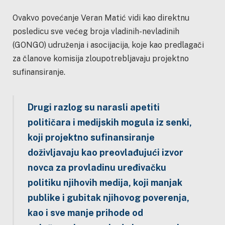
Ovakvo povećanje Veran Matić vidi kao direktnu
posledicu sve većeg broja vladinih-nevladinih
(GONGO) udruženja i asocijacija, koje kao predlagači
za članove komisija zloupotrebljavaju projektno
sufinansiranje.
Drugi razlog su
narasli apetiti
p
olitičara i medijskih mogula iz senki,
koji projektno sufinansiranje
doživljavaju kao preovlađujući izvor
novca za provladinu uređivačku
politiku njihovih medija, koji manjak
publike i gubitak njihovog poverenja,
kao i sve manje prihode od