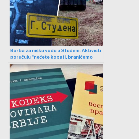
Borba za nišku vodu u Studeni: Aktivisti
poručuju “nećete kopati, branićemo
telima”, gradska vlast ih umiruje, ali nije
protiv rudarenja