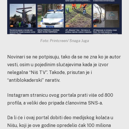
Foto: Printcreen/ Snaga Juga
Novinari se ne potpisuju, tako da se ne zna ko je autor
vesti, osim u pojedinim slučajevima kada je izvor
nelegalna “Niš TV”. Takođe, prisutan je i
“antiblokaderski” narativ.
Instagram stranicu ovog portala prati više od 800
profila, a veliki deo pripada članovima SNS-a.
Da li će i ovaj portal dobiti deo medijskog kolača u
Nišu, koji je ove godine opredelio čak 100 miliona