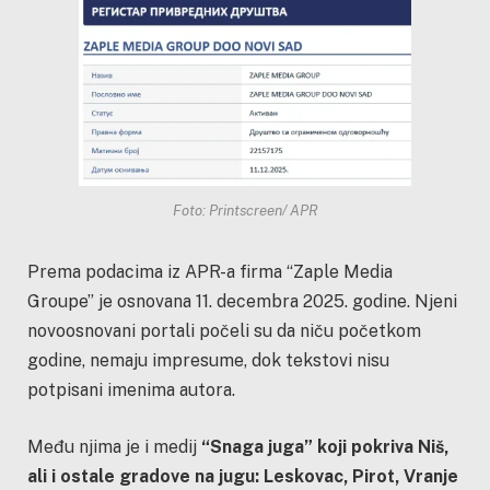
Foto: Printscreen/ APR
Prema podacima iz APR-a firma “Zaple Media
Groupe” je osnovana 11. decembra 2025. godine. Njeni
novoosnovani portali počeli su da niču početkom
godine, nemaju impresume, dok tekstovi nisu
potpisani imenima autora.
Među njima je i medij
“Snaga juga” koji pokriva Niš,
ali i ostale gradove na jugu: Leskovac, Pirot, Vranje