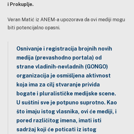
i Prokuplje.
Veran Matić iz ANEM-a upozorava da ovi mediji mogu
biti potencijalno opasni.
Osnivanje i registracija brojnih novih
medija (prevashodno portala) od
strane vladinih-nevladnih (GONGO)
organizacija je osmišljena aktivnost
koja ima za cilj stvaranje privida
bogate i pluralističke medijske scene.
U suštini sve je potpuno suprotno.
Kao
što imaju istog vlasnika, ovi će mediji, i
pored različitog imena, imati isti
sadržaj koji će poticati iz istog