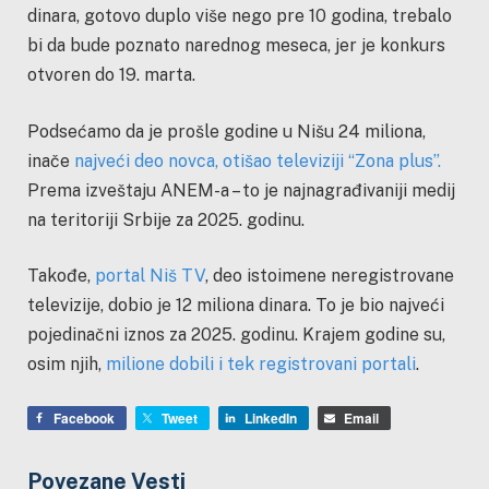
dinara, gotovo duplo više nego pre 10 godina, trebalo
bi da bude poznato narednog meseca, jer je konkurs
otvoren do 19. marta.
Podsećamo da je prošle godine u Nišu 24 miliona,
inače
najveći deo novca, otišao televiziji “Zona plus”.
Prema izveštaju ANEM-a – to je najnagrađivaniji medij
na teritoriji Srbije za 2025. godinu.
Takođe,
portal Niš TV
, deo istoimene neregistrovane
televizije, dobio je 12 miliona dinara. To je bio najveći
pojedinačni iznos za 2025. godinu. Krajem godine su,
osim njih,
milione dobili i tek registrovani portali
.
Facebook
Tweet
LinkedIn
Email
Povezane Vesti