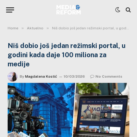
»
»
Home
Aktuelno
Niš dobio još jedan režimski portal, u godini kada daje 100 miliona za medije
Niš dobio još jedan režimski portal, u
godini kada daje 100 miliona za
medije
By
Magdalena Kostić
10/03/2026
No Comments