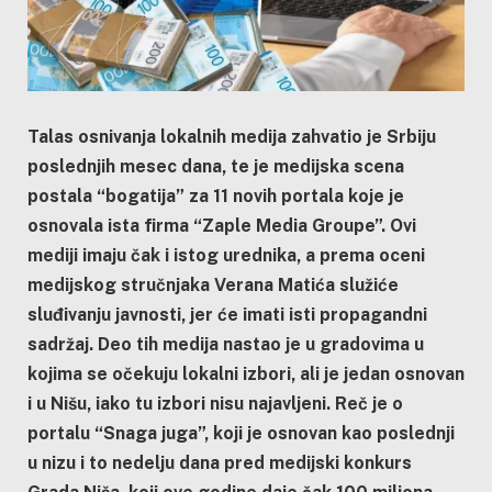
Talas osnivanja lokalnih medija zahvatio je Srbiju
poslednjih mesec dana, te je medijska scena
postala “bogatija” za 11 novih portala koje je
osnovala ista firma “Zaple Media Groupe”. Ovi
mediji imaju čak i istog urednika, a prema oceni
medijskog stručnjaka Verana Matića služiće
sluđivanju javnosti, jer će imati isti propagandni
sadržaj. Deo tih medija nastao je u gradovima u
kojima se očekuju lokalni izbori, ali je jedan osnovan
i u Nišu, iako tu izbori nisu najavljeni. Reč je o
portalu “Snaga juga”, koji je osnovan kao poslednji
u nizu i to nedelju dana pred medijski konkurs