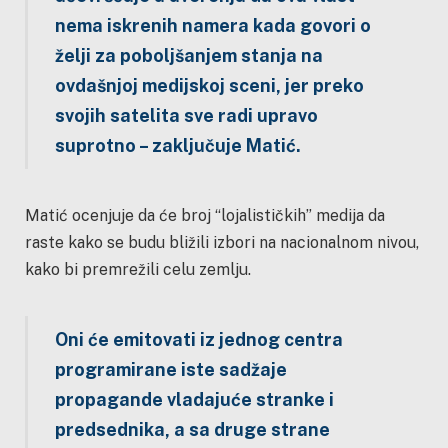
nema iskrenih namera kada govori o
želji za poboljšanjem stanja na
ovdašnjoj medijskoj sceni, jer preko
svojih satelita sve radi upravo
suprotno – zaključuje Matić.
Matić ocenjuje da će broj “lojalističkih” medija da
raste kako se budu bližili izbori na nacionalnom nivou,
kako bi premrežili celu zemlju.
Oni će emitovati iz jednog centra
programirane iste sadžaje
propagande vladajuće stranke i
predsednika, a sa druge strane