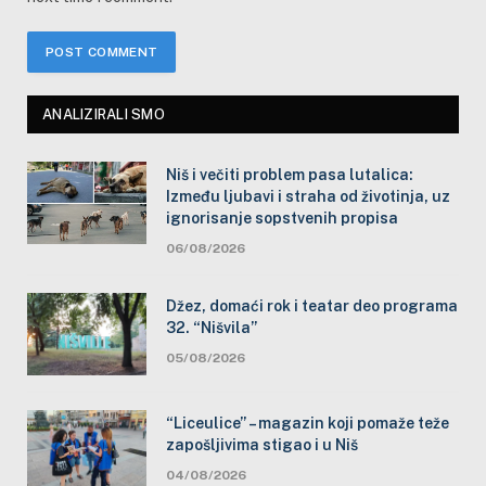
ANALIZIRALI SMO
Niš i večiti problem pasa lutalica:
Između ljubavi i straha od životinja, uz
ignorisanje sopstvenih propisa
06/08/2026
Džez, domaći rok i teatar deo programa
32. “Nišvila”
05/08/2026
“Liceulice” – magazin koji pomaže teže
zapošljivima stigao i u Niš
04/08/2026