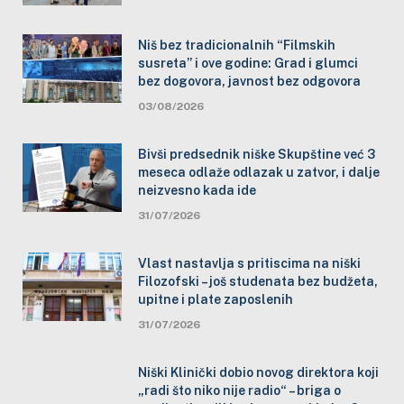
Niš bez tradicionalnih “Filmskih
susreta” i ove godine: Grad i glumci
bez dogovora, javnost bez odgovora
03/08/2026
Bivši predsednik niške Skupštine već 3
meseca odlaže odlazak u zatvor, i dalje
neizvesno kada ide
31/07/2026
Vlast nastavlja s pritiscima na niški
Filozofski – još studenata bez budžeta,
upitne i plate zaposlenih
31/07/2026
Niški Klinički dobio novog direktora koji
„radi što niko nije radio“ – briga o