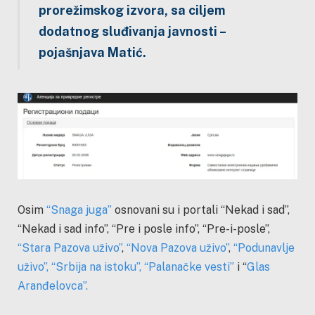
prorežimskog izvora, sa ciljem
dodatnog
sluđivanja
javnosti –
pojašnjava Matić.
Osim
“Snaga juga”
osnovani su i portali “Nekad i sad”,
“Nekad i sad info”, “Pre i posle info”, “Pre-i-posle”,
“Stara Pazova uživo”
,
“Nova Pazova uživo”
,
“Podunavlje
uživo”,
“Srbija na istoku”,
“Palanačke vesti”
i “
Glas
Aranđelovca”.