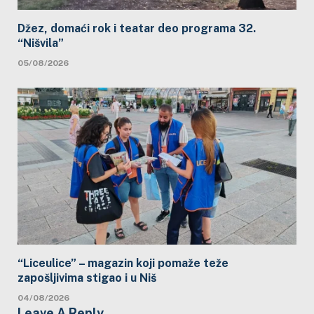
Džez, domaći rok i teatar deo programa 32.
“Nišvila”
05/08/2026
“Liceulice” – magazin koji pomaže teže
zapošljivima stigao i u Niš
04/08/2026
Leave A Reply