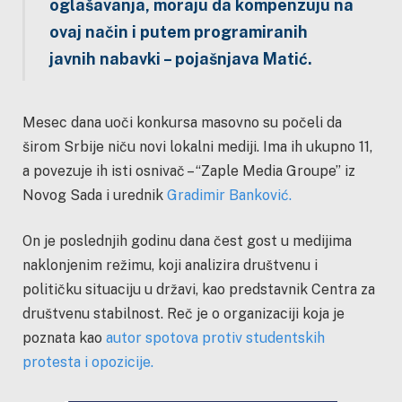
oglašavanja, moraju da kompenzuju na
ovaj način i putem programiranih
javnih nabavki – pojašnjava Matić.
Mesec dana uoči konkursa masovno su počeli da
širom Srbije niču novi lokalni mediji. Ima ih ukupno 11,
a povezuje ih isti osnivač – “Zaple Media Groupe” iz
Novog Sada i urednik
Gradimir Banković.
On je poslednjih godinu dana čest gost u medijima
naklonjenim režimu, koji analizira društvenu i
političku situaciju u državi, kao predstavnik Centra za
društvenu stabilnost. Reč je o organizaciji koja je
poznata kao
autor spotova protiv studentskih
protesta i opozicije.