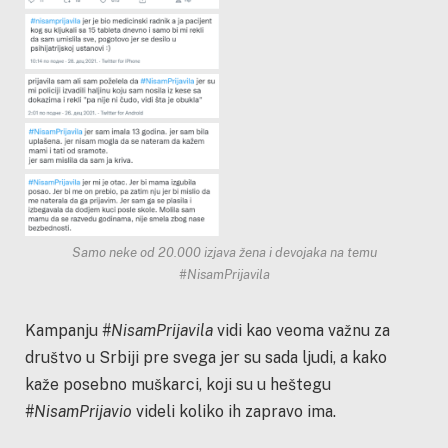
Samo neke od 20.000 izjava žena i devojaka na temu
#NisamPrijavila
Kampanju
#NisamPrijavila
vidi kao veoma važnu za
društvo u Srbiji pre svega jer su sada ljudi, a kako
kaže posebno muškarci, koji su u heštegu
#NisamPrijavio
videli koliko ih zapravo ima.