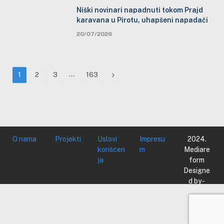
Niški novinari napadnuti tokom Prajd
karavana u Pirotu, uhapšeni napadači
20/07/2026
…
Next
1
2
3
163
O nama
Projekti
Uslovi
Impresu
2024.
korišćen
m
Mediare
ja
form
Designe
d by -
Mediare
form