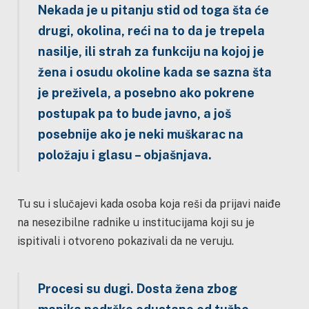
Nekada je u pitanju stid od toga šta će
drugi, okolina, reći na to da je trepela
nasilje, ili strah za funkciju na kojoj je
žena i osudu okoline kada se sazna šta
je preživela, a posebno ako pokrene
postupak pa to bude javno, a još
posebnije ako je neki muškarac na
položaju i glasu –
objašnjava.
Tu su i slučajevi kada osoba koja reši da prijavi naiđe
na nesezibilne radnike u institucijama koji su je
ispitivali i otvoreno pokazivali da ne veruju.
Procesi su dugi. Dosta žena zbog