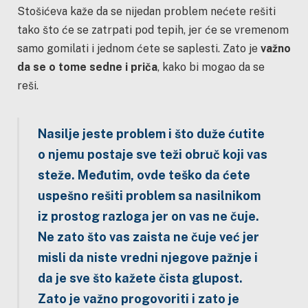
Stošićeva kaže da se nijedan problem nećete rešiti
tako što će se zatrpati pod tepih, jer će se vremenom
samo gomilati i jednom ćete se saplesti. Zato je
važno
da se o tome sedne i priča
, kako bi mogao da se
reši.
Nasilje jeste problem i što duže ćutite
o njemu postaje sve teži obruč koji vas
steže. Međutim, ovde teško da ćete
uspešno rešiti problem sa nasilnikom
iz prostog razloga jer on vas ne čuje.
Ne zato što vas zaista ne čuje već jer
misli da niste vredni njegove pažnje i
da je sve što kažete čista glupost.
Zato je važno progovoriti i zato je