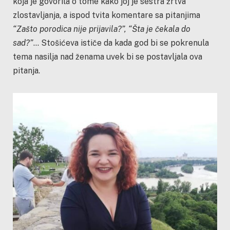
koja je govorila o tome kako joj je sestra žrtva
zlostavljanja, a ispod tvita komentare sa pitanjima
“Zašto porodica nije prijavila?”, “Šta je čekala do
sad?”
… Stošićeva ističe da kada god bi se pokrenula
tema nasilja nad ženama uvek bi se postavljala ova
pitanja.