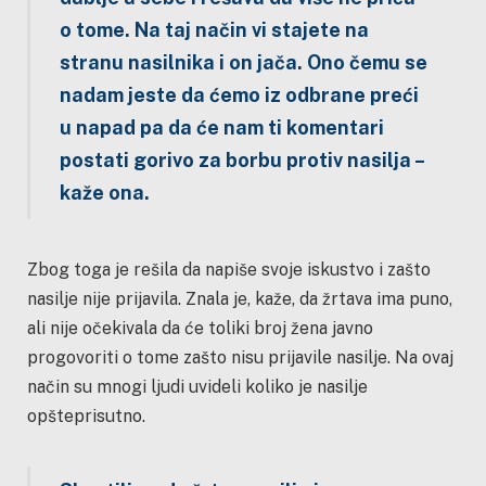
o tome. Na taj način vi stajete na
stranu nasilnika i on jača. Ono čemu se
nadam jeste da ćemo iz odbrane preći
u napad pa da će nam ti komentari
postati gorivo za borbu protiv nasilja
–
kaže ona.
Zbog toga je rešila da napiše svoje iskustvo i zašto
nasilje nije prijavila. Znala je, kaže, da žrtava ima puno,
ali nije očekivala da će toliki broj žena javno
progovoriti o tome zašto nisu prijavile nasilje. Na ovaj
način su mnogi ljudi uvideli koliko je nasilje
opšteprisutno.