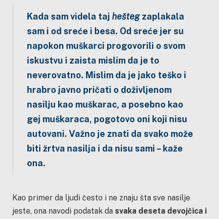
Kada sam videla taj
hešteg
zaplakala
sam i od sreće i besa. Od sreće jer su
napokon muškarci progovorili o svom
iskustvu i zaista mislim da je to
neverovatno. Mislim da je jako teško i
hrabro javno pričati o doživljenom
nasilju kao muškarac, a posebno kao
gej muškaraca, pogotovo oni koji nisu
autovani. Važno je znati da svako može
biti žrtva nasilja i da nisu sami
– kaže
ona.
Kao primer da ljudi često i ne znaju šta sve nasilje
jeste, ona navodi podatak da
svaka deseta devojčica i