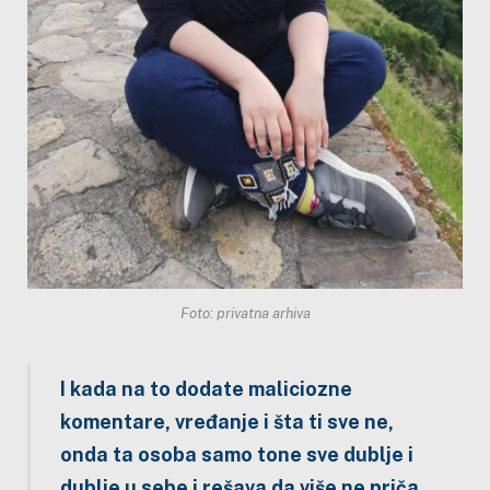
Foto: privatna arhiva
I kada na to dodate maliciozne
komentare, vređanje i šta ti sve ne,
onda ta osoba samo tone sve dublje i
dublje u sebe i rešava da više ne priča