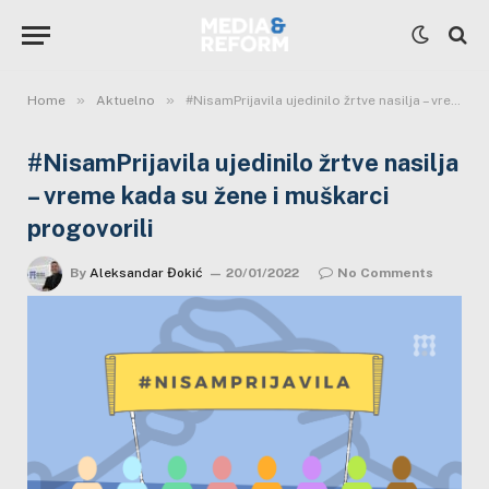
»
»
Home
Aktuelno
#NisamPrijavila ujedinilo žrtve nasilja – vreme kada su žene i muškarci progovorili
#NisamPrijavila ujedinilo žrtve nasilja
– vreme kada su žene i muškarci
progovorili
By
Aleksandar Đokić
20/01/2022
No Comments