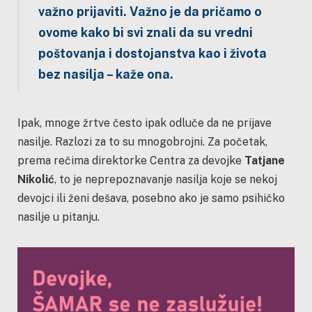
važno prijaviti. Važno je da pričamo o
ovome kako bi svi znali da su vredni
poštovanja i dostojanstva kao i života
bez nasilja
– kaže ona.
Ipak, mnoge žrtve često ipak odluče da ne prijave
nasilje. Razlozi za to su mnogobrojni. Za početak,
prema rečima direktorke Centra za devojke
Tatjane
Nikolić
, to je neprepoznavanje nasilja koje se nekoj
devojci ili ženi dešava, posebno ako je samo psihičko
nasilje u pitanju.