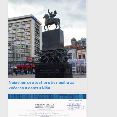
Najavljen protest protiv nasilja za
večeras u centru Niša