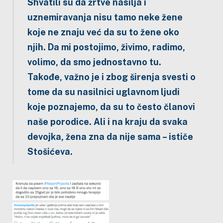
Shvatili su da žrtve nasilja i
uznemiravanja nisu tamo neke žene
koje ne znaju već da su to žene oko
njih. Da mi postojimo, živimo, radimo,
volimo, da smo jednostavno tu.
Takođe, važno je i zbog širenja svesti o
tome da su nasilnici uglavnom ljudi
koje poznajemo, da su to često članovi
naše porodice. Ali i na kraju da svaka
devojka, žena zna da nije sama
– ističe
Stošićeva.