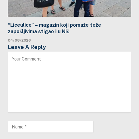
“Liceulice” – magazin koji pomaže teže
zapošljivima stigao i u Niš
04/08/2026
Leave A Reply