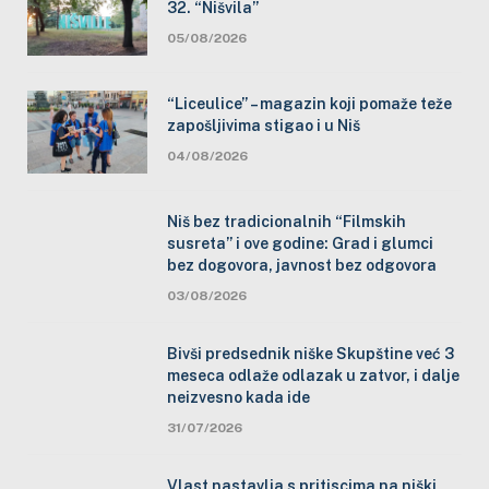
32. “Nišvila”
05/08/2026
“Liceulice” – magazin koji pomaže teže
zapošljivima stigao i u Niš
04/08/2026
Niš bez tradicionalnih “Filmskih
susreta” i ove godine: Grad i glumci
bez dogovora, javnost bez odgovora
03/08/2026
Bivši predsednik niške Skupštine već 3
meseca odlaže odlazak u zatvor, i dalje
neizvesno kada ide
31/07/2026
Vlast nastavlja s pritiscima na niški