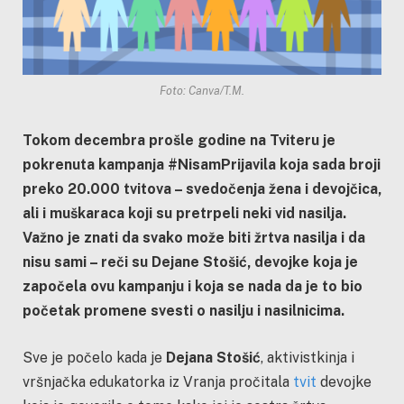
Foto: Canva/T.M.
Tokom decembra prošle godine na Tviteru je
pokrenuta kampanja #NisamPrijavila koja sada broji
preko 20.000 tvitova – svedočenja žena i devojčica,
ali i muškaraca koji su pretrpeli neki vid nasilja.
Važno je znati da svako može biti žrtva nasilja i da
nisu sami – reči su Dejane Stošić, devojke koja je
započela ovu kampanju i koja se nada da je to bio
početak promene svesti o nasilju i nasilnicima.
Sve je počelo kada je
Dejana Stošić
, aktivistkinja i
vršnjačka edukatorka iz Vranja pročitala
tvit
devojke