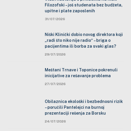
Filozofski – još studenata bez budžeta,
upitne i plate zaposlenih
31/07/2026
Niški Klinički dobio novog direktora koji
„radi što niko nije radio“ – briga o
pacijentima ili borba za svaki glas?
29/07/2026
Meštani Trnave i Toponice pokrenuli
inicijative za rešavanje problema
27/07/2026
Obilaznica ekološki i bezbednosni rizik
– poručili Pantelejci na burnoj
prezentaciji rešenja za Borsku
24/07/2026