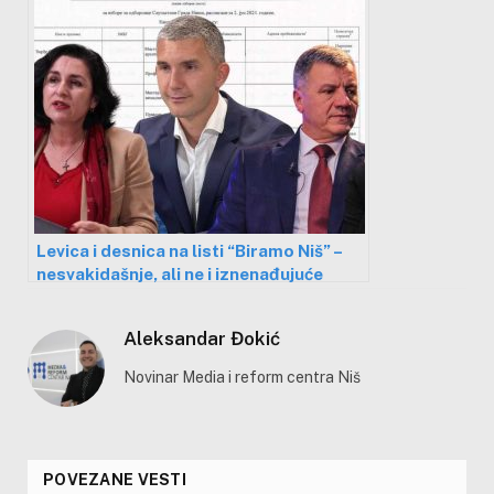
Levica i desnica na listi “Biramo Niš” –
nesvakidašnje, ali ne i iznenađujuće
Aleksandar Đokić
Novinar Media i reform centra Niš
POVEZANE VESTI