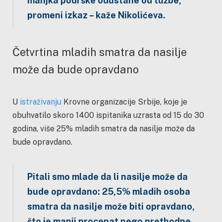
manjka podrške odustane od tužbe,
promeni izkaz
– kaže Nikolićeva.
Četvrtina mladih smatra da nasilje
može da bude opravdano
U
istraživanju
Krovne organizacije Srbije, koje je
obuhvatilo skoro 1400 ispitanika uzrasta od 15 do 30
godina, više 25% mladih smatra da nasilje može da
bude opravdano.
Pitali smo mlade da li nasilje može da
bude opravdano: 25,5% mladih osoba
smatra da nasilje može biti opravdano,
što je manji procenat nego prethodne