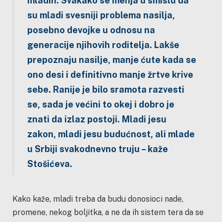
mladih. Svakako se menja u smislu da
su mladi svesniji problema nasilja,
posebno devojke u odnosu na
generacije njihovih roditelja. Lakše
prepoznaju nasilje, manje ćute kada se
ono desi i definitivno manje žrtve krive
sebe. Ranije je bilo sramota razvesti
se, sada je većini to okej i dobro je
znati da izlaz postoji. Mladi jesu
zakon, mladi jesu budućnost, ali mlade
u Srbiji svakodnevno truju
– kaže
Stošićeva.
Kako kaže, mladi treba da budu donosioci nade,
promene, nekog boljitka, a ne da ih sistem tera da se