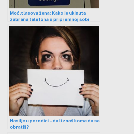
Moć glasova žena: Kako je ukinuta
zabrana telefona u pripremnoj sobi
niškog porodilišta
Nasilje u porodici – da li znaš kome da se
obratiš?