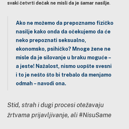
svaki četvrti dečak ne misli da je šamar nasilje
.
Ako ne možemo da prepoznamo fizičko
nasilje kako onda da očekujemo da će
neko prepoznati seksualno,
ekonomsko, psihičko? Mnoge žene ne
misle da je silovanje u braku moguće –
a jeste! Nažalost, nismo uopšte svesni
i to je nešto što bi trebalo da menjamo
odmah
– navodi ona.
Stid, strah i dugi procesi otežavaju
žrtvama prijavljivanje, ali #NisuSame