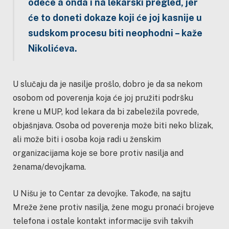
odeće a onda i na lekarski pregled, jer
će to doneti dokaze koji će joj kasnije u
sudskom procesu biti neophodni
– kaže
Nikolićeva.
U slučaju da je nasilje prošlo, dobro je da sa nekom
osobom od poverenja koja će joj pružiti podršku
krene u MUP, kod lekara da bi zabeležila povrede,
objašnjava. Osoba od poverenja može biti neko blizak,
ali može biti i osoba koja radi u ženskim
organizacijama koje se bore protiv nasilja and
ženama/devojkama.
U Nišu je to Centar za devojke. Takođe, na sajtu
Mreže žene protiv nasilja, žene mogu pronaći brojeve
telefona i ostale kontakt informacije svih takvih