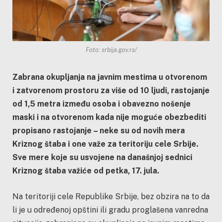
Foto: srbija.gov.rs/
Zabrana okupljanja na javnim mestima u otvorenom
i zatvorenom prostoru za više od 10 ljudi, rastojanje
od 1,5 metra između osoba i obavezno nošenje
maski i na otvorenom kada nije moguće obezbediti
propisano rastojanje – neke su od novih mera
Kriznog štaba i one važe za teritoriju cele Srbije.
Sve mere koje su usvojene na današnjoj sednici
Kriznog štaba važiće od petka, 17. jula.
Na teritoriji cele Republike Srbije, bez obzira na to da
li je u određenoj opštini ili gradu proglašena vanredna