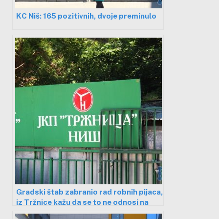
KC Niš: 165 pozitivnih, dvoje preminulo
Gradski štab zabranio rad robnih pijaca,
iz Tržnice kažu da se to ne odnosi na
one u njihovoj nadležnosti