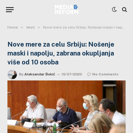
»
»
Home
Vesti
Nove mere za celu Srbiju: Nošenje maski i napolju, zabrana okupljanja više od 10 osoba
Nove mere za celu Srbiju: Nošenje
maski i napolju, zabrana okupljanja
više od 10 osoba
By
Aleksandar Đokić
15/07/2020
No Comments