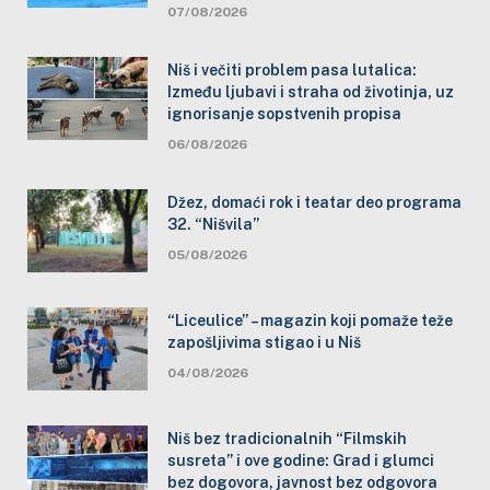
07/08/2026
Niš i večiti problem pasa lutalica:
Između ljubavi i straha od životinja, uz
ignorisanje sopstvenih propisa
06/08/2026
Džez, domaći rok i teatar deo programa
32. “Nišvila”
05/08/2026
“Liceulice” – magazin koji pomaže teže
zapošljivima stigao i u Niš
04/08/2026
Niš bez tradicionalnih “Filmskih
susreta” i ove godine: Grad i glumci
bez dogovora, javnost bez odgovora