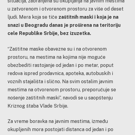
situacija, zabranjena su okupljanja na javnim mestima
u zatvorenom i otvorenom prostoru za više od deset
ljudi. Mera koja se tiče
zaštitnih maski i koja je na
snazi u Beogradu danas je proširena na teritoriju
cele Republike Srbije, bez izuzetka.
“Zaštitne maske obavezne su i na otvorenom
prostoru, na mestima na kojima nije moguće
obezbediti rastojanje od jedan i po metar, poput
redova ispred prodavnica, apoteka, autobuskih i
voznih stajališta i slično. Na svim ostalim javnim
mestima na otvorenom prostoru, preporučuje se
nošenje zaštitnih maski”, navodi se u saopštenju
Kriznog štaba Vlade Srbije.
Za vreme boravka na javnim mestima, između
okupljenih mora postojati distanca od jedan i po