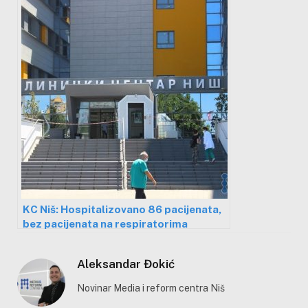
KC Niš: Hospitalizovano 86 pacijenata,
bez pacijenata na respiratorima
Aleksandar Đokić
Novinar Media i reform centra Niš