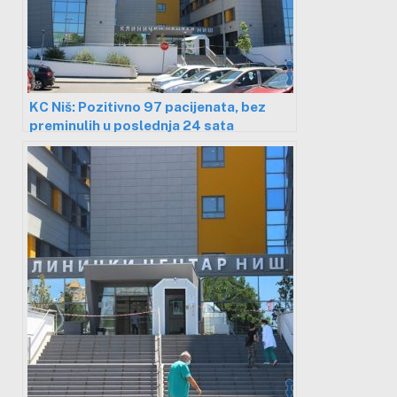
KC Niš: Pozitivno 97 pacijenata, bez
preminulih u poslednja 24 sata