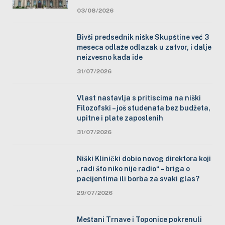
03/08/2026
Bivši predsednik niške Skupštine već 3
meseca odlaže odlazak u zatvor, i dalje
neizvesno kada ide
31/07/2026
Vlast nastavlja s pritiscima na niški
Filozofski – još studenata bez budžeta,
upitne i plate zaposlenih
31/07/2026
Niški Klinički dobio novog direktora koji
„radi što niko nije radio“ – briga o
pacijentima ili borba za svaki glas?
29/07/2026
Meštani Trnave i Toponice pokrenuli