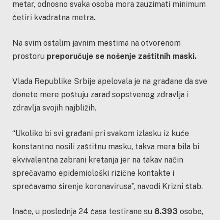
metar, odnosno svaka osoba mora zauzimati minimum
četiri kvadratna metra.
Na svim ostalim javnim mestima na otvorenom
prostoru
preporučuje se nošenje zaštitnih maski.
Vlada Republike Srbije apelovala je na građane da sve
donete mere poštuju zarad sopstvenog zdravlja i
zdravlja svojih najbližih.
“Ukoliko bi svi građani pri svakom izlasku iz kuće
konstantno nosili zaštitnu masku, takva mera bila bi
ekvivalentna zabrani kretanja jer na takav način
sprečavamo epidemiološki rizične kontakte i
sprečavamo širenje koronavirusa”, navodi Krizni štab.
Inače, u poslednja 24 časa testirane su
8.393
osobe,