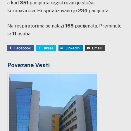
a kod
351
pacijenta registrovan je slučaj
koronavirusa. Hospitalizovano je
234
pacijenta.
Na respiratorima se nalazi
169
pacijenata. Preminulo
je
11
osoba.
Facebook
Tweet
LinkedIn
Email
Povezane Vesti