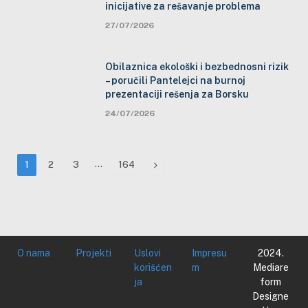
inicijative za rešavanje problema
27/07/2026
Obilaznica ekološki i bezbednosni rizik
– poručili Pantelejci na burnoj
prezentaciji rešenja za Borsku
24/07/2026
…
Next
1
2
3
164
O nama
Projekti
Uslovi
Impresu
2024.
korišćen
m
Mediare
ja
form
Designe