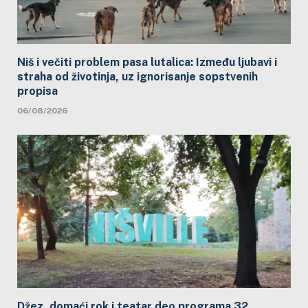
Niš i večiti problem pasa lutalica: Između ljubavi i
straha od životinja, uz ignorisanje sopstvenih
propisa
06/08/2026
Džez, domaći rok i teatar deo programa 32.