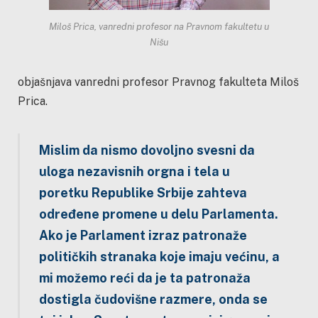
Miloš Prica, vanredni profesor na Pravnom fakultetu u
Nišu
objašnjava vanredni profesor Pravnog fakulteta Miloš
Prica.
Mislim da nismo dovoljno svesni da
uloga nezavisnih orgna i tela u
poretku Republike Srbije zahteva
određene promene u delu Parlamenta.
Ako je Parlament izraz patronaže
političkih stranaka koje imaju većinu, a
mi možemo reći da je ta patronaža
dostigla čudovišne razmere, onda se