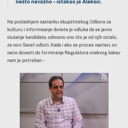
nešto nevažno – istakao je Aleksić.
Na poslednjem sastanku skupštinskog Odbora za
kulturu i informisanje doneta je odluka da se javno
slušanje kandidata, odnosno ono što je od njih ostalo,
za novi Savet odloži. Kada i ako se proces nastavi, on
neće dovesti do formiranja Regulatora onakvog kakav
nam je potreban –