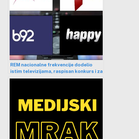
REM nacionalne frekvencije dodelio
istim televizijama, raspisan konkurs i za
petog emitera