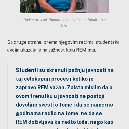
Dušan Aleksić, docent na Filozofskom fakultetu u
Nišu
Sa druge strane, prema njegovim rečima, studentska
akcija ukazala je na važnost koju REM ima.
Studenti su skrenuli pažnju javnosti na
taj celokupan proces i koliko je
zapravo REM važan. Zaista mislim da u
ovom trenutku u javnosti ne postoji
dovoljno svesti o tome i da se namerno
godinama radilo na tome, ne da se
REM doživljava ka nešto loše, nego kao