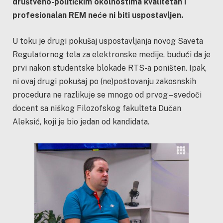
društveno-političkim okolnostima kvalitetan i
profesionalan REM neće ni biti uspostavljen.
U toku je drugi pokušaj uspostavljanja novog Saveta
Regulatornog tela za elektronske medije, budući da je
prvi nakon studentske blokade RTS-a poništen. Ipak,
ni ovaj drugi pokušaj po (ne)poštovanju zakosnskih
procedura ne razlikuje se mnogo od prvog – svedoči
docent sa niškog Filozofskog fakulteta Dučan
Aleksić, koji je bio jedan od kandidata.