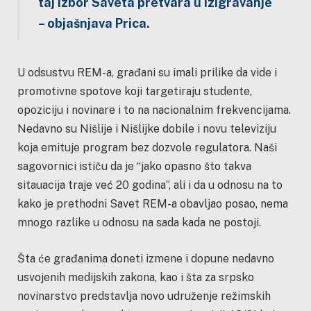
taj izbor Saveta pretvara u izigravanje
– objašnjava Prica.
U odsustvu REM-a, građani su imali prilike da vide i
promotivne spotove koji targetiraju studente,
opoziciju i novinare i to na nacionalnim frekvencijama.
Nedavno su Nišlije i Nišlijke dobile i novu televiziju
koja emituje program bez dozvole regulatora. Naši
sagovornici ističu da je “jako opasno što takva
sitauacija traje već 20 godina”, ali i da u odnosu na to
kako je prethodni Savet REM-a obavljao posao, nema
mnogo razlike u odnosu na sada kada ne postoji.
Šta će građanima doneti izmene i dopune nedavno
usvojenih medijskih zakona, kao i šta za srpsko
novinarstvo predstavlja novo udruženje režimskih