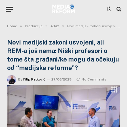
»
»
»
Home
Produkcija
43/21
Novi medijski zakoni usvojeni, ali REM-a još nema: Niški profesori o tome šta građani/ke mogu da očekuju od “medijske reforme”?
Novi medijski zakoni usvojeni, ali
REM-a još nema: Niški profesori o
tome šta građani/ke mogu da očekuju
od “medijske reforme”?
By
Filip Petković
27/06/2025
No Comments