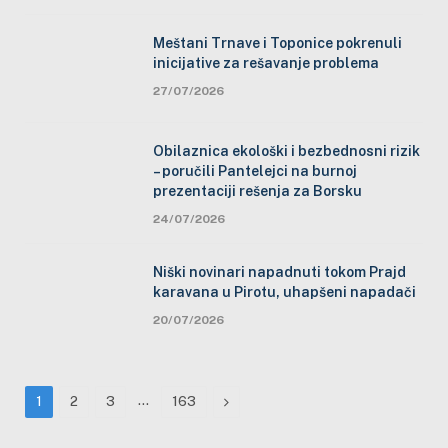
Meštani Trnave i Toponice pokrenuli
inicijative za rešavanje problema
27/07/2026
Obilaznica ekološki i bezbednosni rizik
– poručili Pantelejci na burnoj
prezentaciji rešenja za Borsku
24/07/2026
Niški novinari napadnuti tokom Prajd
karavana u Pirotu, uhapšeni napadači
20/07/2026
…
Next
1
2
3
163