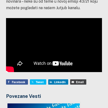
novinara – neke su od teme u novoj emisji 43
/21 koju
možete pogledati na našem Jutjub kanalu.
Facebook
Tweet
LinkedIn
Email
Povezane Vesti