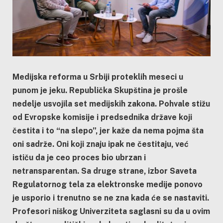
Medijska reforma u Srbiji proteklih meseci u
punom je jeku. Republička Skupština je prošle
nedelje usvojila set medijskih zakona. Pohvale stižu
od Evropske komisije i predsednika države koji
čestita i to “na slepo”, jer kaže da nema pojma šta
oni sadrže. Oni koji znaju ipak ne čestitaju, već
ističu da je ceo proces bio ubrzan i
netransparentan. Sa druge strane, izbor Saveta
Regulatornog tela za elektronske medije ponovo
je usporio i trenutno se ne zna kada će se nastaviti.
Profesori niškog Univerziteta saglasni su da u ovim