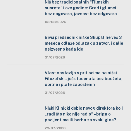
Niš bez tradicionalnih “Filmskih
susreta” i ove godine: Grad i glumci
bez dogovora, javnost bez odgovora
03/08/2026
Bivši predsednik niške Skupštine već 3
meseca odlaže odlazak u zatvor, i dalje
neizvesno kada ide
31/07/2026
Vlast nastavlja s pritiscima na niški
Filozofski – još studenata bez budžeta,
upitne i plate zaposlenih
31/07/2026
Niški Klinički dobio novog direktora koji
„radi što niko nije radio“ – briga o
pacijentima ili borba za svaki glas?
29/07/2026