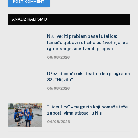
ANALIZIRALI SMO
Niš i večiti problem pasa lutalica:
Između ljubavi i straha od životinja, uz
ignorisanje sopstvenih propisa
06/08/2026
Džez, domaći rok i teatar deo programa
32. “Nišvila”
05/08/2026
“Liceulice” – magazin koji pomaže teže
zapošljivima stigao i u Niš
04/08/2026