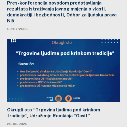
Pres-konferencija povodom predstavljanja
rezultata istraživanja javnog mnjenja o vlasti,
demokratiji i bezbednosti, Odbor za ljudska prava
Niš
09/07/2026
Okrugli sto “Trgovina ljudima pod krinkom
tradicije”, Udruženje Romkinja “Osvit”
26/05/2026