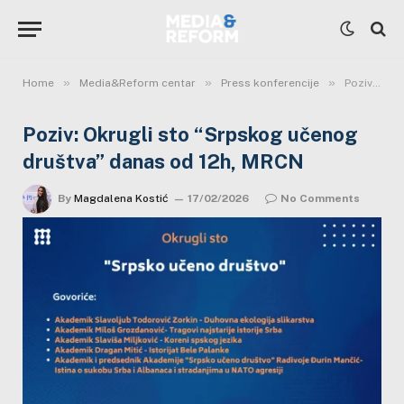
»
»
»
Home
Media&Reform centar
Press konferencije
Poziv: Okrugli sto “Srpskog učenog društva” danas od 12h, MRCN
Poziv: Okrugli sto “Srpskog učenog
društva” danas od 12h, MRCN
By
Magdalena Kostić
17/02/2026
No Comments