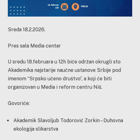
Sreda 18.2.2026.
Pres sala Media centar
U sredu 18.februara u 12h biće održan okrugli sto
Akademika najstarije naučne ustanove Srbije pod
imenom “Srpsko učeno društvo”, a koji će biti
organizovan u Media i reform centru Niš.
Govoriće:
Akademik Slavoljub Todorović Zorkin – Duhovna
ekologija slikarstva