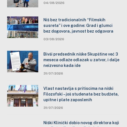
04/08/2026
Niš bez tradicionalnih “Filmskih
susreta” i ove godine: Grad i glumci
bez dogovora, javnost bez odgovora
03/08/2026
Bivši predsednik niške Skupštine već 3
meseca odlaže odlazak u zatvor, i dalje
neizvesno kada ide
31/07/2026
Vlast nastavlja s pritiscima na niški
Filozofski – još studenata bez budžeta,
upitne i plate zaposlenih
31/07/2026
Niški Klinički dobio novog direktora koji