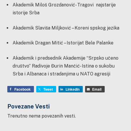
Akademik Miloš Grozdanović- Tragovi najstarije
istorije Srba
Akademik Slaviša Miljković – Koreni spskog jezika
Akademik Dragan Mitić – Istorijat Bele Palanke
Akademik i predsednik Akademije “Srpsko učeno
društvo” Radivoje Đurin Mančić- Istina o sukobu
Srba i Albanaca i stradanjima u NATO agresiji
Facebook
Tweet
LinkedIn
Email
Povezane Vesti
Trenutno nema povezanih vesti.