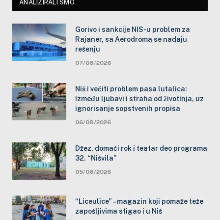
ANALIZIRALI SMO
Gorivo i sankcije NIS-u problem za
Rajaner, sa Aerodroma se nadaju
rešenju
07/08/2026
Niš i večiti problem pasa lutalica:
Između ljubavi i straha od životinja, uz
ignorisanje sopstvenih propisa
06/08/2026
Džez, domaći rok i teatar deo programa
32. “Nišvila”
05/08/2026
“Liceulice” – magazin koji pomaže teže
zapošljivima stigao i u Niš