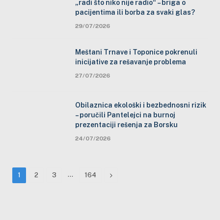
„radi što niko nije radio“ – briga o
pacijentima ili borba za svaki glas?
29/07/2026
Meštani Trnave i Toponice pokrenuli
inicijative za rešavanje problema
27/07/2026
Obilaznica ekološki i bezbednosni rizik
– poručili Pantelejci na burnoj
prezentaciji rešenja za Borsku
24/07/2026
…
Next
1
2
3
164