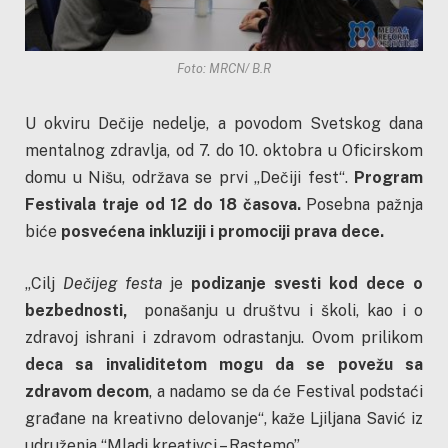
Foto: MRCN/ B.R
U okviru Dečije nedelje, a povodom Svetskog dana
mentalnog zdravlja, od 7. do 10. oktobra u Oficirskom
domu u Nišu, održava se prvi „Dečiji fest“.
Program
Festivala traje od 12 do 18 časova.
Posebna pažnja
biće
posvećena inkluziji i promociji prava dece.
„Cilj
Dečijeg festa
je
podizanje svesti kod dece o
bezbednosti,
ponašanju u društvu i školi, kao i o
zdravoj ishrani i zdravom odrastanju. Ovom prilikom
deca sa invaliditetom mogu da se povežu sa
zdravom decom
, a nadamo se da će Festival podstaći
građane na kreativno delovanje“, kaže Ljiljana Savić iz
udruženja “Mladi kreativci – Rastemo”.