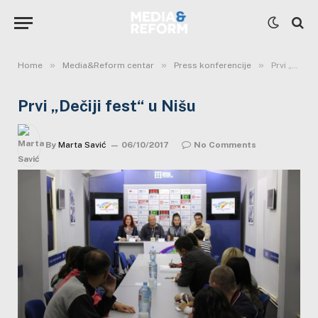
»
»
»
Home
Media&Reform centar
Press konferencije
Prvi „Dečiji fest“ u Nišu
Prvi „Dečiji fest“ u Nišu
By
Marta Savić
06/10/2017
No Comments