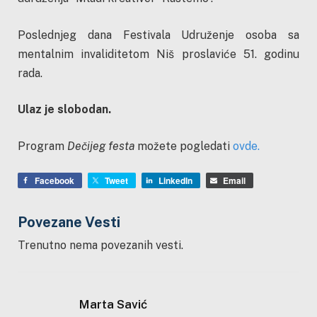
Poslednjeg dana Festivala Udruženje osoba sa
mentalnim invaliditetom Niš proslaviće 51. godinu
rada.
Ulaz je slobodan.
Program
Dečijeg festa
možete pogledati
ovde.
Facebook
Tweet
LinkedIn
Email
Povezane Vesti
Trenutno nema povezanih vesti.
Marta Savić