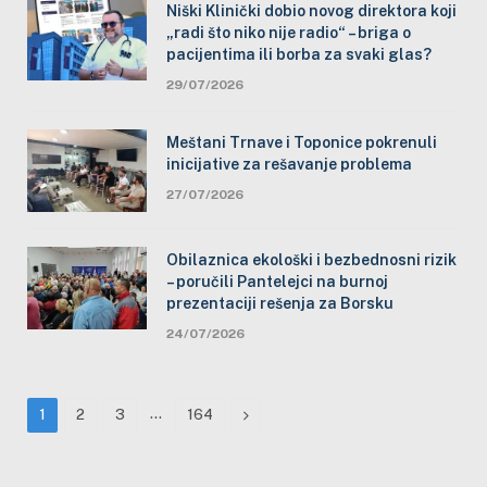
Niški Klinički dobio novog direktora koji
„radi što niko nije radio“ – briga o
pacijentima ili borba za svaki glas?
29/07/2026
Meštani Trnave i Toponice pokrenuli
inicijative za rešavanje problema
27/07/2026
Obilaznica ekološki i bezbednosni rizik
– poručili Pantelejci na burnoj
prezentaciji rešenja za Borsku
24/07/2026
…
Next
1
2
3
164