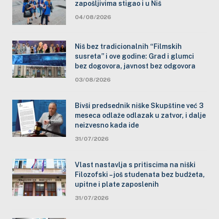
zapošljivima stigao i u Niš
04/08/2026
Niš bez tradicionalnih “Filmskih
susreta” i ove godine: Grad i glumci
bez dogovora, javnost bez odgovora
03/08/2026
Bivši predsednik niške Skupštine već 3
meseca odlaže odlazak u zatvor, i dalje
neizvesno kada ide
31/07/2026
Vlast nastavlja s pritiscima na niški
Filozofski – još studenata bez budžeta,
upitne i plate zaposlenih
31/07/2026