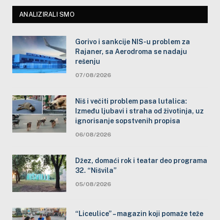
ANALIZIRALI SMO
Gorivo i sankcije NIS-u problem za
Rajaner, sa Aerodroma se nadaju
rešenju
07/08/2026
Niš i večiti problem pasa lutalica:
Između ljubavi i straha od životinja, uz
ignorisanje sopstvenih propisa
06/08/2026
Džez, domaći rok i teatar deo programa
32. “Nišvila”
05/08/2026
“Liceulice” – magazin koji pomaže teže