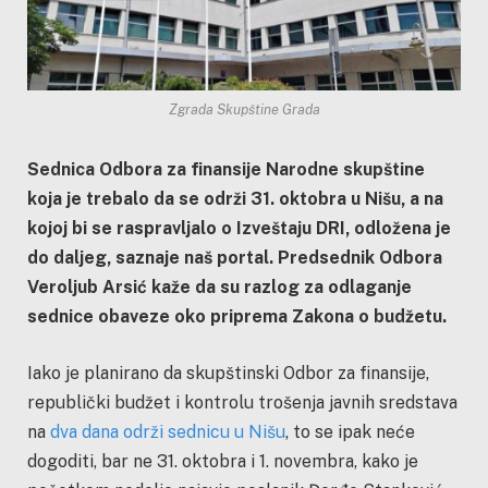
Zgrada Skupštine Grada
Sednica Odbora za finansije Narodne skupštine
koja je trebalo da se održi 31. oktobra u Nišu, a na
kojoj bi se raspravljalo o Izveštaju DRI, odložena je
do daljeg, saznaje naš portal. Predsednik Odbora
Veroljub Arsić kaže da su razlog za odlaganje
sednice obaveze oko priprema Zakona o budžetu.
Iako je planirano da skupštinski Odbor za finansije,
republički budžet i kontrolu trošenja javnih sredstava
na
dva dana održi sednicu u Nišu
, to se ipak neće
dogoditi, bar ne 31. oktobra i 1. novembra, kako je