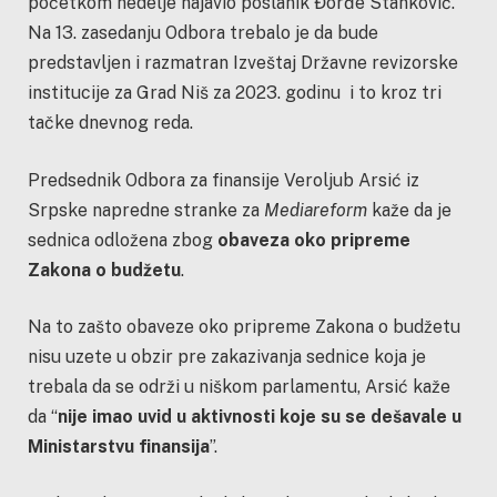
početkom nedelje najavio poslanik Đorđe Stanković.
Na 13. zasedanju Odbora trebalo je da bude
predstavljen i razmatran Izveštaj Državne revizorske
institucije za Grad Niš za 2023. godinu i to kroz tri
tačke dnevnog reda.
Predsednik Odbora za finansije Veroljub Arsić iz
Srpske napredne stranke za
Mediareform
kaže da je
sednica odložena zbog
obaveza oko pripreme
Zakona o budžetu
.
Na to zašto obaveze oko pripreme Zakona o budžetu
nisu uzete u obzir pre zakazivanja sednice koja je
trebala da se održi u niškom parlamentu, Arsić kaže
da “
nije imao uvid u aktivnosti koje su se dešavale u
Ministarstvu finansija
”.