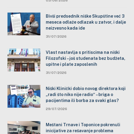
03/08/2026
Bivši predsednik niške Skupštine već 3
meseca odlaže odlazak u zatvor, i dalje
neizvesno kada ide
31/07/2026
Vlast nastavlja s pritiscima na niški
Filozofski – još studenata bez budžeta,
upitne i plate zaposlenih
31/07/2026
Niški Klinički dobio novog direktora koji
„radi što niko nije radio“ – briga o
pacijentima ili borba za svaki glas?
29/07/2026
Meštani Trnave i Toponice pokrenuli
inicijative za rešavanje problema