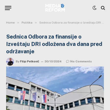
»
»
Home
Politika
Sednica Odbora za finansije o Izveštaju DRI odložena dva dana pred održavanje
Sednica Odbora za finansije o
Izveštaju DRI odložena dva dana pred
održavanje
By
Filip Petković
30/10/2024
No Comments