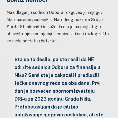
Na odlaganje sednice Odbora reagovao je i njegov
član, narodni poslanik iz Narodnog pokreta Srbije
Đorđe Stanković. On kaže da mu je na mejl stiglo
obaveštenje o odlaganju sednice, ali ne i razlog zašto
se neće održati u četvrtak.
Šta se to desilo, pa ste rešili da NE
održite sednicu Odbora za finansije u
Nišu? Sami ste je zakazali i predložili
tačke dnevnog reda za oba dana. Prvi
dan je posvećen spornom Izveštaju
DRI-a za 2023 godinu Grada Niša.
Pretpostavljam da je cilj bio
ublažavanje njegovih posledica, ali ste