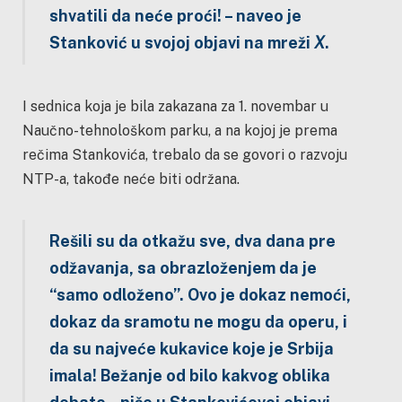
shvatili da neće proći! – naveo je
Stanković u svojoj objavi na mreži
X
.
I sednica koja je bila zakazana za 1. novembar u
Naučno-tehnološkom parku, a na kojoj je prema
rečima Stankovića, trebalo da se govori o razvoju
NTP-a, takođe neće biti održana.
Rešili su da otkažu sve, dva dana pre
odžavanja, sa obrazloženjem da je
“samo odloženo”. Ovo je dokaz nemoći,
dokaz da sramotu ne mogu da operu, i
da su najveće kukavice koje je Srbija
imala! Bežanje od bilo kakvog oblika