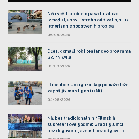
Niš i večiti problem pasa lutalica:
Između ljubavi i straha od životinja, uz
ignorisanje sopstvenih propisa
06/08/2026
Džez, domaći rok i teatar deo programa
32. “Nišvila”
05/08/2026
“Liceulice” – magazin koji pomaže teže
zapošljivima stigao i u Niš
04/08/2026
Niš bez tradicionalnih “Filmskih
susreta” i ove godine: Grad i glumci
bez dogovora, javnost bez odgovora