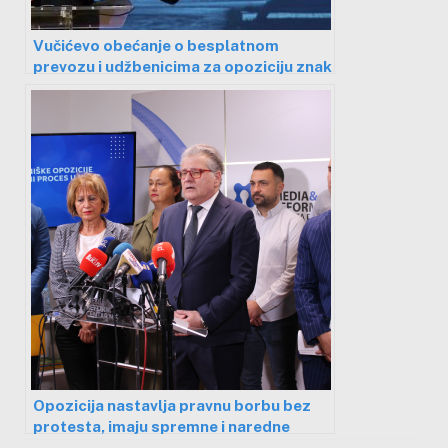
Vučićevo obećanje o besplatnom
prevozu i udžbenicima za opoziciju znak
da je “preplašen” niškim protestom
Opozicija nastavlja pravnu borbu bez
protesta, imaju spremne i naredne
korake – ali ih ne otkrivaju