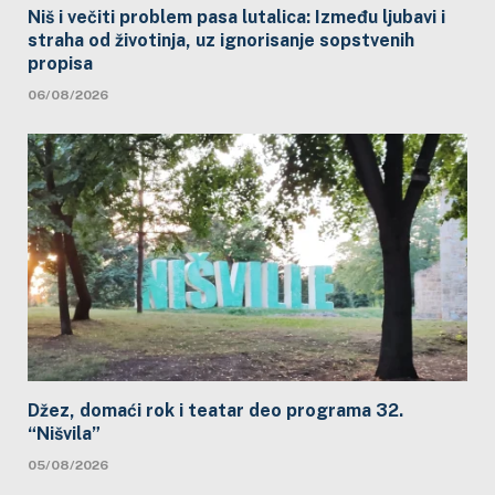
Niš i večiti problem pasa lutalica: Između ljubavi i
straha od životinja, uz ignorisanje sopstvenih
propisa
06/08/2026
Džez, domaći rok i teatar deo programa 32.
“Nišvila”
05/08/2026