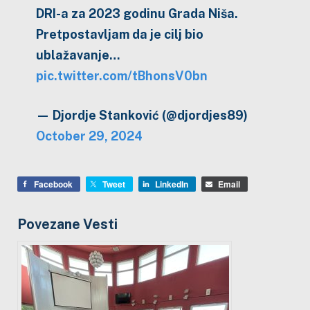
DRI-a za 2023 godinu Grada Niša.
Pretpostavljam da je cilj bio
ublažavanje…
pic.twitter.com/tBhonsV0bn
— Djordje Stanković (@djordjes89)
October 29, 2024
Facebook
Tweet
LinkedIn
Email
Povezane Vesti