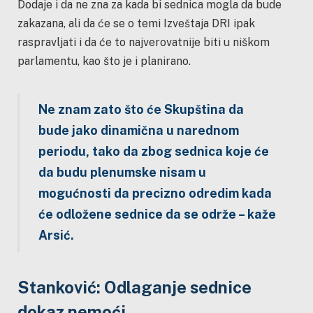
Dodaje i da ne zna za kada bi sednica mogla da bude
zakazana, ali da će se o temi Izveštaja DRI ipak
raspravljati i da će to najverovatnije biti u niškom
parlamentu, kao što je i planirano.
Ne znam zato što će Skupština da
bude jako dinamična u narednom
periodu, tako da zbog sednica koje će
da budu plenumske nisam u
mogućnosti da precizno odredim kada
će odložene sednice da se održe – kaže
Arsić.
Stanković: Odlaganje sednice
dokaz nemoći