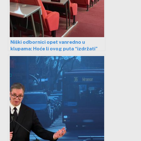
Niški odbornici opet vanredno u
klupama: Hoće li ovog puta “izdržati”
duže od 5 minuta?