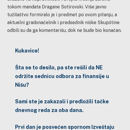
tokom mandata Dragane Sotirovski. Više javno
tužilaštvo formiralo je i predmet po ovom pitanju, a
aktuelni gradonačelnik i predsednik niške Skupštine
odbili su da ga komentarišu, dok ne bude bio konačan.
Kukavice!
Šta se to desilo, pa ste rešili da NE
održite sednicu odbora za finansije u
Nišu?
Sami ste je zakazali i predložili tačke
dnevnog reda za oba dana.
Prvi dan je posvećen spornom Izveštaju