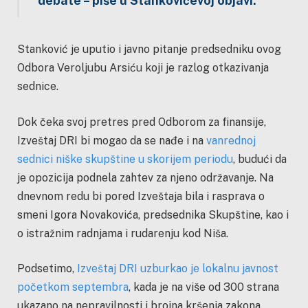
debate – piše u Stankovićevoj objavi.
Stanković je uputio i javno pitanje predsedniku ovog
Odbora Veroljubu Arsiću koji je razlog otkazivanja
sednice.
Dok čeka svoj pretres pred Odborom za finansije,
Izveštaj DRI bi mogao da se nađe i na
vanrednoj
sednici niške skupštine u skorijem periodu
, budući da
je opozicija podnela zahtev za njeno održavanje. Na
dnevnom redu bi pored Izveštaja bila i rasprava o
smeni Igora Novakovića, predsednika Skupštine, kao i
o istražnim radnjama i rudarenju kod Niša.
Podsetimo,
Izveštaj DRI uzburkao je lokalnu javnost
početkom septembra
, kada je na više od 300 strana
ukazano na nepravilnosti i brojna kršenja zakona