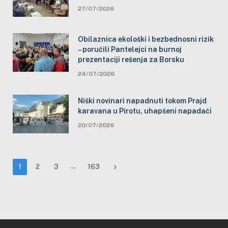
27/07/2026
Obilaznica ekološki i bezbednosni rizik
– poručili Pantelejci na burnoj
prezentaciji rešenja za Borsku
24/07/2026
Niški novinari napadnuti tokom Prajd
karavana u Pirotu, uhapšeni napadači
20/07/2026
…
Next
1
2
3
163