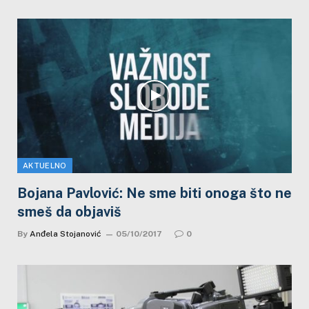
AKTUELNO
Bojana Pavlović: Ne sme biti onoga što ne
smeš da objaviš
By
Anđela Stojanović
05/10/2017
0