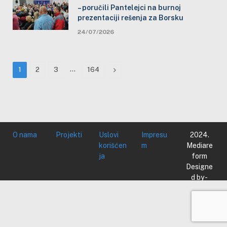
– poručili Pantelejci na burnoj
prezentaciji rešenja za Borsku
24/07/2026
…
Next
1
2
3
164
O nama
Projekti
Uslovi
Impresu
2024.
korišćen
m
Mediare
ja
form
Designe
d by -
Mediare
form