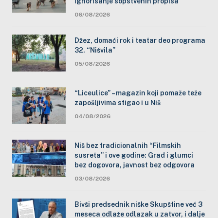
ignorisanje sopstvenih propisa
06/08/2026
Džez, domaći rok i teatar deo programa
32. “Nišvila”
05/08/2026
“Liceulice” – magazin koji pomaže teže
zapošljivima stigao i u Niš
04/08/2026
Niš bez tradicionalnih “Filmskih
susreta” i ove godine: Grad i glumci
bez dogovora, javnost bez odgovora
03/08/2026
Bivši predsednik niške Skupštine već 3
meseca odlaže odlazak u zatvor, i dalje