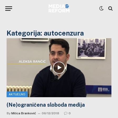
Kategorija:
autocenzura
AKTUELNO
(Ne)ograničena sloboda medija
By
Milica Branković
06/12/2018
0