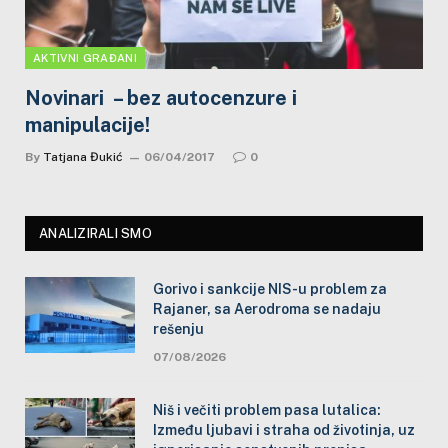
AKTIVNI GRAĐANI
Novinari – bez autocenzure i
manipulacije!
By
Tatjana Đukić
06/04/2017
0
ANALIZIRALI SMO
Gorivo i sankcije NIS-u problem za
Rajaner, sa Aerodroma se nadaju
rešenju
07/08/2026
Niš i večiti problem pasa lutalica:
Između ljubavi i straha od životinja, uz