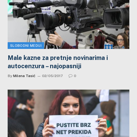
SLOBODNI MEDIJI
Male kazne za pretnje novinarima i
autocenzura – najopasniji
By
Milena Tasić
02/05/2017
0