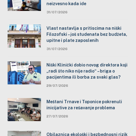
neizvesno kada ide
31/07/2026
Vlast nastavlja s pritiscima na niški
Filozofski – još studenata bez budžeta,
upitne i plate zaposlenih
31/07/2026
Niški Klinički dobio novog direktora koji
„radi što niko nije radio“ – briga o
pacijentima ili borba za svaki glas?
29/07/2026
Meštani Trnave i Toponice pokrenuli
inicijative za rešavanje problema
27/07/2026
Obilaznica ekološki i bezbednosni rizik