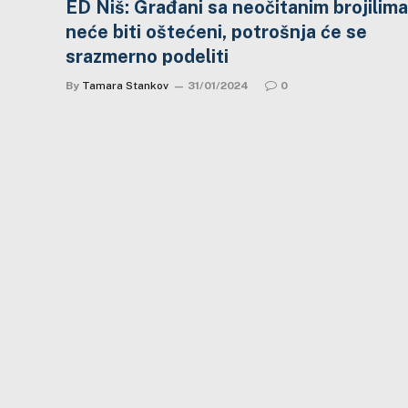
ED Niš: Građani sa neočitanim brojilima
neće biti oštećeni, potrošnja će se
srazmerno podeliti
By
Tamara Stankov
31/01/2024
0