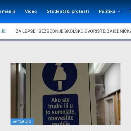
 mediji
Video
Studentski protesti
Politika
IJE
AKTUELNO