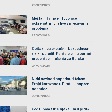
29/07/2026
Meštani Trnave i Toponice
pokrenuli inicijative za rešavanje
problema
27/07/2026
Obilaznica ekološki i bezbednosni
rizik – poručili Pantelejci na burnoj
prezentaciji rešenja za Borsku
24/07/2026
Niški novinari napadnuti tokom
Prajd karavana u Pirotu, uhapšeni
napadači
20/07/2026
Pod lupom stručnjaka: Da li je Niš