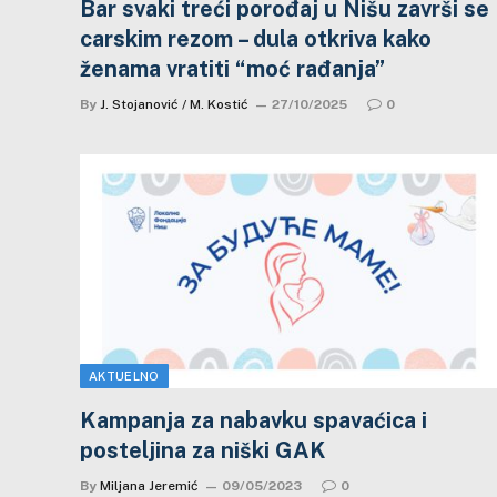
Bar svaki treći porođaj u Nišu završi se
carskim rezom – dula otkriva kako
ženama vratiti “moć rađanja”
By
J. Stojanović / M. Kostić
27/10/2025
0
AKTUELNO
Kampanja za nabavku spavaćica i
posteljina za niški GAK
By
Miljana Jeremić
09/05/2023
0