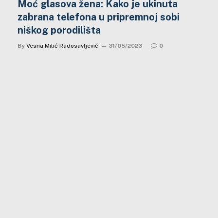
Moć glasova žena: Kako je ukinuta
zabrana telefona u pripremnoj sobi
niškog porodilišta
By
Vesna Milić Radosavljević
31/05/2023
0