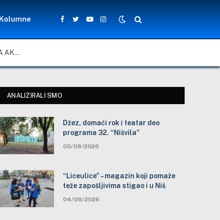
Kolumne
Facebook
Twitter
YouTube
Instagram
ZA LEPŠE I BEZBEDNIJE ŠKOLSKO DVORIŠTE: ZAJEDNIČKA AKCIJA MEŠTANA, NASTAVNIKA I ĐAKA U SELU VLASE KOD VRANJA
ANALIZIRALI SMO
Džez, domaći rok i teatar deo
programa 32. “Nišvila”
05/08/2026
“Liceulice” – magazin koji pomaže
teže zapošljivima stigao i u Niš
04/08/2026