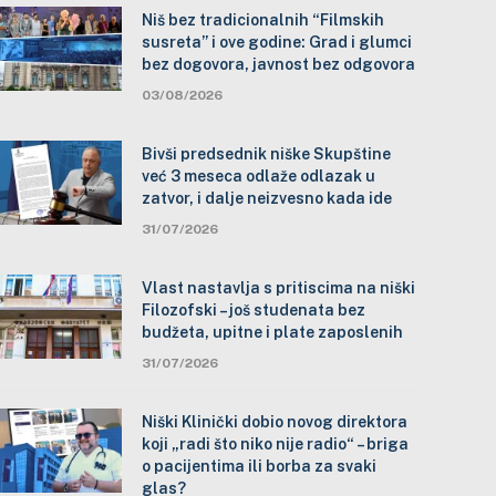
Niš bez tradicionalnih “Filmskih
susreta” i ove godine: Grad i glumci
bez dogovora, javnost bez odgovora
03/08/2026
Bivši predsednik niške Skupštine
već 3 meseca odlaže odlazak u
zatvor, i dalje neizvesno kada ide
31/07/2026
Vlast nastavlja s pritiscima na niški
Filozofski – još studenata bez
budžeta, upitne i plate zaposlenih
31/07/2026
Niški Klinički dobio novog direktora
koji „radi što niko nije radio“ – briga
o pacijentima ili borba za svaki
glas?