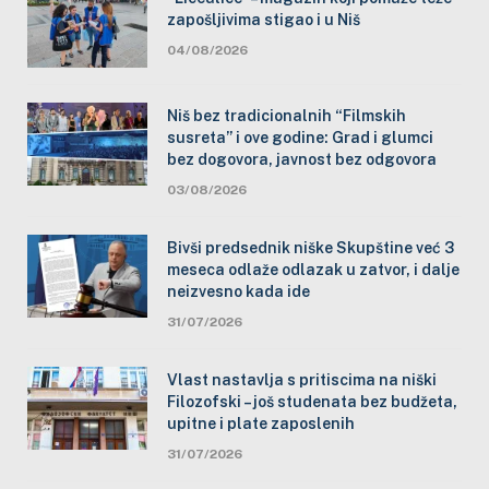
zapošljivima stigao i u Niš
04/08/2026
Niš bez tradicionalnih “Filmskih
susreta” i ove godine: Grad i glumci
bez dogovora, javnost bez odgovora
03/08/2026
Bivši predsednik niške Skupštine već 3
meseca odlaže odlazak u zatvor, i dalje
neizvesno kada ide
31/07/2026
Vlast nastavlja s pritiscima na niški
Filozofski – još studenata bez budžeta,
upitne i plate zaposlenih
31/07/2026