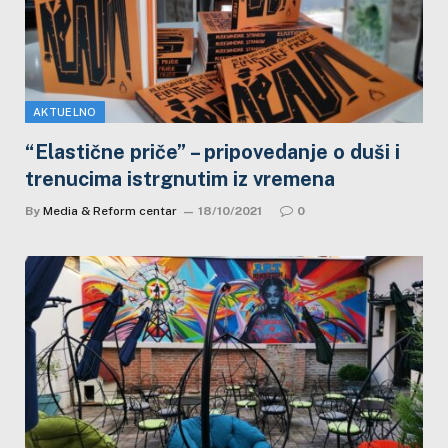
AKTUELNO
“Elastične priče” – pripovedanje o duši i
trenucima istrgnutim iz vremena
By
Media & Reform centar
18/10/2021
0