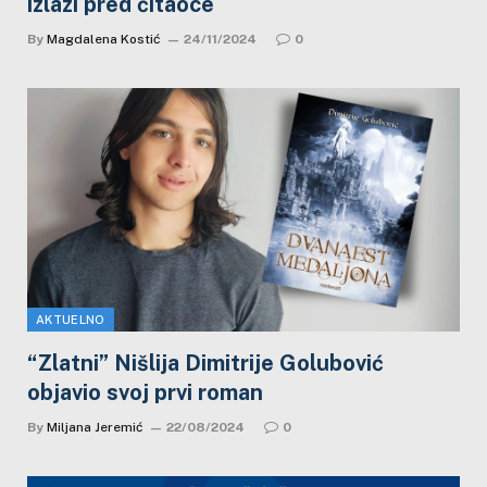
izlazi pred čitaoce
By
Magdalena Kostić
24/11/2024
0
AKTUELNO
“Zlatni” Nišlija Dimitrije Golubović
objavio svoj prvi roman
By
Miljana Jeremić
22/08/2024
0