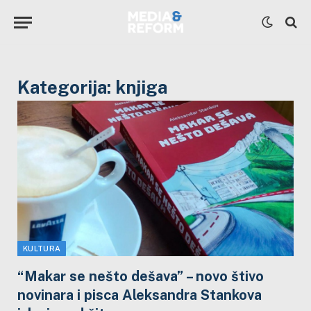
Kategorija:
knjiga
KULTURA
“Makar se nešto dešava” – novo štivo
novinara i pisca Aleksandra Stankova