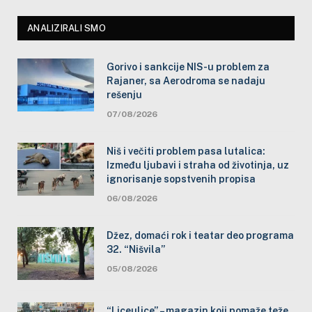
ANALIZIRALI SMO
Gorivo i sankcije NIS-u problem za
Rajaner, sa Aerodroma se nadaju
rešenju
07/08/2026
Niš i večiti problem pasa lutalica:
Između ljubavi i straha od životinja, uz
ignorisanje sopstvenih propisa
06/08/2026
Džez, domaći rok i teatar deo programa
32. “Nišvila”
05/08/2026
“Liceulice” – magazin koji pomaže teže