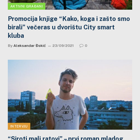
AKTIVNI GRAĐANI
Promocija knjige “Kako, koga i zašto smo
birali” večeras u dvorištu City smart
kluba
By
Aleksandar Đokić
23/09/2021
0
INTERVJU
“Siroti mali ratovi” – prvi roman mladog