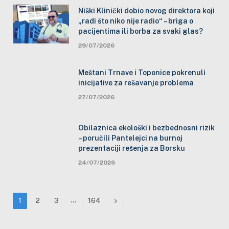
Niški Klinički dobio novog direktora koji
„radi što niko nije radio“ – briga o
pacijentima ili borba za svaki glas?
29/07/2026
Meštani Trnave i Toponice pokrenuli
inicijative za rešavanje problema
27/07/2026
Obilaznica ekološki i bezbednosni rizik
– poručili Pantelejci na burnoj
prezentaciji rešenja za Borsku
24/07/2026
…
Next
1
2
3
164