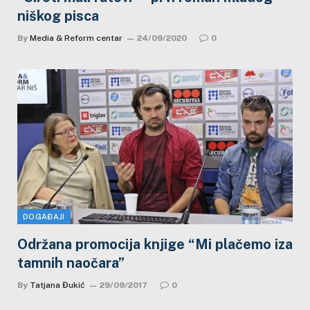
niškog pisca
By
Media & Reform centar
24/09/2020
0
DOGAĐAJI
Održana promocija knjige “Mi plačemo iza
tamnih naočara”
By
Tatjana Đukić
29/09/2017
0