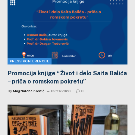
PRESS KONFERENCIJE
Promocija knjige “Život i delo Saita Balića
– priča o romskom pokretu”
By
Magdalena Kostić
02/11/2023
0