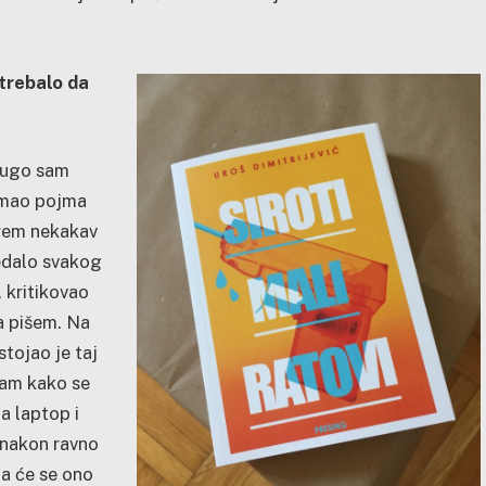
 trebalo da
 dugo sam
 imao pojma
arem nekakav
zjedalo svakog
 kritikovao
a pišem. Na
stojao je taj
sam kako se
a laptop i
 nakon ravno
a će se ono