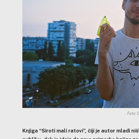
Foto: 
Knjiga “Siroti mali ratovi”, čiji je autor mladi n