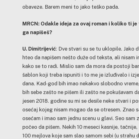
obaveze. Barem meni to jako teško pada.
MRCN: Odakle ideja za ovaj roman i koliko ti je
ga napišeš?
U. Dimitrijević
: Dve stvari su se tu uklopile. Jako
hteo da napišem nešto duže od teksta, ali nisam
kako se to radi. Mislio sam da mora da postoji b
šablon koji treba ispuniti i to me je izluđivalo i i
dana. Kad-god bih imao nekakvo slobodno vreme,
bih sebe zašto ne pišem ili zašto ne pokušavam d
jesen 2018. godine su mi se desile neke stvari i po
osećaj kojeg nisam mogao da se otresem. Znao 
osećam i imao sam jednu scenu u glavi. Seo sam z
počeo da pišem. Nekih 10 meseci kasnije, tačnije,
100 mejlova koje sam slao samom sebi (u strahu d