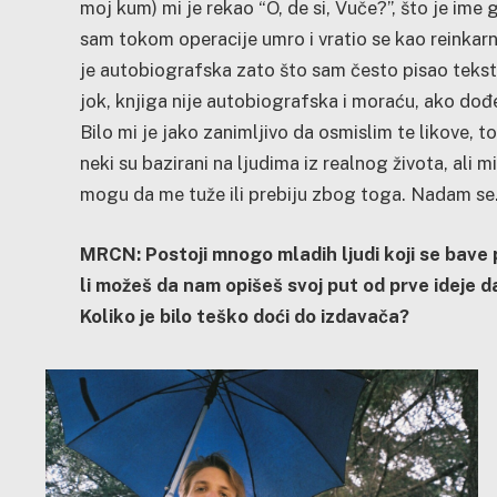
moj kum) mi je rekao “O, de si, Vuče?”, što je ime
sam tokom operacije umro i vratio se kao reinkarn
je autobiografska zato što sam često pisao teksto
jok, knjiga nije autobiografska i moraću, ako do
Bilo mi je jako zanimljivo da osmislim te likove, t
neki su bazirani na ljudima iz realnog života, ali 
mogu da me tuže ili prebiju zbog toga. Nadam se
MRCN: Postoji mnogo mladih ljudi koji se bave p
li možeš da nam opišeš svoj put od prve ideje
Koliko je bilo teško doći do izdavača?