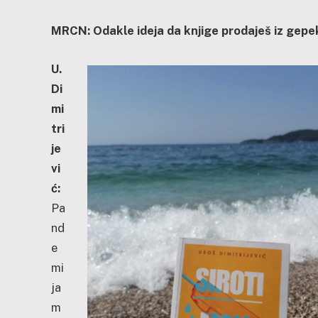
MRCN: Odakle ideja da knjige prodaješ iz gepek
U.
Di
mi
tri
je
vi
ć:
Pa
nd
e
mi
ja
m