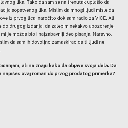
 glavnog lika. Tako da sam se na trenutak uplašio da
acija sopstvenog lika. Mislim da mnogi ljudi misle da
ve iz prvog lica, naročito dok sam radio za VICE. Ali
đe do drugog izdanja, da zalepim nekakvo upozorenje.
o mi je možda bio i najzabavniji deo pisanja. Naravno,
mislim da sam ih dovoljno zamaskirao da ti ljudi ne
.
isanjem, ali ne znaju kako da objave svoja dela. Da
 da napišeš ovaj roman do prvog prodatog primerka?