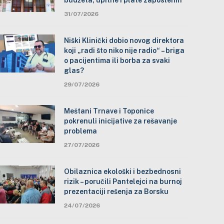
budžeta, upitne i plate zaposlenih
31/07/2026
Niški Klinički dobio novog direktora
koji „radi što niko nije radio“ – briga
o pacijentima ili borba za svaki
glas?
29/07/2026
Meštani Trnave i Toponice
pokrenuli inicijative za rešavanje
problema
27/07/2026
Obilaznica ekološki i bezbednosni
rizik – poručili Pantelejci na burnoj
prezentaciji rešenja za Borsku
24/07/2026