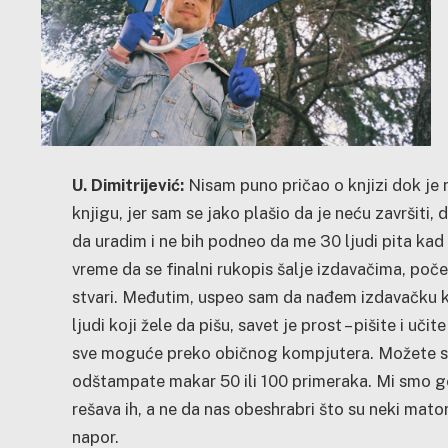
U. Dimitrijević:
Nisam puno pričao o knjizi dok je 
knjigu, jer sam se jako plašio da je neću završiti, 
da uradim i ne bih podneo da me 30 ljudi pita kad
vreme da se finalni rukopis šalje izdavačima, poče
stvari. Međutim, uspeo sam da nađem izdavačku k
ljudi koji žele da pišu, savet je prost – pišite i uč
sve moguće preko običnog kompjutera. Možete sami
odštampate makar 50 ili 100 primeraka. Mi smo gen
rešava ih, a ne da nas obeshrabri što su neki mator
napor.