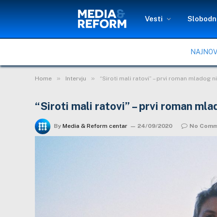
Vesti
Slobodni
NAJNOV
»
»
Home
Intervju
“Siroti mali ratovi” – prvi roman mladog 
“Siroti mali ratovi” – prvi roman ml
By
Media & Reform centar
24/09/2020
No Comm