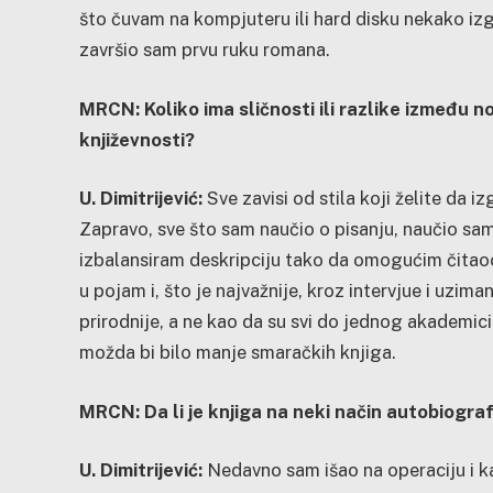
što čuvam na kompjuteru ili hard disku nekako izgu
završio sam prvu ruku romana.
MRCN: Koliko ima sličnosti ili razlike između no
književnosti?
U. Dimitrijević:
Sve zavisi od stila koji želite da 
Zapravo, sve što sam naučio o pisanju, naučio sa
izbalansiram deskripciju tako da omogućim čitaoc
u pojam i, što je najvažnije, kroz intervjue i uzim
prirodnije, a ne kao da su svi do jednog akademici.
možda bi bilo manje smaračkih knjiga.
MRCN: Da li je knjiga na neki način autobiografs
U. Dimitrijević:
Nedavno sam išao na operaciju i k