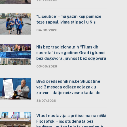
“Liceulice” – magazin koji pomaže
teže zapošljivima stigao i u Niš
04/08/2026
Niš bez tradicionalnih “Filmskih
susreta” i ove godine: Grad i glumci
bez dogovora, javnost bez odgovora
03/08/2026
Bivši predsednik niške Skupštine
već 3 meseca odlaže odlazak u
zatvor, i dalje neizvesno kada ide
31/07/2026
Vlast nastavlja s pritiscima na niški
Filozofski – još studenata bez