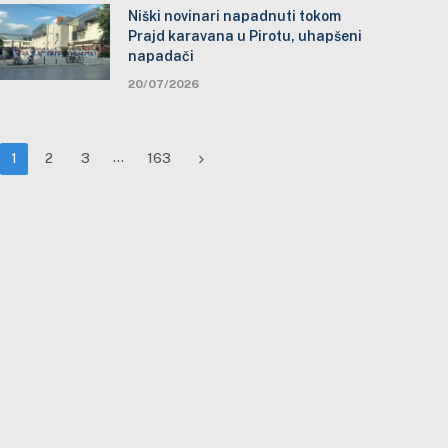
Niški novinari napadnuti tokom
Prajd karavana u Pirotu, uhapšeni
napadači
20/07/2026
…
Next
1
2
3
163