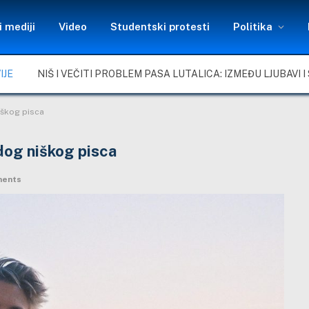
 mediji
Video
Studentski protesti
Politika
IJE
niškog pisca
adog niškog pisca
ents