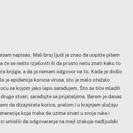
nisam napisao. Mali broj ljudi je znao da uopšte pišem
da će se nešto izjaloviti ili da prosto neću znati kako to
 će knjiga, a da ja nemam odgovor na to. Kada je došlo
la je epidemija korona virusa, što je malo otežalo
uću sa kojom jako lepo sarađujem. Što se tiče mladih
ite druge stvari, sarađujte sa prijateljima. Barem je danas
 da dizajnirate korice, prelom i u krajnjem slučaju
eracija koja treba da uzima stvari u svoje ruke i
ci umislili da odgovaranje na mejl iziskuje nadljudski