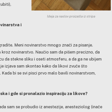
biti),
Ideja za naslov proizašla iz stripa
vinarstva i
izgradite. Meni novinarstvo mnogo znači za pisanje.
m kroz novinarstvo. Naučio sam da pišem precizno, da
u da stekne sliku i oseti atmosferu, a da ga ne ubijem
anje izjava sam skontao kako da likovi zvuče što
 Kada bi se svi pisci prvo malo bavili novinarstvom,
ka i gde si pronalazio inspiraciju za likove?
ada sam se probudio iz anestezije, anesteziolog (inače