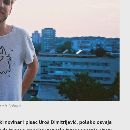
Dunja Subašić
iški novinar i pisac Uroš Dimitrijević, polako osvaja