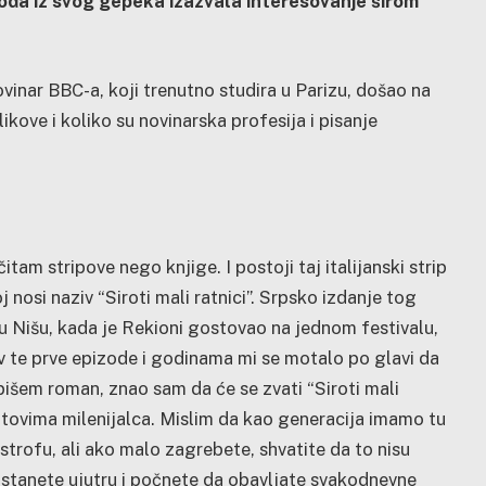
proda iz svog gepeka izazvala interesovanje širom
inar BBC-a, koji trenutno studira u Parizu, došao na
 likove i koliko su novinarska profesija i pisanje
itam stripove nego knjige. I postoji taj italijanski strip
j nosi naziv “Siroti mali ratnici”. Srpsko izdanje tog
 u Nišu, kada je Rekioni gostovao na jednom festivalu,
iv te prve epizode i godinama mi se motalo po glavi da
pišem roman, znao sam da će se zvati “Siroti mali
ratovima milenijalca. Mislim da kao generacija imamo tu
trofu, ali ako malo zagrebete, shvatite da to nisu
 ustanete ujutru i počnete da obavljate svakodnevne