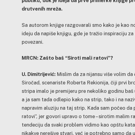
publiku, dok je ideja da prve primerke knjige 
drutvenih mreža.
Sa autorom knjige razgovarali smo kako je kao nov
ideju da napiše knjigu, gde je tražio inspiraciju za
povezani.
MRCN: Zašto baš “Siroti mali ratovi”?
U. Dimitrijević:
Mislim da za nijansu više volim da č
Siročad, scenariste Roberta Rekionija, čiji prvi bro
stripa imalo je premijeru pre nekoliko godinu baš
a ja sam tada odlepio kako na strip, tako i na naz
napravim aluziju na taj strip. Kada sam počeo da 
ratovi”, jer govori upravo o tome – sirotim malim 
tendeciju da svaki problem vidimo kao opštu katas
nikakve nerešive stvari, već je potrebno samo da