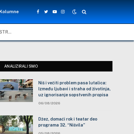
Kolumne
Facebook
Twitter
YouTube
Instagram
NIŠ I VEČITI PROBLEM PASA LUTALICA: IZMEĐU LJUBAVI I STRAHA OD ŽIVOTINJA, UZ IGNORISANJE SOPSTVENIH PROPISA
ANALIZIRALI SMO
Niš i večiti problem pasa lutalica:
Između ljubavi i straha od životinja,
uz ignorisanje sopstvenih propisa
06/08/2026
Džez, domaći rok i teatar deo
programa 32. “Nišvila”
05/08/2026