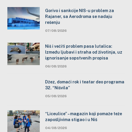
Gorivo i sankcije NIS-u problem za
Rajaner, sa Aerodroma se nadaju
rešenju
07/08/2026
Niš i večiti problem pasa lutalica:
Između ljubavi i straha od životinja, uz
ignorisanje sopstvenih propisa
06/08/2026
Džez, domaći rok i teatar deo programa
32. “Nišvila”
05/08/2026
“Liceulice” – magazin koji pomaže teže
zapošljivima stigao i u Niš
04/08/2026