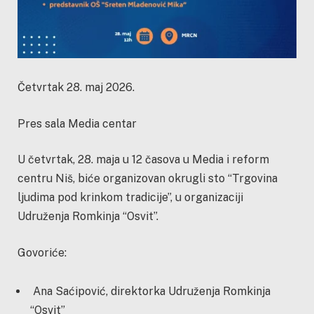
Četvrtak 28. maj 2026.
Pres sala Media centar
U četvrtak, 28. maja u 12 časova u Media i reform
centru Niš, biće organizovan okrugli sto “Trgovina
ljudima pod krinkom tradicije”, u organizaciji
Udruženja Romkinja “Osvit”.
Govoriće:
Ana Saćipović, direktorka Udruženja Romkinja
“Osvit”