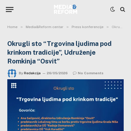
»
»
»
Home
Media&Reform centar
Press konferencije
Okrugli sto “Trgovina ljudima pod krinkom tradicije”, Udruženje Romkinja “Osvit”
Okrugli sto “Trgovina ljudima pod
krinkom tradicije”, Udruženje
Romkinja “Osvit”
By
Redakcija
26/05/2026
No Comments