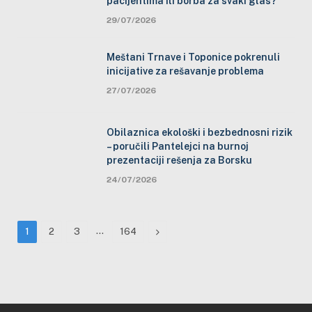
pacijentima ili borba za svaki glas?
29/07/2026
Meštani Trnave i Toponice pokrenuli
inicijative za rešavanje problema
27/07/2026
Obilaznica ekološki i bezbednosni rizik
– poručili Pantelejci na burnoj
prezentaciji rešenja za Borsku
24/07/2026
…
Next
1
2
3
164