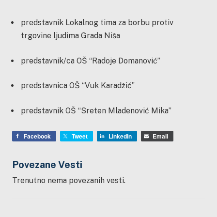
predstavnik Lokalnog tima za borbu protiv
trgovine ljudima Grada Niša
predstavnik/ca OŠ “Radoje Domanović”
predstavnica OŠ “Vuk Karadžić”
predstavnik OŠ “Sreten Mladenović Mika”
Facebook
Tweet
LinkedIn
Email
Povezane Vesti
Trenutno nema povezanih vesti.