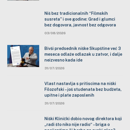
Niš bez tradicionalnih “Filmskih
susreta” i ove godine: Grad i glumci
bez dogovora, javnost bez odgovora
03/08/2026
Bivši predsednik niške Skupštine već 3
meseca odlaže odlazak u zatvor, i dalje
neizvesno kada ide
31/07/2026
Vlast nastavlja s pritiscima na niški
Filozofski – još studenata bez budžeta,
upitne i plate zaposlenih
31/07/2026
Niški Klinički dobio novog direktora koji
„radi što niko nije radio“ – briga o