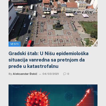
VESTI
Gradski štab: U Nišu epidemiološka
situacija vanredna sa pretnjom da
pređe u katastrofalnu
By
Aleksandar Đokić
04/03/2021
0