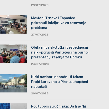
29/07/2026
Meštani Trnave i Toponice
pokrenuli inicijative za rešavanje
problema
27/07/2026
Obilaznica ekološki i bezbednosni
rizik – poručili Pantelejci na burnoj
prezentaciji rešenja za Borsku
24/07/2026
Niški novinari napadnuti tokom
Prajd karavana u Pirotu, uhapšeni
napadači
20/07/2026
Pod lupom stručnjaka: Da li je Niš