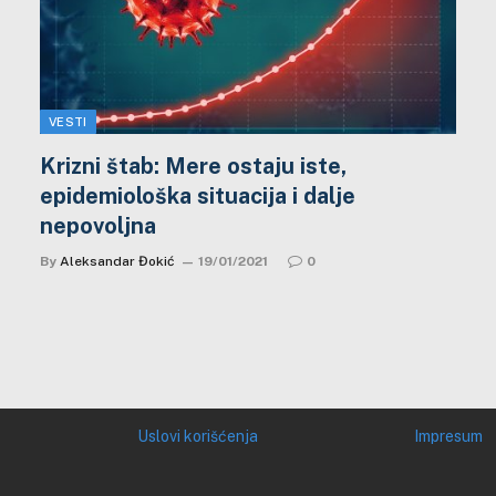
VESTI
Krizni štab: Mere ostaju iste,
epidemiološka situacija i dalje
nepovoljna
By
Aleksandar Đokić
19/01/2021
0
Uslovi korišćenja
Impresum