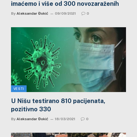
imaćemo i više od 300 novozaraženih
By
Aleksandar Đokić
09/09/2021
0
VESTI
U Nišu testirano 810 pacijenata,
pozitivno 330
By
Aleksandar Đokić
18/03/2021
0