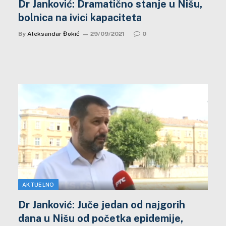
Dr Janković: Dramatično stanje u Nišu,
bolnica na ivici kapaciteta
By
Aleksandar Đokić
29/09/2021
0
AKTUELNO
Dr Janković: Juče jedan od najgorih
dana u Nišu od početka epidemije,