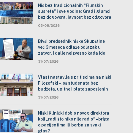
Niš bez tradicionalnih “Filmskih
susreta” i ove godine: Grad i glumci
bez dogovora, javnost bez odgovora
03/08/2026
Bivši predsednik niške Skupštine
već 3 meseca odlaže odlazak u
zatvor, i dalje neizvesno kada ide
31/07/2026
Vlast nastavlja s pritiscima na niški
Filozofski – još studenata bez
budžeta, upitne i plate zaposlenih
31/07/2026
Niški Klinički dobio novog direktora
koji „radi što niko nije radio“ – briga
o pacijentima ili borba za svaki
glas?