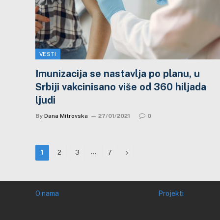
VESTI
Imunizacija se nastavlja po planu, u
Srbiji vakcinisano više od 360 hiljada
ljudi
By
Dana Mitrovska
27/01/2021
0
…
Next
1
2
3
7
O nama
Projekti