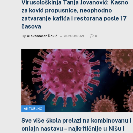
Virusološkinja Tanja Jovanović: Kasno
za kovid propusnice, neophodno
zatvaranje kafića i restorana posle 17
časova
By
Aleksandar Đokić
30/09/2021
0
AKTUELNO
Sve više škola prelazi na kombinovanu i
onlajn nastavu – najkritičnije u Nišu i