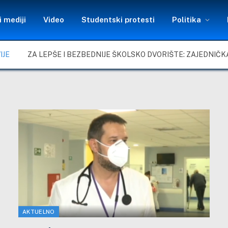
 mediji
Video
Studentski protesti
Politika
IJE
AKTUELNO