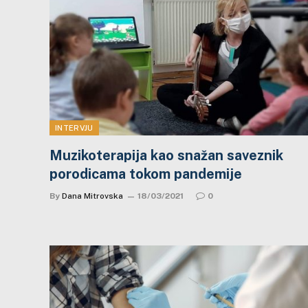
INTERVJU
Muzikoterapija kao snažan saveznik
porodicama tokom pandemije
By
Dana Mitrovska
18/03/2021
0