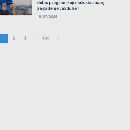
dobio program koji može da smanji
zagađenje vazduha?
18/07/2026
…
Next
1
2
3
163