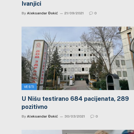
Ivanjici
By
Aleksandar Đokić
21/09/2021
0
VESTI
U Nišu testirano 684 pacijenata, 289
pozitivno
By
Aleksandar Đokić
30/03/2021
0