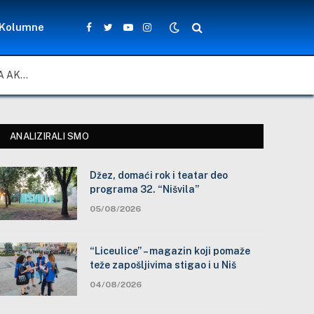
Kolumne
Facebook
Twitter
YouTube
Instagram
ZA LEPŠE I BEZBEDNIJE ŠKOLSKO DVORIŠTE: ZAJEDNIČKA AKCIJA MEŠTANA, NASTAVNIKA I ĐAKA U SELU VLASE KOD VRANJA
ANALIZIRALI SMO
Džez, domaći rok i teatar deo
programa 32. “Nišvila”
05/08/2026
“Liceulice” – magazin koji pomaže
teže zapošljivima stigao i u Niš
04/08/2026