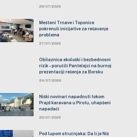
29/07/2026
Meštani Trnave i Toponice
pokrenuli inicijative za rešavanje
problema
27/07/2026
Obilaznica ekološki i bezbednosni
rizik – poručili Pantelejci na burnoj
prezentaciji rešenja za Borsku
24/07/2026
Niški novinari napadnuti tokom
Prajd karavana u Pirotu, uhapšeni
napadači
20/07/2026
Pod lupom stručnjaka: Da li je Niš