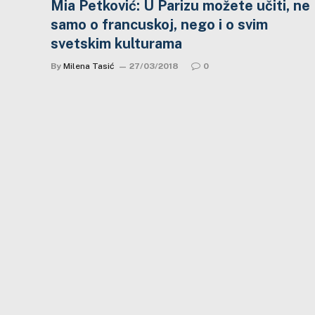
Mia Petković: U Parizu možete učiti, ne
samo o francuskoj, nego i o svim
svetskim kulturama
By
Milena Tasić
27/03/2018
0