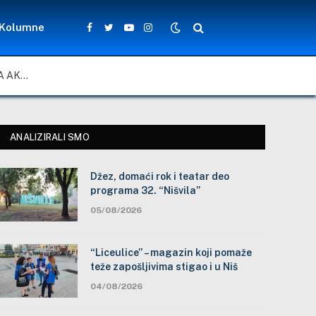
Kolumne
Facebook
Twitter
YouTube
Instagram
ZA LEPŠE I BEZBEDNIJE ŠKOLSKO DVORIŠTE: ZAJEDNIČKA AKCIJA MEŠTANA, NASTAVNIKA I ĐAKA U SELU VLASE KOD VRANJA
ANALIZIRALI SMO
Džez, domaći rok i teatar deo
programa 32. “Nišvila”
05/08/2026
“Liceulice” – magazin koji pomaže
teže zapošljivima stigao i u Niš
04/08/2026