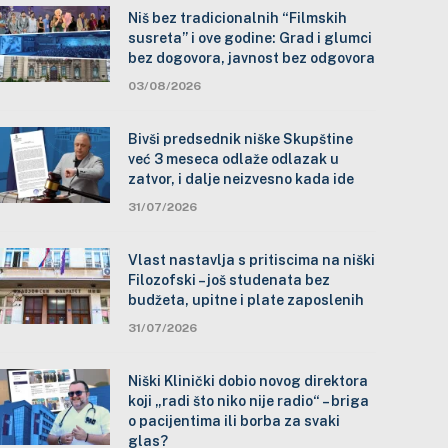
Niš bez tradicionalnih “Filmskih
susreta” i ove godine: Grad i glumci
bez dogovora, javnost bez odgovora
03/08/2026
Bivši predsednik niške Skupštine
već 3 meseca odlaže odlazak u
zatvor, i dalje neizvesno kada ide
31/07/2026
Vlast nastavlja s pritiscima na niški
Filozofski – još studenata bez
budžeta, upitne i plate zaposlenih
31/07/2026
Niški Klinički dobio novog direktora
koji „radi što niko nije radio“ – briga
o pacijentima ili borba za svaki
glas?