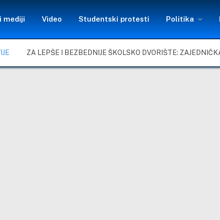
 mediji
Video
Studentski protesti
Politika
IJE