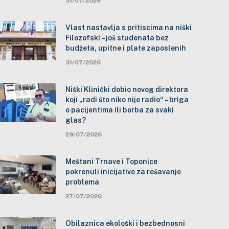
31/07/2026
Vlast nastavlja s pritiscima na niški
Filozofski – još studenata bez
budžeta, upitne i plate zaposlenih
31/07/2026
Niški Klinički dobio novog direktora
koji „radi što niko nije radio“ – briga
o pacijentima ili borba za svaki
glas?
29/07/2026
Meštani Trnave i Toponice
pokrenuli inicijative za rešavanje
problema
27/07/2026
Obilaznica ekološki i bezbednosni