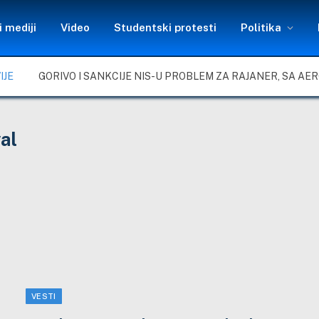
 mediji
Video
Studentski protesti
Politika
IJE
val
VESTI