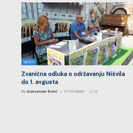
VESTI
Zvanična odluka o održavanju Nišvila
do 1. avgusta
By
Aleksandar Đokić
17/07/2020
0