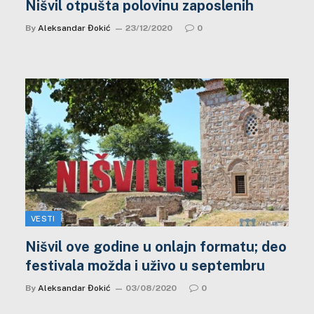
Nišvil otpušta polovinu zaposlenih
By
Aleksandar Đokić
23/12/2020
0
VESTI
Nišvil ove godine u onlajn formatu; deo
festivala možda i uživo u septembru
By
Aleksandar Đokić
03/08/2020
0