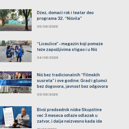
Džez, domaći rok i teatar deo
programa 32. “Nišvila”
05/08/2026
“Liceulice” – magazin koji pomaže
teže zapošljivima stigao i u Niš
04/08/2026
Niš bez tradicionalnih “Filmskih
susreta” i ove godine: Grad i glumci
bez dogovora, javnost bez odgovora
03/08/2026
Bivši predsednik niške Skupštine
već 3 meseca odlaže odlazak u
zatvor, i dalje neizvesno kada ide