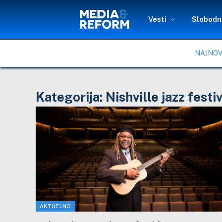
Vesti
Slobodni
NAJNOV
Kategorija:
Nishville jazz festi
AKTUELNO