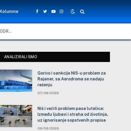
Kolumne
Facebook
Twitter
YouTube
Instagram
GORIVO I SANKCIJE NIS-U PROBLEM ZA RAJANER, SA AERODROMA SE NADAJU REŠENJU
ANALIZIRALI SMO
Gorivo i sankcije NIS-u problem za
Rajaner, sa Aerodroma se nadaju
rešenju
07/08/2026
Niš i večiti problem pasa lutalica:
Između ljubavi i straha od životinja,
uz ignorisanje sopstvenih propisa
06/08/2026