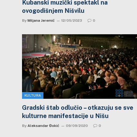
Kubanski muzički spektakl na
ovogodišnjem Nišvilu
By
Miljana Jeremić
12/05/2023
0
KULTURA
Gradski štab odlučio – otkazuju se sve
kulturne manifestacije u Nišu
By
Aleksandar Đokić
09/09/2020
0