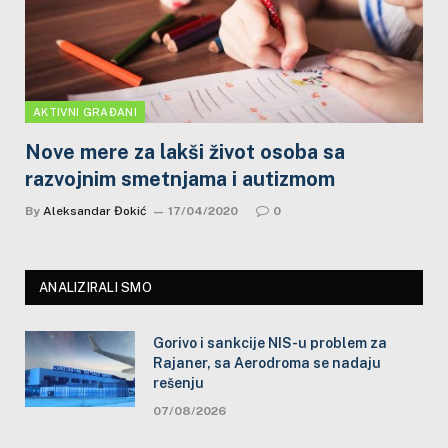
AKTIVNI GRAĐANI
Nove mere za lakši život osoba sa
razvojnim smetnjama i autizmom
By
Aleksandar Đokić
17/04/2020
0
ANALIZIRALI SMO
Gorivo i sankcije NIS-u problem za
Rajaner, sa Aerodroma se nadaju
rešenju
07/08/2026