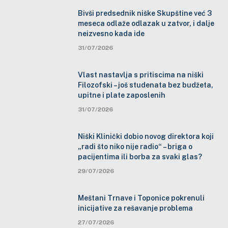
Bivši predsednik niške Skupštine već 3
meseca odlaže odlazak u zatvor, i dalje
neizvesno kada ide
31/07/2026
Vlast nastavlja s pritiscima na niški
Filozofski – još studenata bez budžeta,
upitne i plate zaposlenih
31/07/2026
Niški Klinički dobio novog direktora koji
„radi što niko nije radio“ – briga o
pacijentima ili borba za svaki glas?
29/07/2026
Meštani Trnave i Toponice pokrenuli
inicijative za rešavanje problema
27/07/2026