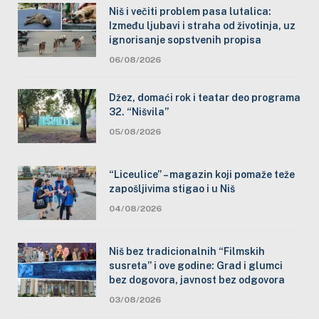
Niš i večiti problem pasa lutalica:
Između ljubavi i straha od životinja, uz
ignorisanje sopstvenih propisa
06/08/2026
Džez, domaći rok i teatar deo programa
32. “Nišvila”
05/08/2026
“Liceulice” – magazin koji pomaže teže
zapošljivima stigao i u Niš
04/08/2026
Niš bez tradicionalnih “Filmskih
susreta” i ove godine: Grad i glumci
bez dogovora, javnost bez odgovora
03/08/2026