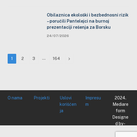
Obilaznica ekološki i bezbednosni rizik
– poručili Pantelejci na burnoj
prezentaciji rešenja za Borsku
24/07/2026
…
Next
1
2
3
164
O nama
Projekti
Uslovi
Impresu
2024.
korišćen
m
Mediare
ja
form
Designe
d by -
Mediare
form