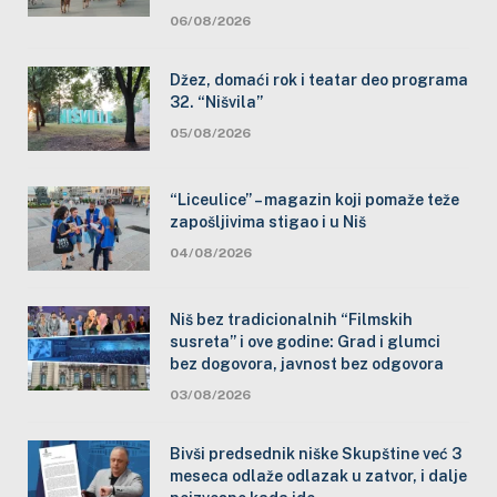
06/08/2026
Džez, domaći rok i teatar deo programa
32. “Nišvila”
05/08/2026
“Liceulice” – magazin koji pomaže teže
zapošljivima stigao i u Niš
04/08/2026
Niš bez tradicionalnih “Filmskih
susreta” i ove godine: Grad i glumci
bez dogovora, javnost bez odgovora
03/08/2026
Bivši predsednik niške Skupštine već 3
meseca odlaže odlazak u zatvor, i dalje