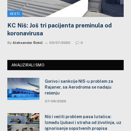
VESTI
KC Niš: Još tri pacijenta preminula od
koronavirusa
By
Aleksandar Đokić
03/07/2020
0
ANALIZIRALI SMO
Gorivo i sankcije NIS-u problem za
Rajaner, sa Aerodroma se nadaju
rešenju
07/08/2026
Niš i večiti problem pasa lutalica:
Između ljubavi i straha od životinja, uz
ignorisanje sopstvenih propisa