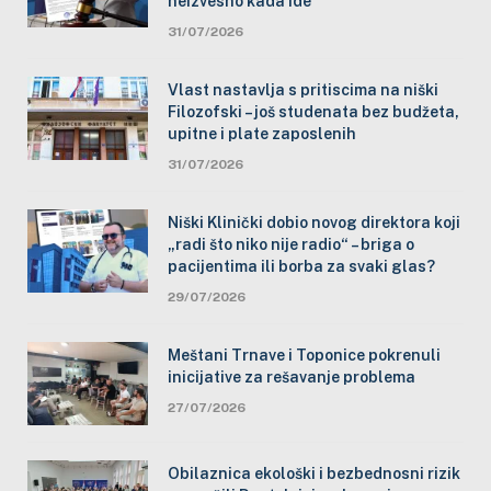
neizvesno kada ide
31/07/2026
Vlast nastavlja s pritiscima na niški
Filozofski – još studenata bez budžeta,
upitne i plate zaposlenih
31/07/2026
Niški Klinički dobio novog direktora koji
„radi što niko nije radio“ – briga o
pacijentima ili borba za svaki glas?
29/07/2026
Meštani Trnave i Toponice pokrenuli
inicijative za rešavanje problema
27/07/2026
Obilaznica ekološki i bezbednosni rizik