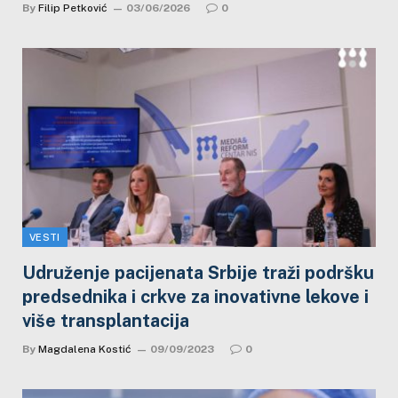
By
Filip Petković
03/06/2026
0
VESTI
Udruženje pacijenata Srbije traži podršku
predsednika i crkve za inovativne lekove i
više transplantacija
By
Magdalena Kostić
09/09/2023
0