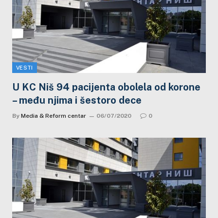
VESTI
U KC Niš 94 pacijenta obolela od korone
– među njima i šestoro dece
By
Media & Reform centar
06/07/2020
0