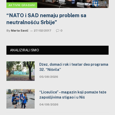
AKTIVNI GRAĐANI
“NATO i SAD nemaju problem sa
neutralnošću Srbije”
By
Marta Savić
27/02/2017
0
ANALIZIRALI SMO
Džez, domaći rok i teatar deo programa
32. “Nišvila”
05/08/2026
“Liceulice” – magazin koji pomaže teže
zapošljivima stigao i u Niš
04/08/2026