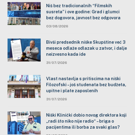
Niš bez tradicionalnih “Filmskih
susreta” i ove godine: Grad i glumci
bez dogovora, javnost bez odgovora
03/08/2026
Bivši predsednik niške Skupštine već 3
meseca odlaže odlazak u zatvor, i dalje
neizvesno kada ide
31/07/2026
Vlast nastavlja s pritiscima na niški
Filozofski – još studenata bez budžeta,
upitne i plate zaposlenih
31/07/2026
Niški Klinički dobio novog direktora koji
„radi što niko nije radio“ – briga o
pacijentima ili borba za svaki glas?