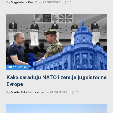
By
Magdalena Kostić
24/02/2026
0
PRODUKCIJA
Kako sarađuju NATO i zemlje jugoistočne
Evrope
By
Media & Reform centar
14/02/2024
0