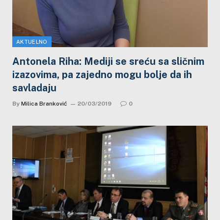
AKTUELNO
Antonela Riha: Mediji se sreću sa sličnim
izazovima, pa zajedno mogu bolje da ih
savladaju
By
Milica Branković
20/03/2019
0