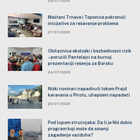
29/07/2026
Meštani Trnave i Toponice pokrenuli
inicijative za rešavanje problema
27/07/2026
Obilaznica ekološki i bezbednosni rizik
– poručili Pantelejci na burnoj
prezentaciji rešenja za Borsku
24/07/2026
Niški novinari napadnuti tokom Prajd
karavana u Pirotu, uhapšeni napadači
20/07/2026
Pod lupom stručnjaka: Da li je Niš dobio
program koji može da smanji
zagađenje vazduha?