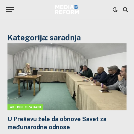
Kategorija:
saradnja
AKTIVNI GRAĐANI
U Preševu žele da obnove Savet za
međunarodne odnose