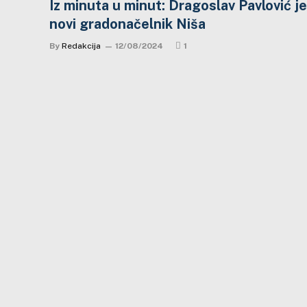
Iz minuta u minut: Dragoslav Pavlović je
novi gradonačelnik Niša
By
Redakcija
12/08/2024
1