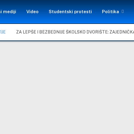
i mediji
Video
Studentski protesti
Politika
IJE