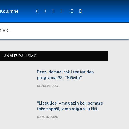
Kolumne
Facebook
Twitter
YouTube
Instagram
ZA LEPŠE I BEZBEDNIJE ŠKOLSKO DVORIŠTE: ZAJEDNIČKA AKCIJA MEŠTANA, NASTAVNIKA I ĐAKA U SELU VLASE KOD VRANJA
ANALIZIRALI SMO
Džez, domaći rok i teatar deo
programa 32. “Nišvila”
05/08/2026
“Liceulice” – magazin koji pomaže
teže zapošljivima stigao i u Niš
04/08/2026