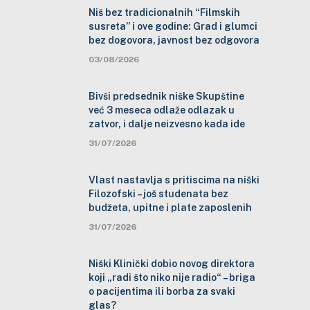
Niš bez tradicionalnih “Filmskih
susreta” i ove godine: Grad i glumci
bez dogovora, javnost bez odgovora
03/08/2026
Bivši predsednik niške Skupštine
već 3 meseca odlaže odlazak u
zatvor, i dalje neizvesno kada ide
31/07/2026
Vlast nastavlja s pritiscima na niški
Filozofski – još studenata bez
budžeta, upitne i plate zaposlenih
31/07/2026
Niški Klinički dobio novog direktora
koji „radi što niko nije radio“ – briga
o pacijentima ili borba za svaki
glas?