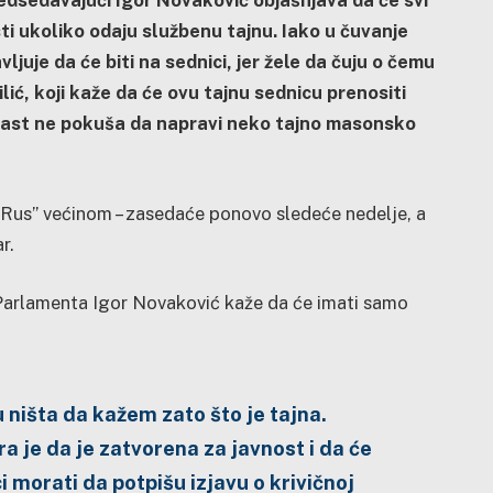
redsedavajući Igor Novaković objašnjava da će svi
ti ukoliko odaju službenu tajnu. Iako u čuvanje
ljuje da će biti na sednici, jer žele da čuju o čemu
lić, koji kaže da će ovu tajnu sednicu prenositi
vlast ne pokuša da napravi neko tajno masonsko
Rus” većinom – zasedaće ponovo sledeće nedelje, a
r.
 Parlamenta Igor Novaković kaže da će imati samo
ništa da kažem zato što je tajna.
a je da je zatvorena za javnost i da će
i morati da potpišu izjavu o krivičnoj