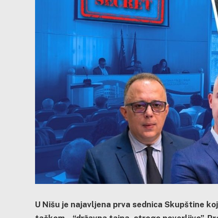
U Nišu je najavljena prva sednica Skupštine koj