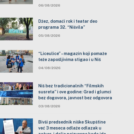
06/08/2026
Džez, domaći rok i teatar deo
programa 32. “Nišvila”
05/08/2026
“Liceulice” – magazin koji pomaže
teže zapošljivima stigao i u Niš
04/08/2026
Niš bez tradicionalnih “Filmskih
susreta” i ove godine: Grad i glumci
bez dogovora, javnost bez odgovora
03/08/2026
Bivši predsednik niške Skupštine
već 3 meseca odlaže odlazak u