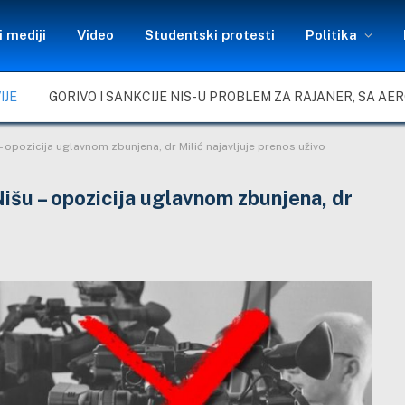
 mediji
Video
Studentski protesti
Politika
IJE
– opozicija uglavnom zbunjena, dr Milić najavljuje prenos uživo
Nišu – opozicija uglavnom zbunjena, dr