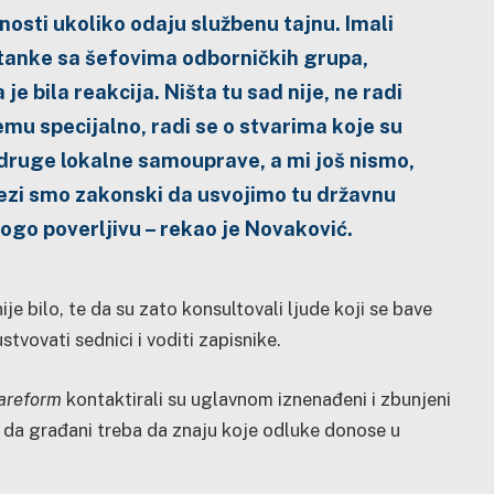
osti ukoliko odaju službenu tajnu. Imali
anke sa šefovima odborničkih grupa,
je bila reakcija. Ništa tu sad nije, ne radi
čemu specijalno, radi se o stvarima koje su
 druge lokalne samouprave, a mi još nismo,
ezi smo zakonski da usvojimo tu državnu
rogo poverljivu – rekao je Novaković.
je bilo, te da su zato konsultovali ljude koji se bave
stvovati sednici i voditi zapisnike.
areform
kontaktirali su uglavnom iznenađeni i zbunjeni
 da građani treba da znaju koje odluke donose u