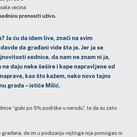
asala većina
 sednicu prenositi uživo.
a? Ja ću da idem live, znači na svim
avde da građani vide šta je. Jer ja se
ajnovitosti sednice, da nam ne znam ni ja,
 ne daju neke šešire i kape napravljene od
 naprave, kao što kažem, neko novo tajno
nu grada – ističe Milić.
dnice “gubi po 5% podrške u narodu”, te da su zato
 građana, da im u podizanju rejtinga nije pomogao ni