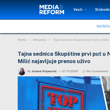
Vesti
Slobodni
NAJNOV
»
»
Home
Aktuelno
Tajna sednica Skupštine prvi put u Nišu 
Tajna sednica Skupštine prvi put u 
Milić najavljuje prenos uživo
By
Jovana Stojanović
07/11/2025
No Comments