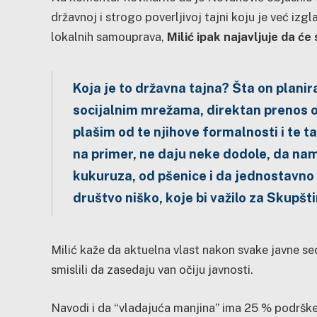
državnoj i strogo poverljivoj tajni koju je već izgl
lokalnih samouprava,
Milić ipak najavljuje da će
Koja je to državna tajna? Šta on planir
socijalnim mrežama, direktan prenos od
plašim od te njihove formalnosti i te t
na primer, ne daju neke dodole, da nam
kukuruza, od pšenice i da jednostavno
društvo niško, koje bi važilo za Skupšti
Milić kaže da aktuelna vlast nakon svake javne se
smislili da zasedaju van očiju javnosti.
Navodi i da “vladajuća manjina” ima 25 % podrške