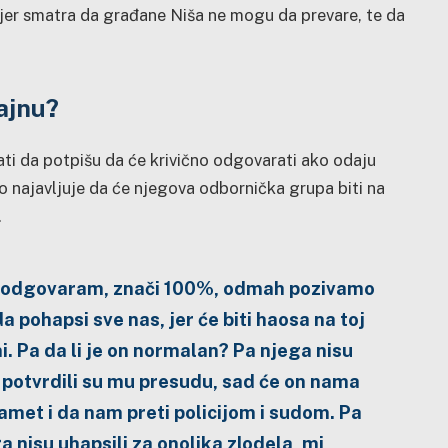
jer smatra da građane Niša ne mogu da prevare, te da
ajnu?
ati da potpišu da će krivično odgovarati ako odaju
to najavljuje da će njegova odbornička grupa biti na
.
o odgovaram, znači 100%, odmah pozivamo
da pohapsi sve nas, jer će biti haosa na toj
i. Pa da li je on normalan? Pa njega nisu
, potvrdili su mu presudu, sad će on nama
pamet i da nam preti policijom i sudom. Pa
a nisu uhapsili za onolika zlodela, mi