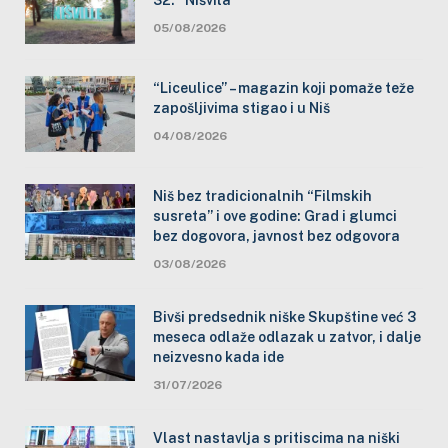
05/08/2026
“Liceulice” – magazin koji pomaže teže
zapošljivima stigao i u Niš
04/08/2026
Niš bez tradicionalnih “Filmskih
susreta” i ove godine: Grad i glumci
bez dogovora, javnost bez odgovora
03/08/2026
Bivši predsednik niške Skupštine već 3
meseca odlaže odlazak u zatvor, i dalje
neizvesno kada ide
31/07/2026
Vlast nastavlja s pritiscima na niški