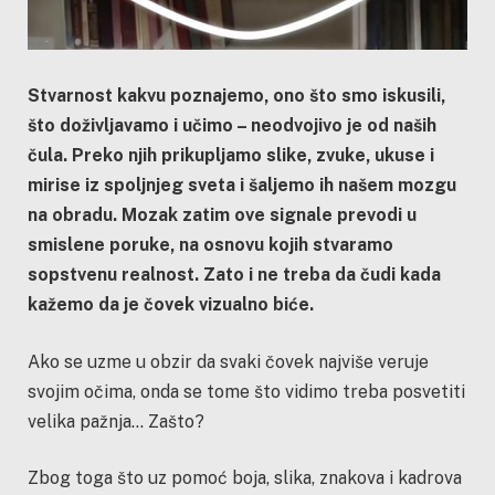
Stvarnost kakvu poznajemo, ono što smo iskusili,
što doživljavamo i učimo – neodvojivo je od naših
čula. Preko njih prikupljamo slike, zvuke, ukuse i
mirise iz spoljnjeg sveta i šaljemo ih našem mozgu
na obradu. Mozak zatim ove signale prevodi u
smislene poruke, na osnovu kojih stvaramo
sopstvenu realnost. Zato i ne treba da čudi kada
kažemo da je čovek vizualno biće.
Ako se uzme u obzir da svaki čovek najviše veruje
svojim očima, onda se tome što vidimo treba posvetiti
velika pažnja… Zašto?
Zbog toga što uz pomoć boja, slika, znakova i kadrova