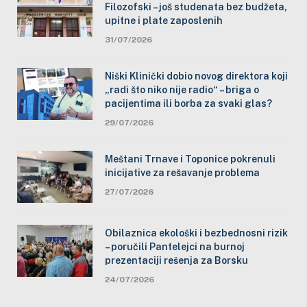
Filozofski – još studenata bez budžeta,
upitne i plate zaposlenih
31/07/2026
Niški Klinički dobio novog direktora koji
„radi što niko nije radio“ – briga o
pacijentima ili borba za svaki glas?
29/07/2026
Meštani Trnave i Toponice pokrenuli
inicijative za rešavanje problema
27/07/2026
Obilaznica ekološki i bezbednosni rizik
– poručili Pantelejci na burnoj
prezentaciji rešenja za Borsku
24/07/2026