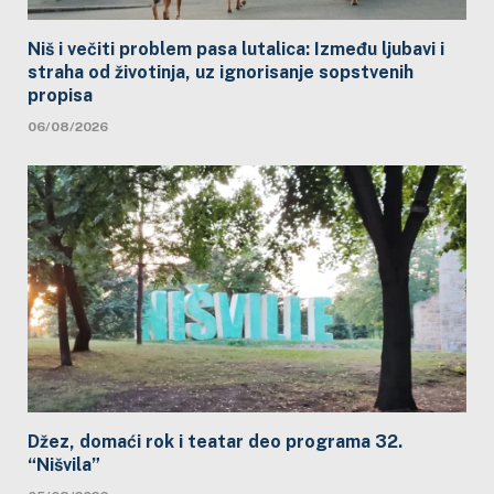
Niš i večiti problem pasa lutalica: Između ljubavi i
straha od životinja, uz ignorisanje sopstvenih
propisa
06/08/2026
Džez, domaći rok i teatar deo programa 32.
“Nišvila”