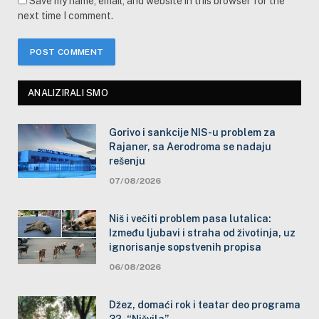
Save my name, email, and website in this browser for the
next time I comment.
ANALIZIRALI SMO
Gorivo i sankcije NIS-u problem za
Rajaner, sa Aerodroma se nadaju
rešenju
07/08/2026
Niš i večiti problem pasa lutalica:
Između ljubavi i straha od životinja, uz
ignorisanje sopstvenih propisa
06/08/2026
Džez, domaći rok i teatar deo programa
32. “Nišvila”