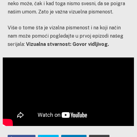
neko može, čak i kad toga nismo svesni, da se poigra
našim umom. Zato je važna vizuelna pismenost.
Više o tome šta je vizalna pismenost i na koji način
nam može pomoći pogledajte u prvoj epizodi našeg
serijala:
Vizualna stvarnost: Govor vidljivog.