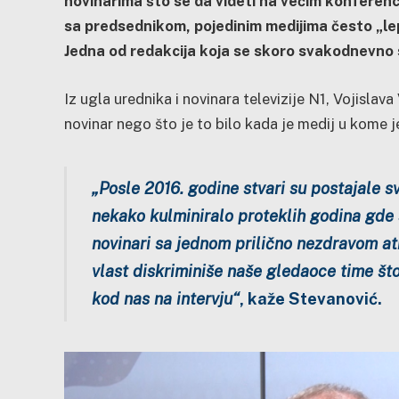
novinarima što se da videti na većim konferenci
sa predsednikom, pojedinim medijima često „lep
Jedna od redakcija koja se skoro svakodnevno s
Iz ugla urednika i novinara televizije N1, Vojislav
novinar nego što je to bilo kada je medij u kome j
„Posle 2016. godine stvari su postajale sv
nekako kulminiralo proteklih godina gde 
novinari sa jednom prilično nezdravom at
vlast diskriminiše naše gledaoce time št
kod nas na intervju“
, kaže Stevanović.