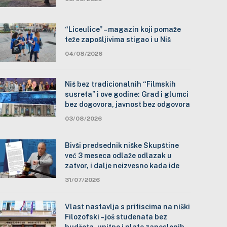
“Liceulice” – magazin koji pomaže
teže zapošljivima stigao i u Niš
04/08/2026
Niš bez tradicionalnih “Filmskih
susreta” i ove godine: Grad i glumci
bez dogovora, javnost bez odgovora
03/08/2026
Bivši predsednik niške Skupštine
već 3 meseca odlaže odlazak u
zatvor, i dalje neizvesno kada ide
31/07/2026
Vlast nastavlja s pritiscima na niški
Filozofski – još studenata bez