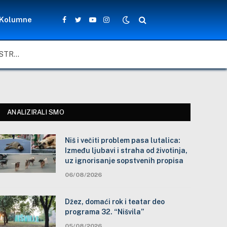
Kolumne
Facebook
Twitter
YouTube
Instagram
NIŠ I VEČITI PROBLEM PASA LUTALICA: IZMEĐU LJUBAVI I STRAHA OD ŽIVOTINJA, UZ IGNORISANJE SOPSTVENIH PROPISA
ANALIZIRALI SMO
Niš i večiti problem pasa lutalica:
Između ljubavi i straha od životinja,
uz ignorisanje sopstvenih propisa
06/08/2026
Džez, domaći rok i teatar deo
programa 32. “Nišvila”
05/08/2026