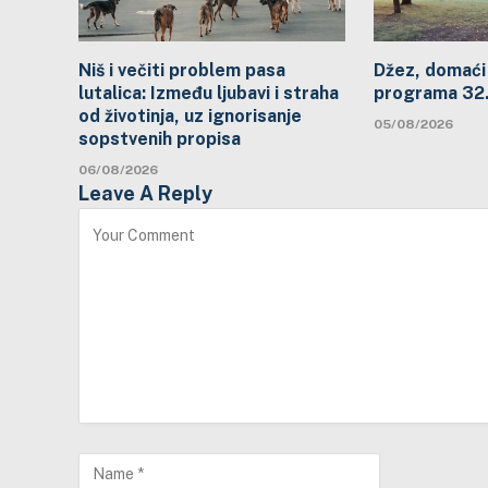
Niš i večiti problem pasa
Džez, domaći 
lutalica: Između ljubavi i straha
programa 32. 
od životinja, uz ignorisanje
05/08/2026
sopstvenih propisa
06/08/2026
Leave A Reply