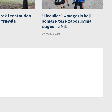
rok i teatar deo
“Liceulice” – magazin koji
“Nišvila”
pomaže teže zapošljivima
stigao i u Niš
04/08/2026