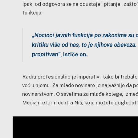
Ipak, od odgovora se ne odustaje i pitanje „zašto
funkcija.
„Nocioci javnih funkcija po zakonima su ob
kritiku više od nas, to je njihova obaveza
propitivan“
, ističe on.
Raditi profesionalno je imperativ i tako bi trebalo 
već u njemu. Za mlade novinare je najvažnije da p
novinarstvom. O savetima za mlađe kolege, između
Media i reform centra Niš, koju možete pogledati