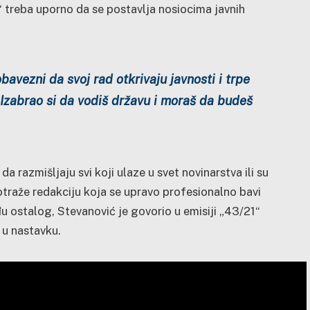
“ treba uporno da se postavlja nosiocima javnih
avezni da svoj rad otkrivaju javnosti i trpe
. Izabrao si da vodiš državu i moraš da budeš
da razmišljaju svi koji ulaze u svet novinarstva ili su
otraže redakciju koja se upravo profesionalno bavi
 ostalog, Stevanović je govorio u emisiji „43/21“
 u nastavku.