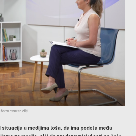
eform centar Niš
situacija u medijima loša, da ima podela među