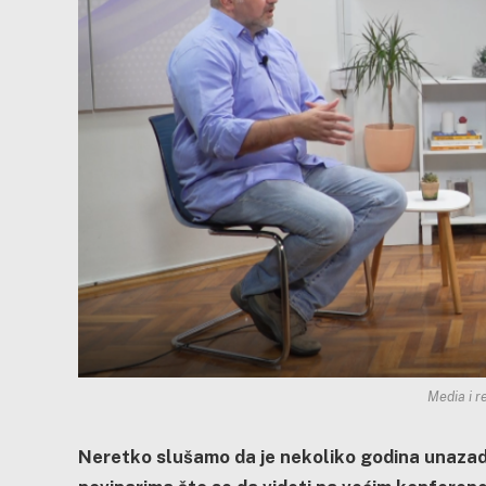
Media i r
Neretko slušamo da je nekoliko godina unazad 