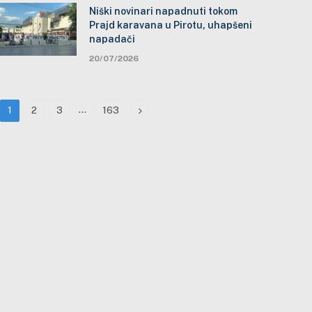
Niški novinari napadnuti tokom
Prajd karavana u Pirotu, uhapšeni
napadači
20/07/2026
…
Next
1
2
3
163