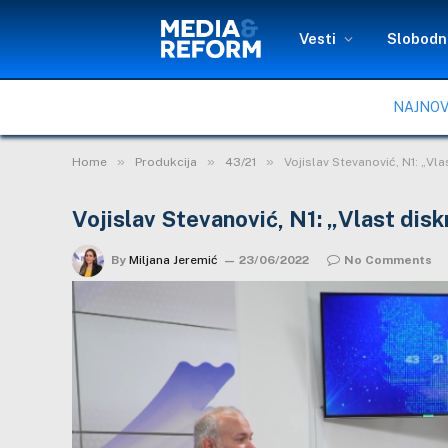
Vesti
Slobodni
NAJNOV
»
»
»
Home
Produkcija
43/21
Vojislav Stevanović, N1: „Vl
Vojislav Stevanović, N1: „Vlast dis
By
Miljana Jeremić
23/06/2022
No Comments