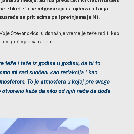
jama za medije, ali i da predstavnici vlasti na čelu
e etikete“ i ne odgovaraju na njihova pitanja.
usreće sa pritiscima pa i pretnjama je N1.
a Voje Stevanovića, u današnje vreme je teže raditi kao
e on, počinjao sa radom.
e teže i teže iz godine u godinu, da bi to
smo mi sad suočeni kao redakcija i kao
mosferom. To je atmosfera u kojoj pre svega
o otvoreno kaže da niko od njih neće da dođe