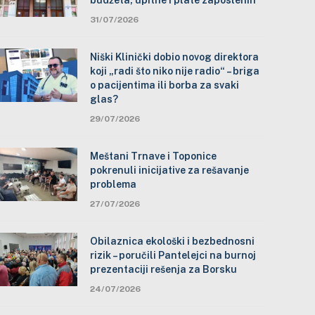
budžeta, upitne i plate zaposlenih
31/07/2026
Niški Klinički dobio novog direktora
koji „radi što niko nije radio“ – briga
o pacijentima ili borba za svaki
glas?
29/07/2026
Meštani Trnave i Toponice
pokrenuli inicijative za rešavanje
problema
27/07/2026
Obilaznica ekološki i bezbednosni
rizik – poručili Pantelejci na burnoj
prezentaciji rešenja za Borsku
24/07/2026