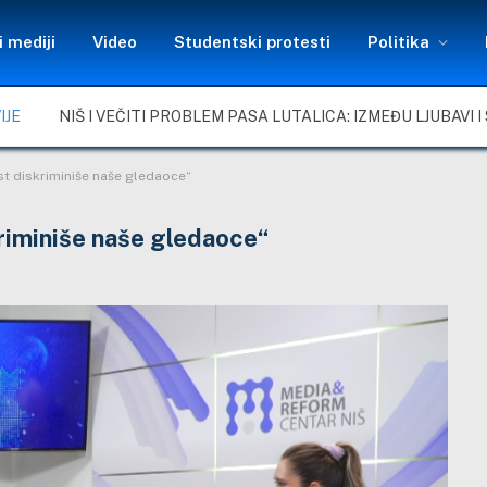
 mediji
Video
Studentski protesti
Politika
IJE
ast diskriminiše naše gledaoce“
kriminiše naše gledaoce“