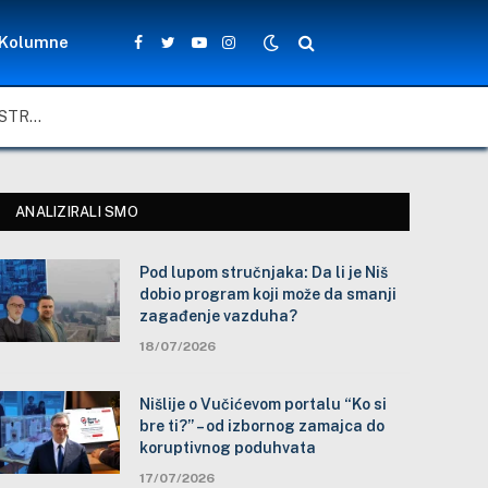
Kolumne
Facebook
Twitter
YouTube
Instagram
NIŠ I VEČITI PROBLEM PASA LUTALICA: IZMEĐU LJUBAVI I STRAHA OD ŽIVOTINJA, UZ IGNORISANJE SOPSTVENIH PROPISA
ANALIZIRALI SMO
Pod lupom stručnjaka: Da li je Niš
dobio program koji može da smanji
zagađenje vazduha?
18/07/2026
Nišlije o Vučićevom portalu “Ko si
bre ti?” – od izbornog zamajca do
koruptivnog poduhvata
17/07/2026