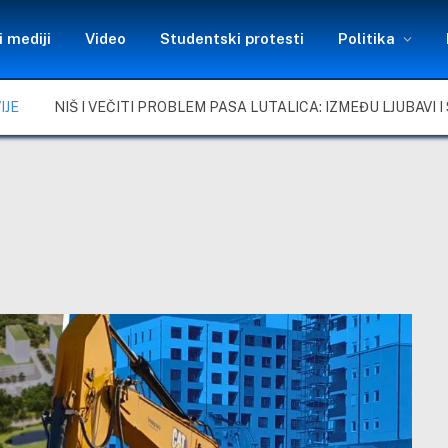
 mediji
Video
Studentski protesti
Politika
IJE