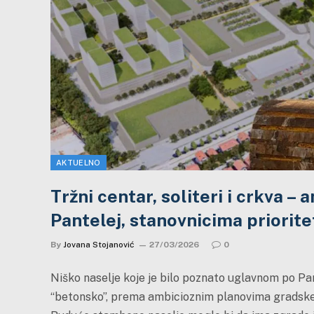
AKTUELNO
Tržni centar, soliteri i crkva –
Pantelej, stanovnicima priorite
By
Jovana Stojanović
27/03/2026
0
Niško naselje koje je bilo poznato uglavnom po Pan
“betonsko”, prema ambicioznim planovima gradske vl