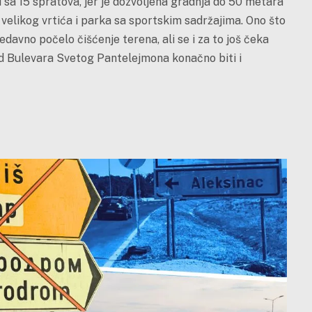
sa 15 spratova, jer je dozvoljena gradnja do 50 metara
e, velikog vrtića i parka sa sportskim sadržajima. Ono što
 nedavno počelo čišćenje terena, ali se i za to još čeka
od Bulevara Svetog Pantelejmona konačno biti i