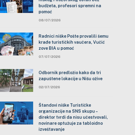
budžeta, profesori spremni na
pomoć
08/07/2026
Radnici niške Pošte provalili šemu
krađe turističkih vaučera, Vučić
zove BIA u pomoć
07/07/2026
Odbornik predložio kako da tri
zapuštene lokacije u Nišu ožive
02/07/2026
Štandovi niške Turističke
organizacije na SNS skupu –
direktor tvrdi da nisu učestvovali,
novinare optužuje za tabloidno
izveštavanje