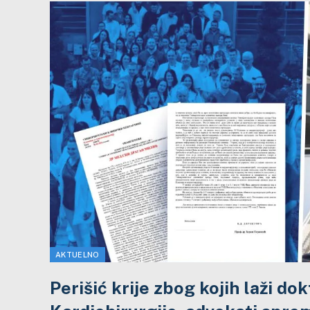
AKTUELNO
Perišić krije zbog kojih laži dok