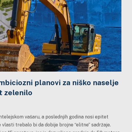
 ambiciozni planovi za niško naselje
t zelenilo
telejskom vašaru, a poslednjih godina nosi epitet
asti trebalo bi da dobije brojne “elitne” sadržaje.