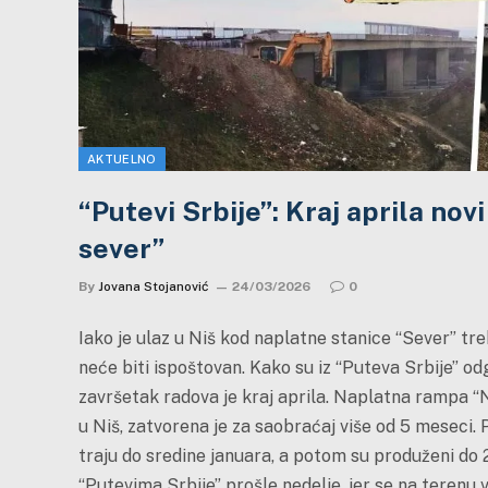
AKTUELNO
“Putevi Srbije”: Kraj aprila nov
sever”
By
Jovana Stojanović
24/03/2026
0
Iako je ulaz u Niš kod naplatne stanice “Sever” tre
neće biti ispoštovan. Kako su iz “Puteva Srbije” o
završetak radova je kraj aprila. Naplatna rampa “N
u Niš, zatvorena je za saobraćaj više od 5 meseci. Pr
traju do sredine januara, a potom su produženi do 
“Putevima Srbije” prošle nedelje, jer se na terenu 