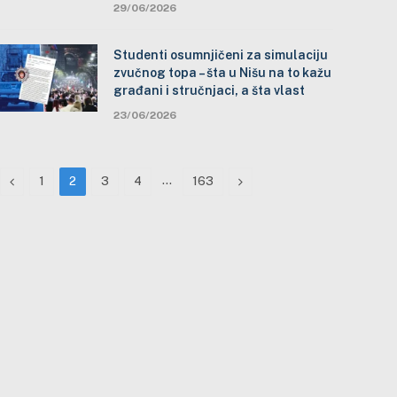
29/06/2026
Studenti osumnjičeni za simulaciju
zvučnog topa – šta u Nišu na to kažu
građani i stručnjaci, a šta vlast
23/06/2026
Previous
…
Next
1
2
3
4
163