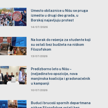
Umesto obilaznice u Nišu se pruga
izmešta u drugi deo grada, u
Borskoj najavljuju protest
14/07/2026
Na korak do rešenja za studente koji
su ostali bez budžeta na niškom
Filozofskom
13/07/2026
Predizborno leto u Nišu –
(ne)jedinstvo opozicije, nova
manjinska koalicija i gradonačelnik
u kampanji
10/07/2026
Budući brucoši spornih departmana
niškog Filozofskog ostali bez