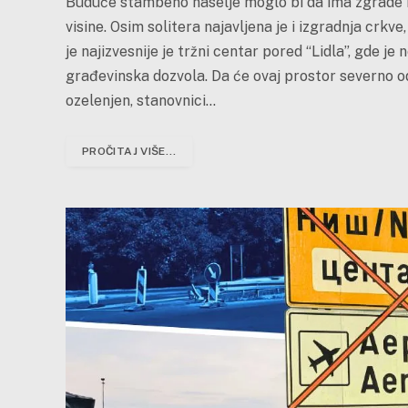
Buduće stambeno naselje moglo bi da ima zgrade i 
visine. Osim solitera najavljena je i izgradnja crkv
je najizvesnije je tržni centar pored “Lidla”, gde je
građevinska dozvola. Da će ovaj prostor severno 
ozelenjen, stanovnici…
PROČITAJ VIŠE...