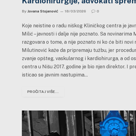
Kardiohirurgije, advokati spre
By
Jovana Stojanović
18/03/2026
0
Koje neistine o radu niškog Kliničkog centra je jav
Milić – javnosti i dalje nije poznato. Sa novinarim
razgovara o tome, a nije poznato ni ko će biti nov
Milutinović kaže da pripremaju tužbu, jer procedu
zvanje opšteg, vaskularnog i kardiohirurga, a od os
centra u Nišu 2017. godine je bio njen direktor. I p
isticao se javnim nastupima…
PROČITAJ VIŠE...