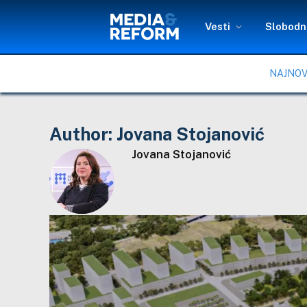
Vesti
Slobodni
NAJNOV
Author:
Jovana Stojanović
Jovana Stojanović