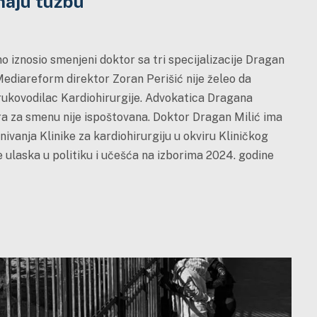
maju tužbu
no iznosio smenjeni doktor sa tri specijalizacije Dragan
a Mediareform direktor Zoran Perišić nije želeo da
i rukovodilac Kardiohirurgije. Advokatica Dragana
ra za smenu nije ispoštovana. Doktor Dragan Milić ima
nivanja Klinike za kardiohirurgiju u okviru Kliničkog
re ulaska u politiku i učešća na izborima 2024. godine