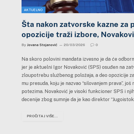
AKTUELNO
Šta nakon zatvorske kazne za 
opozicije traži izbore, Novakov
By
Jovana Stojanović
20/03/2026
0
Na skoro polovini mandata izvesno je da će odborn
jer je aktuelni Igor Novaković (SPS) osuđen na zat
zloupotrebu službenog položaja, a deo opozicije za
mu presuda, koju je nazvao “silovanjem prava”, još n
potezima. Novaković je visoki funkcioner SPS i njih
decenije zbog sumnje da je kao direktor “Jugoisto
PROČITAJ VIŠE...