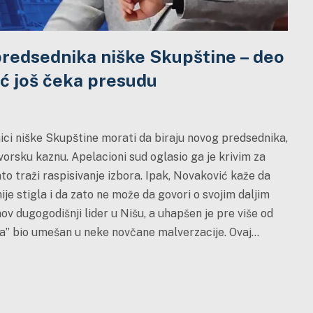
predsednika niške Skupštine – deo
ić još čeka presudu
ici niške Skupštine morati da biraju novog predsednika,
vorsku kaznu. Apelacioni sud oglasio ga je krivim za
to traži raspisivanje izbora. Ipak, Novaković kaže da
ije stigla i da zato ne može da govori o svojim daljim
ov dugogodišnji lider u Nišu, a uhapšen je pre više od
ka” bio umešan u neke novčane malverzacije. Ovaj…