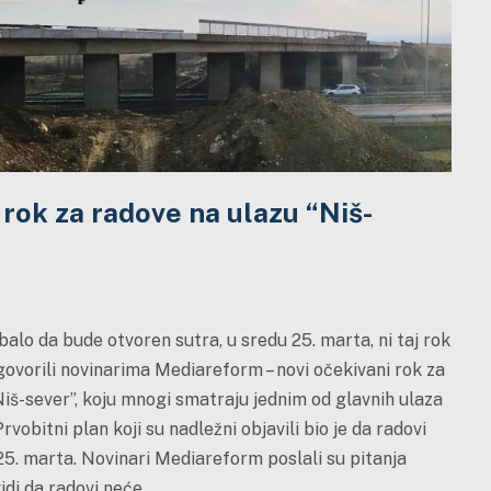
i rok za radove na ulazu “Niš-
balo da bude otvoren sutra, u sredu 25. marta, ni taj rok
dgovorili novinarima Mediareform – novi očekivani rok za
iš-sever”, koju mnogi smatraju jednim od glavnih ulaza
vobitni plan koji su nadležni objavili bio je da radovi
25. marta. Novinari Mediareform poslali su pitanja
vidi da radovi neće…