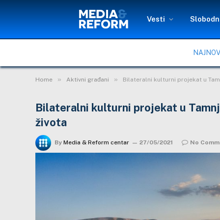
Vesti
Slobodni
NAJNOV
»
»
Home
Aktivni građani
Bilateralni kulturni projekat u Ta
Bilateralni kulturni projekat u Tamn
života
By
Media & Reform centar
27/05/2021
No Comm