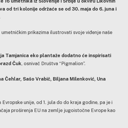
16 umetnika iz Slovenije i Srbije u okviru Likovnih
a od tri kolonije održaće se od 30. maja do 6. juna i
.
i umetničkim prikazima ilustrovati svoje viđenje naše
ja Tamjanica eko plantaže dodatno će inspirisati
razd Čuk
, osnivač Društva “Pigmalion”.
na Čehlar, Sašo Vrabič, Biljana Milenković, Una
vropske unije, od 1. jula do do kraja godine, pa je i
ačaja proširenja EU na zemlje jugoistočne Evrope kao