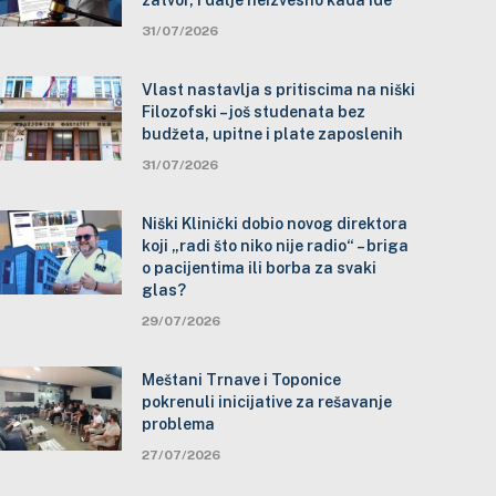
zatvor, i dalje neizvesno kada ide
31/07/2026
Vlast nastavlja s pritiscima na niški
Filozofski – još studenata bez
budžeta, upitne i plate zaposlenih
31/07/2026
Niški Klinički dobio novog direktora
koji „radi što niko nije radio“ – briga
o pacijentima ili borba za svaki
glas?
29/07/2026
Meštani Trnave i Toponice
pokrenuli inicijative za rešavanje
problema
27/07/2026