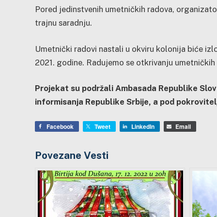
Pored jedinstvenih umetničkih radova, organizator
trajnu saradnju.
Umetnički radovi nastali u okviru kolonija biće 
2021. godine. Radujemo se otkrivanju umetničkih
Projekat su podržali Ambasada Republike Slove
informisanja Republike Srbije, a pod pokrovit
Facebook
Tweet
LinkedIn
Email
Povezane Vesti