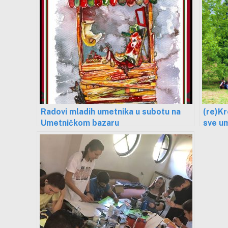
Radovi mladih umetnika u subotu na
(re)Kr
Umetničkom bazaru
sve um
Brodu