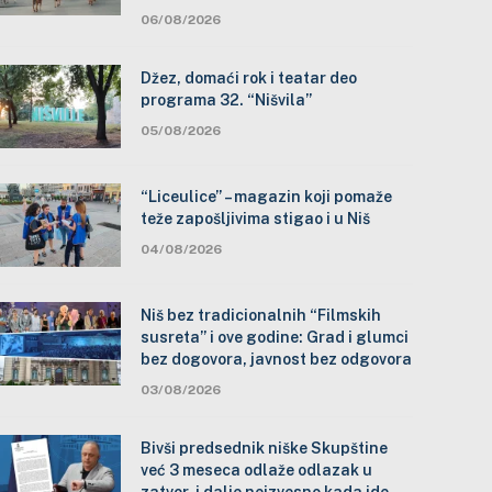
06/08/2026
Džez, domaći rok i teatar deo
programa 32. “Nišvila”
05/08/2026
“Liceulice” – magazin koji pomaže
teže zapošljivima stigao i u Niš
04/08/2026
Niš bez tradicionalnih “Filmskih
susreta” i ove godine: Grad i glumci
bez dogovora, javnost bez odgovora
03/08/2026
Bivši predsednik niške Skupštine
već 3 meseca odlaže odlazak u