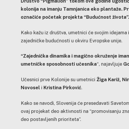
Društvo “Pigmalion” tokom ove godine ugostiće 
kolonija na imanju Tamnjanica eko plantaže. Prv
označiće početak projekta “Budućnost života”
Kako kažu iz društva, umetnici će svojim idejama 
zajedničke budućnosti u okviru Evropske unije.
“Zajednička dinamika i magično okruženje iman
umetničke sposobnosti učesnika
“, najavljuje
Go
Učesnici prve Kolonije su umetnici
Žiga Kariž, Ni
Novosel
i
Kristina Pirković
.
Kako se navodi, Slovenija će presedavati Savetom E
ovaj projekat deo aktivnosti na “promovisanju zn
deo postavljenih prioriteta”.