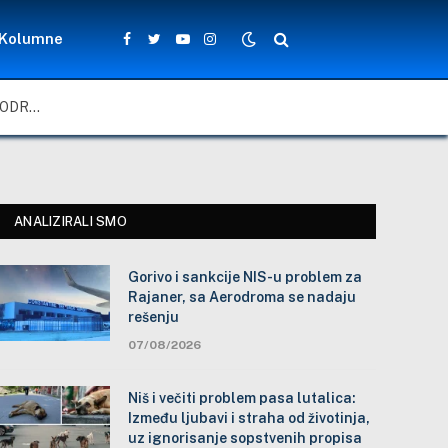
Kolumne
Facebook
Twitter
YouTube
Instagram
GORIVO I SANKCIJE NIS-U PROBLEM ZA RAJANER, SA AERODROMA SE NADAJU REŠENJU
ANALIZIRALI SMO
Gorivo i sankcije NIS-u problem za
Rajaner, sa Aerodroma se nadaju
rešenju
07/08/2026
Niš i večiti problem pasa lutalica:
Između ljubavi i straha od životinja,
uz ignorisanje sopstvenih propisa