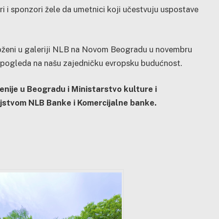
i i sponzori žele da umetnici koji učestvuju uspostave
izloženi u galeriji NLB na Novom Beogradu u novembru
 pogleda na našu zajedničku evropsku budućnost.
nije u Beogradu i Ministarstvo kulture i
eljstvom NLB Banke i Komercijalne banke.