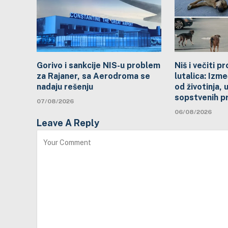
Gorivo i sankcije NIS-u problem
Niš i večiti 
za Rajaner, sa Aerodroma se
lutalica: Izme
nadaju rešenju
od životinja, 
sopstvenih p
07/08/2026
06/08/2026
Leave A Reply