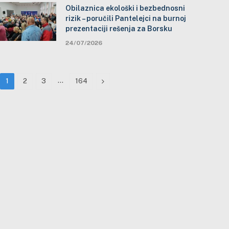
Obilaznica ekološki i bezbednosni
rizik – poručili Pantelejci na burnoj
prezentaciji rešenja za Borsku
24/07/2026
…
Next
1
2
3
164