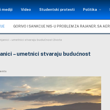
 mediji
Video
Studentski protesti
Politika
IJE
mnjanici – umetnici stvaraju budućnost života
janici – umetnici stvaraju budućnost
ents