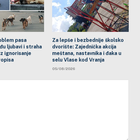
problem pasa
Za lepše i bezbednije školsko
đu ljubavi i straha
dvorište: Zajednička akcija
uz ignorisanje
meštana, nastavnika i đaka u
ropisa
selu Vlase kod Vranja
05/08/2026