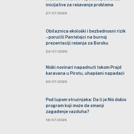
inicijative za rešavanje problema
27/07/2026
Obilaznica ekološki i bezbednosni rizik
– poručili Pantelejci na burnoj
prezentaciji rešenja za Borsku
24/07/2026
Niški novinari napadnuti tokom Prajd
karavana u Pirotu, uhapšeni napadači
20/07/2026
Pod lupom stručnjaka: Da li je Niš dobio
program koji može da smanji
zagađenje vazduha?
18/07/2026