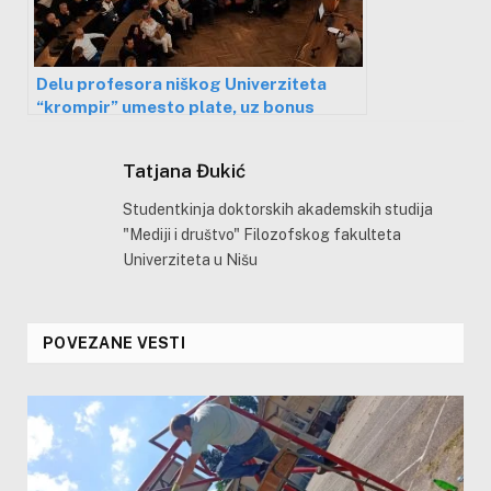
Delu profesora niškog Univerziteta
“krompir” umesto plate, uz bonus
“pretnje policijom”
Tatjana Đukić
Studentkinja doktorskih akademskih studija
"Mediji i društvo" Filozofskog fakulteta
Univerziteta u Nišu
POVEZANE VESTI