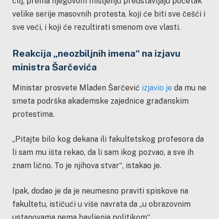
cilj, prema njegovom mišljenju predstavljaju početak
velike serije masovnih protesta, koji će biti sve češći i
sve veći, i koji će rezultirati smenom ove vlasti.
Reakcija „neozbiljnih imena“ na izjavu
ministra Šarčevića
Ministar prosvete Mladen Šarčević
izjavio je
da mu ne
smeta podrška akademske zajednice građanskim
protestima.
„Pitajte bilo kog dekana ili fakultetskog profesora da
li sam mu išta rekao, da li sam ikog pozvao, a sve ih
znam lično. To je njihova stvar“, istakao je.
Ipak, dodao je da je neumesno praviti spiskove na
fakultetu, ističući u više navrata da „u obrazovnim
ustanovama nema bavljenja politikom“.