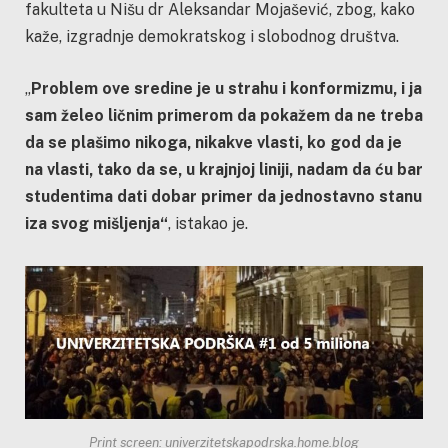
fakulteta u Nišu dr Aleksandar Mojašević, zbog, kako
kaže, izgradnje demokratskog i slobodnog društva.
„
Problem
ove sredine je u strahu i konformizmu, i ja
sam
želeo
li
č
nim primerom da
pokažem
da ne treba
da se
plašimo
nikoga, nikakve vlasti, ko god da je
na vlasti, tako da
se
, u krajnjoj liniji, nadam da
ć
u bar
studentima dati dobar primer da jednostavno stanu
iza svog mi
šljenja“
, istakao je.
Print screen: univerzitetskapodrska.home.blog