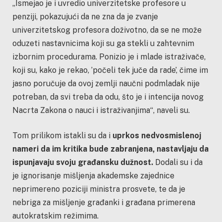
„Ismejao je i uvredio univerzitetske profesore u
penziji, pokazujući da ne zna da je zvanje
univerzitetskog profesora doživotno, da se ne može
oduzeti nastavnicima koji su ga stekli u zahtevnim
izbornim procedurama. Ponizio je i mlade istraživače,
koji su, kako je rekao, ’počeli tek juče da rade’, čime im
jasno poručuje da ovoj zemlji naučni podmladak nije
potreban, da svi treba da odu, što je i intencija novog
Nacrta Zakona o nauci i istraživanjima“, naveli su.
Tom prilikom istakli su da i
uprkos nedvosmislenoj
nameri da im kritika bude zabranjena, nastavljaju da
ispunjavaju svoju građansku dužnost.
Dodali su i da
je ignorisanje mišljenja akademske zajednice
neprimereno poziciji ministra prosvete, te da je
nebriga za mišljenje građanki i građana primerena
autokratskim režimima.