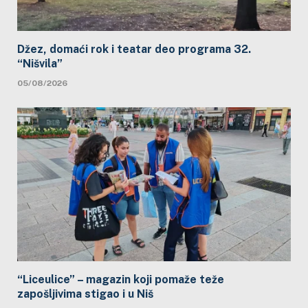
Džez, domaći rok i teatar deo programa 32.
“Nišvila”
05/08/2026
“Liceulice” – magazin koji pomaže teže
zapošljivima stigao i u Niš