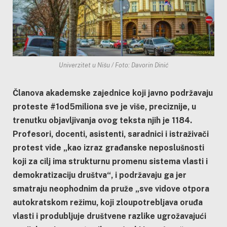
Univerzitet u Nišu / Foto: Davorin Dinić
Članova akademske zajednice koji javno podržavaju
proteste #1od5miliona sve je više, preciznije, u
trenutku objavljivanja ovog teksta njih je 1184.
Profesori, docenti, asistenti, saradnici i istraživači
protest vide „kao izraz građanske neposlušnosti
koji za cilj ima strukturnu promenu sistema vlasti i
demokratizaciju društva“, i podržavaju ga jer
smatraju neophodnim da pruže „sve vidove otpora
autokratskom režimu, koji zloupotrebljava oruđa
vlasti i produbljuje društvene razlike ugrožavajući