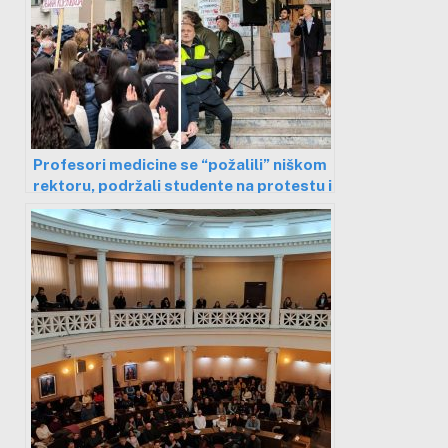
Profesori medicine se “požalili” niškom
rektoru, podržali studente na protestu i
poručili da ne žele protivzakonito da
drže nastavu