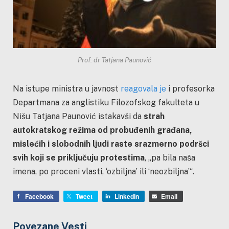
Prof. dr Tatjana Paunović
Na istupe ministra u javnost
reagovala je
i profesorka
Departmana za anglistiku Filozofskog fakulteta u
Nišu Tatjana Paunović istakavši da
strah
autokratskog režima od probuđenih građana,
mislećih i slobodnih ljudi raste srazmerno podršci
svih koji se priključuju protestima
, „pa bila naša
imena, po proceni vlasti, ‘ozbiljna’ ili ‘neozbiljna’“.
Facebook
Tweet
LinkedIn
Email
Povezane Vesti