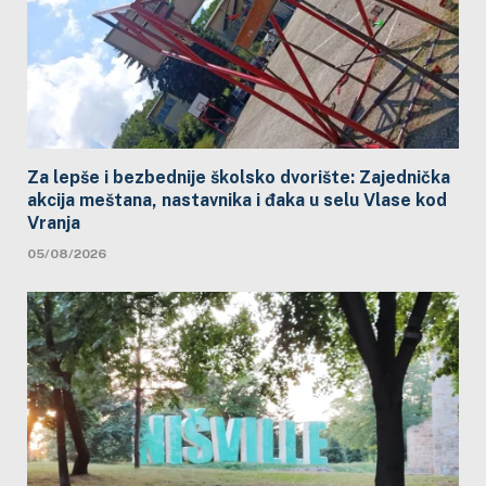
Za lepše i bezbednije školsko dvorište: Zajednička
akcija meštana, nastavnika i đaka u selu Vlase kod
Vranja
05/08/2026