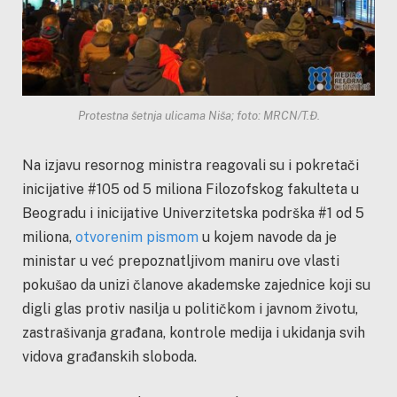
Protestna šetnja ulicama Niša; foto: MRCN/T.Đ.
Na izjavu resornog ministra reagovali su i pokretači
inicijative #105 od 5 miliona Filozofskog fakulteta u
Beogradu i inicijative Univerzitetska podrška #1 od 5
miliona,
otvorenim pismom
u kojem navode da je
ministar u već prepoznatljivom maniru ove vlasti
pokušao da unizi članove akademske zajednice koji su
digli glas protiv nasilja u političkom i javnom životu,
zastrašivanja građana, kontrole medija i ukidanja svih
vidova građanskih sloboda.