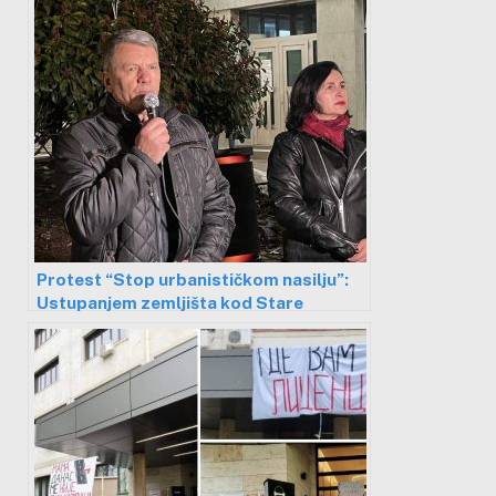
Protest “Stop urbanističkom nasilju”:
Ustupanjem zemljišta kod Stare
ciglane, omogućeno investitorima da
zarade 70 miliona evra na štetu Nišlija