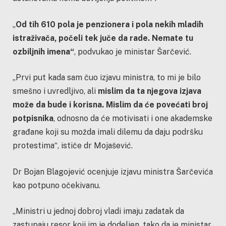
„
Od tih 610 pola je
penzionera i pola nekih mladih
istraživača, počeli tek juče da rade. Nemate tu
ozbiljnih imena
“
, podvukao je ministar Šarčević.
„Prvi put kada sam čuo izjavu ministra, to mi je bilo
smešno i uvredljivo, ali
mislim da ta njegova izjava
može da bude i korisna. Mislim da će povećati broj
potpisnika
, odnosno da će motivisati i one akademske
građane koji su možda imali dilemu da daju podršku
protestima“, ističe dr Mojašević.
Dr Bojan Blagojević ocenjuje izjavu ministra Šarčevića
kao potpuno očekivanu.
„Ministri u jednoj dobroj vladi imaju zadatak da
zastupaju resor koji im je dodeljen, tako da je ministar