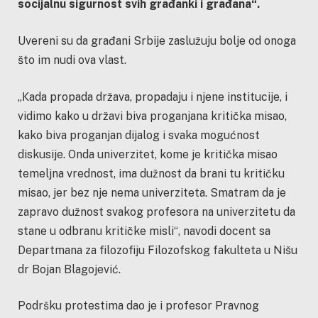
socijalnu sigurnost svih građanki i građana“.
Uvereni su da građani Srbije zaslužuju bolje od onoga
što im nudi ova vlast.
„Кada propada država, propadaju i njene institucije, i
vidimo kako u državi biva proganjana kritička misao,
kako biva proganjan dijalog i svaka mogućnost
diskusije. Onda univerzitet, kome je kritička misao
temeljna vrednost, ima dužnost da brani tu kritičku
misao, jer bez nje nema univerziteta. Smatram da je
zapravo dužnost svakog profesora na univerzitetu da
stane u odbranu kritičke misli“, navodi docent sa
Departmana za filozofiju Filozofskog fakulteta u Nišu
dr Bojan Blagojević.
Podršku protestima dao je i profesor Pravnog