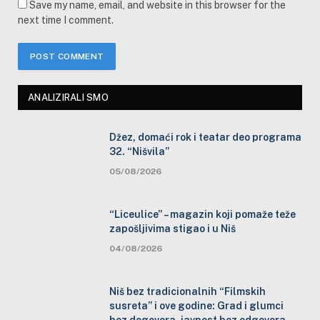
Save my name, email, and website in this browser for the
next time I comment.
ANALIZIRALI SMO
Džez, domaći rok i teatar deo programa
32. “Nišvila”
05/08/2026
“Liceulice” – magazin koji pomaže teže
zapošljivima stigao i u Niš
04/08/2026
Niš bez tradicionalnih “Filmskih
susreta” i ove godine: Grad i glumci
bez dogovora, javnost bez odgovora