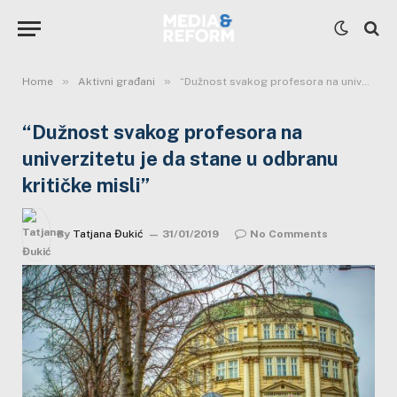
»
»
Home
Aktivni građani
“Dužnost svakog profesora na univerzitetu je da stane u odbranu kritičke misli”
“Dužnost svakog profesora na
univerzitetu je da stane u odbranu
kritičke misli”
By
Tatjana Đukić
31/01/2019
No Comments