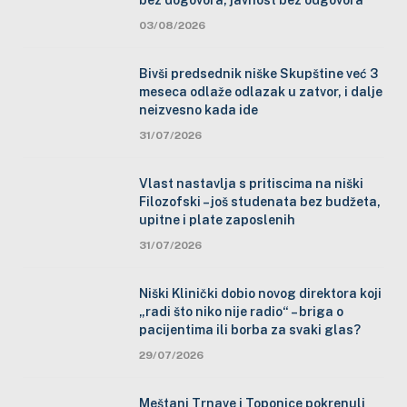
03/08/2026
Bivši predsednik niške Skupštine već 3
meseca odlaže odlazak u zatvor, i dalje
neizvesno kada ide
31/07/2026
Vlast nastavlja s pritiscima na niški
Filozofski – još studenata bez budžeta,
upitne i plate zaposlenih
31/07/2026
Niški Klinički dobio novog direktora koji
„radi što niko nije radio“ – briga o
pacijentima ili borba za svaki glas?
29/07/2026
Meštani Trnave i Toponice pokrenuli