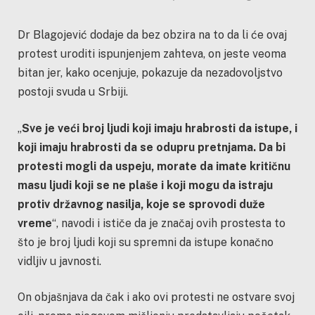
Dr Blagojević dodaje da bez obzira na to da li će ovaj
protest uroditi ispunjenjem zahteva, on jeste veoma
bitan jer, kako ocenjuje, pokazuje da nezadovoljstvo
postoji svuda u Srbiji.
„
Sve je veći broj ljudi koji imaju hrabrosti da istupe, i
koji imaju hrabrosti da se odupru pretnjama.
Da bi
protesti mogli da uspeju, morate da imate kritičnu
masu ljudi koji se ne plaše i koji mogu da istraju
protiv državnog nasilja, koje se sprovodi duže
vreme
“, navodi i ističe da je značaj ovih prostesta to
što je broj ljudi koji su spremni da istupe konačno
vidljiv u javnosti.
On objašnjava da čak i ako ovi protesti ne ostvare svoj