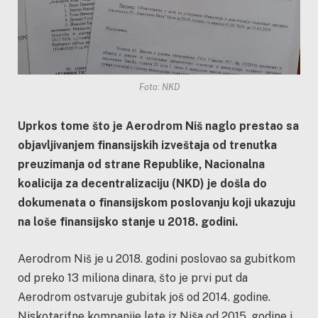
Foto: NKD
Uprkos tome što je Aerodrom Niš naglo prestao sa
objavljivanjem finansijskih izveštaja od trenutka
preuzimanja od strane Republike, Nacionalna
koalicija za decentralizaciju (NKD) je došla do
dokumenata o finansijskom poslovanju koji ukazuju
na loše finansijsko stanje u 2018. godini.
Aerodrom Niš je u 2018. godini poslovao sa gubitkom
od preko 13 miliona dinara, što je prvi put da
Aerodrom ostvaruje gubitak još od 2014. godine.
Niskotarifne kompanije lete iz Niša od 2015. godine i