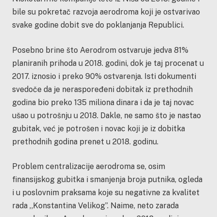
bile su pokretač razvoja aerodroma koji je ostvarivao
svake godine dobit sve do poklanjanja Republici.
Posebno brine što Aerodrom ostvaruje jedva 81%
planiranih prihoda u 2018. godini, dok je taj procenat u
2017. iznosio i preko 90% ostvarenja. Isti dokumenti
svedoče da je neraspoređeni dobitak iz prethodnih
godina bio preko 135 miliona dinara i da je taj novac
ušao u potrošnju u 2018. Dakle, ne samo što je nastao
gubitak, već je potrošen i novac koji je iz dobitka
prethodnih godina prenet u 2018. godinu.
Problem centralizacije aerodroma se, osim
finansijskog gubitka i smanjenja broja putnika, ogleda
i u poslovnim praksama koje su negativne za kvalitet
rada ,,Konstantina Velikog”. Naime, neto zarada