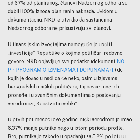
od 87% od planiranog, članovi Nadzornog odbora su
dobili 100% iznosa planiranih naknada. Uvidom u
dokumentaciju, NKD je utvrdio da sastancima
Nadzornog odbora ne prisustvuju svi članovi.
U finansijskim izveštajima nemoguće je uočiti
„investicije“ Republike o kojima političari redovno
govore. NKD objavljuje sve podatke (dokument
NO
PP PROGRAM O IZMENAMA I DOPUNAMA (1)
) do
kojih je došao u nadi da će neko, osim u izjavama
beogradskih i niških političara, taj novac moći da
pronađe i u zvaničnim dokumentima o poslovanju
aerodroma ,,Konstantin veliki’’.
U prvih pet meseci ove godine, niški aerodrom je imao
6,37% manje putnika nego u istom periodu prošle.
Broj putnika je takođe u opadanju za 5,2% po letu u