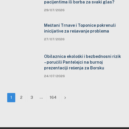
pacijentima ili borba za svaki glas?
29/07/2026
Meštani Trnave i Toponice pokrenuli
inicijative za rešavanje problema
27/07/2026
Obilaznica ekološki i bezbednosni rizik
– poručili Pantelejci na burnoj
prezentaciji rešenja za Borsku
24/07/2026
…
Next
1
2
3
164