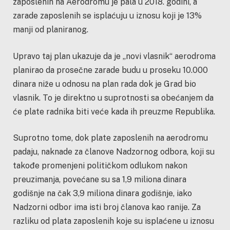
zaposlenih na Aerodromu je pala u 2018. godini, a
zarade zaposlenih se isplaćuju u iznosu koji je 13%
manji od planiranog.
Upravo taj plan ukazuje da je „novi vlasnik“ aerodroma
planirao da prosečne zarade budu u proseku 10.000
dinara niže u odnosu na plan rada dok je Grad bio
vlasnik. To je direktno u suprotnosti sa obećanjem da
će plate radnika biti veće kada ih preuzme Republika.
Suprotno tome, dok plate zaposlenih na aerodromu
padaju, naknade za članove Nadzornog odbora, koji su
takođe promenjeni političkom odlukom nakon
preuzimanja, povećane su sa 1,9 miliona dinara
godišnje na čak 3,9 miliona dinara godišnje, iako
Nadzorni odbor ima isti broj članova kao ranije. Za
razliku od plata zaposlenih koje su isplaćene u iznosu