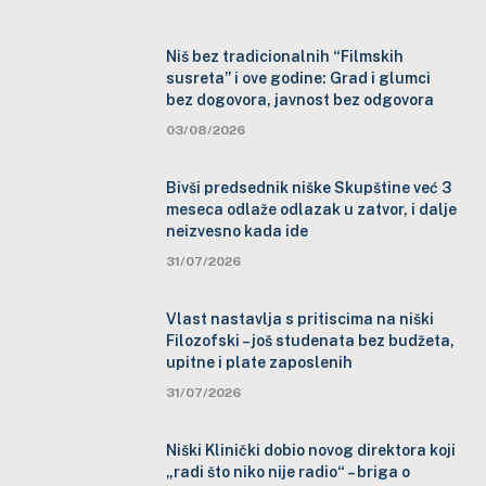
Niš bez tradicionalnih “Filmskih
susreta” i ove godine: Grad i glumci
bez dogovora, javnost bez odgovora
03/08/2026
Bivši predsednik niške Skupštine već 3
meseca odlaže odlazak u zatvor, i dalje
neizvesno kada ide
31/07/2026
Vlast nastavlja s pritiscima na niški
Filozofski – još studenata bez budžeta,
upitne i plate zaposlenih
31/07/2026
Niški Klinički dobio novog direktora koji
„radi što niko nije radio“ – briga o