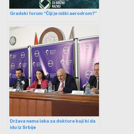
Gradski forum “Čiji je niški aerodrom?”
Država nema leka za doktore koji bi da
idu iz Srbije