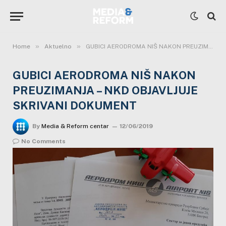
»
»
Home
Aktuelno
GUBICI AERODROMA NIŠ NAKON PREUZIMANJA – NKD OBJAVLJUJE SKRIVANI DOKUMENT
GUBICI AERODROMA NIŠ NAKON
PREUZIMANJA – NKD OBJAVLJUJE
SKRIVANI DOKUMENT
By
Media & Reform centar
12/06/2019
No Comments