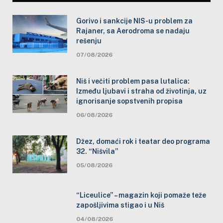
Gorivo i sankcije NIS-u problem za
Rajaner, sa Aerodroma se nadaju
rešenju
07/08/2026
Niš i večiti problem pasa lutalica:
Između ljubavi i straha od životinja, uz
ignorisanje sopstvenih propisa
06/08/2026
Džez, domaći rok i teatar deo programa
32. “Nišvila”
05/08/2026
“Liceulice” – magazin koji pomaže teže
zapošljivima stigao i u Niš
04/08/2026