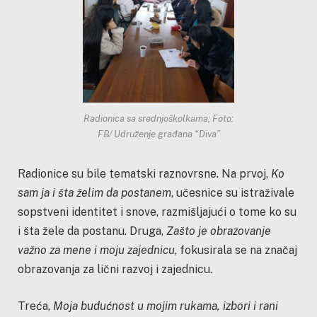
Radionica sa srednjoškolkama; Foto:
FB/ Udruženje građana “Diva”
Radionice su bile tematski raznovrsne. Na prvoj,
Ko
sam ja i šta želim da postanem
, učesnice su istraživale
sopstveni identitet i snove, razmišljajući o tome ko su
i šta žele da postanu. Druga,
Zašto je obrazovanje
važno za mene i moju zajednicu
, fokusirala se na značaj
obrazovanja za lični razvoj i zajednicu.
Treća,
Moja budućnost u mojim rukama, izbori i rani