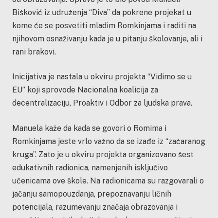
Bišković iz udruženja “Diva” da pokrene projekat u
kome će se posvetiti mladim Romkinjama i raditi na
njihovom osnaživanju kada je u pitanju školovanje, ali i
rani brakovi.
Inicijativa je nastala u okviru projekta “Vidimo se u
EU” koji sprovode Nacionalna koalicija za
decentralizaciju, Proaktiv i Odbor za ljudska prava.
Manuela kaže da kada se govori o Romima i
Romkinjama jeste vrlo važno da se izađe iz “začaranog
kruga”. Zato je u okviru projekta organizovano šest
edukativnih radionica, namenjenih isključivo
učenicama ove škole. Na radionicama su razgovarali o
jačanju samopouzdanja, prepoznavanju ličnih
potencijala, razumevanju značaja obrazovanja i