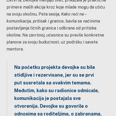
Četvrta,
Devojke menjaju svet
, prikazala je praktične
primere malih akcija kroz koje mlade mogu da utiču
na svoju okolinu. Peta sesija,
Kako reći ne –
komunikacija, pritisak i granice
, bavila se načinima
postavljanja ličnih granica i odbrane od pritiska
okoline. Na završnoj, učesnice su pravile konkretne
planove za svoju budućnost, uz podršku i savete
mentora.
Na početku projekta devojke su bile
stidljive i rezervisane, jer su se prvi
put susretale sa ovakvim temama.
Međutim, kako su radionice odmicale,
komunikacija je postajala sve
otvorenija. Devojke su govorile o
odnosima sa roditeljima, o zabranama,