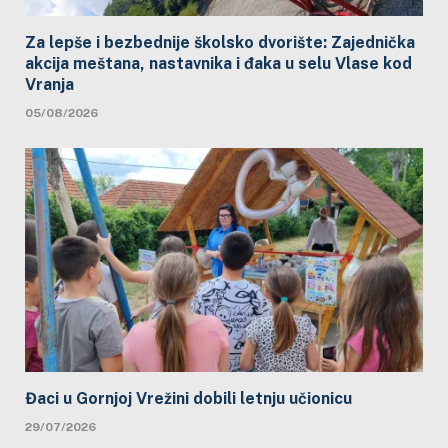
Za lepše i bezbednije školsko dvorište: Zajednička
akcija meštana, nastavnika i đaka u selu Vlase kod
Vranja
05/08/2026
Đaci u Gornjoj Vrežini dobili letnju učionicu
29/07/2026