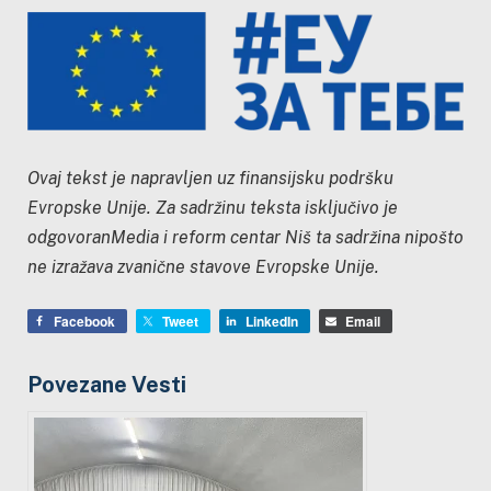
Ovaj tekst je napravljen uz finansijsku podršku
Evropske Unij
e. Za sadržinu teksta isključivo je
odgovoranMedia i reform centar Niš ta sadržina nipošto
ne izražava zvanične stavove Evropske Unije.
Facebook
Tweet
LinkedIn
Email
Povezane Vesti