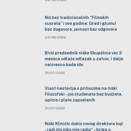
Niš bez tradicionalnih “Filmskih
susreta” i ove godine: Grad i glumci
bez dogovora, javnost bez odgovora
03/08/2026
Bivši predsednik niške Skupštine već 3
meseca odlaže odlazak u zatvor, i dalje
neizvesno kada ide
31/07/2026
Vlast nastavlja s pritiscima na niški
Filozofski – još studenata bez budžeta,
upitne i plate zaposlenih
31/07/2026
Niški Klinički dobio novog direktora koji
„radi što niko nije radio“ – briga o