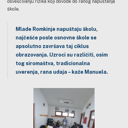
osvešćivanju rizika koji dovode do ranog napuštanja
škole.
Mlade Romkinje napuštaju školu,
najčešće posle osnovne škole se
apsolutno završava taj ciklus
obrazovanja. Uzroci su različiti, osim
tog siromaštva, tradicionalna
uverenja, rana udaja – kaže Manuela.