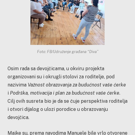
Foto: FB/Udruženje građana “Diva”
Osim rada sa devojčicama, u okviru projekta
organizovani su i okrugli stolovi za roditelje, pod
nazivima
Važnost obrazovanja za budućnost vaše ćerke
i
Podrška, motivacija i plan za budućnost vaše ćerke
.
Cilj ovih susreta bio je da se čuje perspektiva roditelja
i otvori dijalog o ulozi porodice u obrazovanju
devojčica.
Majke su, prema navodima Manuele bile vrlo otvorene