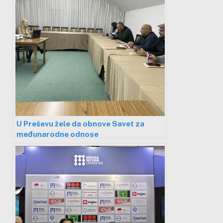
U Preševu žele da obnove Savet za
međunarodne odnose