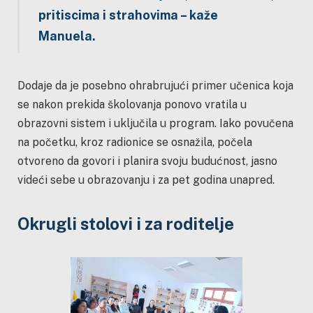
pritiscima i strahovima – kaže
Manuela.
Dodaje da je posebno ohrabrujući primer učenica koja
se nakon prekida školovanja ponovo vratila u
obrazovni sistem i uključila u program. Iako povučena
na početku, kroz radionice se osnažila, počela
otvoreno da govori i planira svoju budućnost, jasno
videći sebe u obrazovanju i za pet godina unapred.
Okrugli stolovi i za roditelje