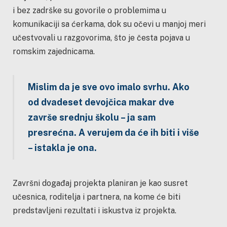
i bez zadrške su govorile o problemima u
komunikaciji sa ćerkama, dok su očevi u manjoj meri
učestvovali u razgovorima, što je česta pojava u
romskim zajednicama.
Mislim da je sve ovo imalo svrhu. Ako
od dvadeset devojčica makar dve
završe srednju školu – ja sam
presrećna. A verujem da će ih biti i više
– istakla je ona.
Završni događaj projekta planiran je kao susret
učesnica, roditelja i partnera, na kome će biti
predstavljeni rezultati i iskustva iz projekta.