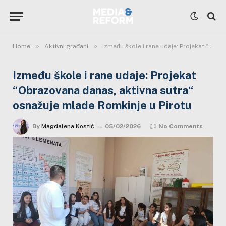
»
»
Home
Aktivni građani
Između škole i rane udaje: Projekat “Obrazovana danas, aktivna sutra“ osnažuje mlade Romkinje u Pirotu
Između škole i rane udaje: Projekat
“Obrazovana danas, aktivna sutra“
osnažuje mlade Romkinje u Pirotu
By
Magdalena Kostić
05/02/2026
No Comments