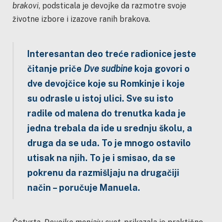
brakovi
, podsticala je devojke da razmotre svoje
životne izbore i izazove ranih brakova.
Interesantan deo treće radionice jeste
čitanje priče
Dve sudbine
koja govori o
dve devojčice koje su Romkinje i koje
su odrasle u istoj ulici. Sve su isto
radile od malena do trenutka kada je
jedna trebala da ide u srednju školu, a
druga da se uda. To je mnogo ostavilo
utisak na njih. To je i smisao, da se
pokrenu da razmišljaju na drugačiji
način – poručuje Manuela.