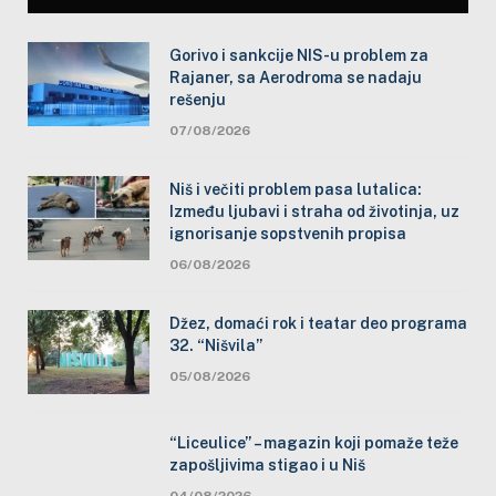
Gorivo i sankcije NIS-u problem za
Rajaner, sa Aerodroma se nadaju
rešenju
07/08/2026
Niš i večiti problem pasa lutalica:
Između ljubavi i straha od životinja, uz
ignorisanje sopstvenih propisa
06/08/2026
Džez, domaći rok i teatar deo programa
32. “Nišvila”
05/08/2026
“Liceulice” – magazin koji pomaže teže
zapošljivima stigao i u Niš
04/08/2026