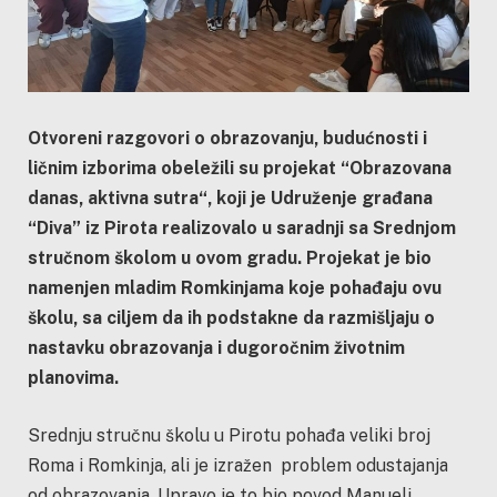
Otvoreni razgovori o obrazovanju, budućnosti i
ličnim izborima obeležili su projekat “Obrazovana
danas, aktivna sutra“, koji je Udruženje građana
“Diva” iz Pirota realizovalo u saradnji sa Srednjom
stručnom školom u ovom gradu. Projekat je bio
namenjen mladim Romkinjama koje pohađaju ovu
školu, sa ciljem da ih podstakne da razmišljaju o
nastavku obrazovanja i dugoročnim životnim
planovima.
Srednju stručnu školu u Pirotu pohađa veliki broj
Roma i Romkinja, ali je izražen problem odustajanja
od obrazovanja. Upravo je to bio povod Manueli