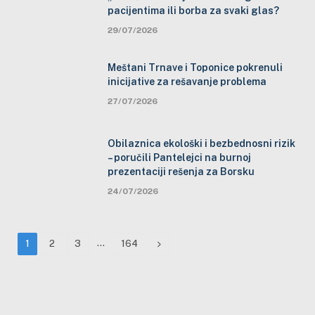
pacijentima ili borba za svaki glas?
29/07/2026
Meštani Trnave i Toponice pokrenuli
inicijative za rešavanje problema
27/07/2026
Obilaznica ekološki i bezbednosni rizik
– poručili Pantelejci na burnoj
prezentaciji rešenja za Borsku
24/07/2026
…
Next
1
2
3
164