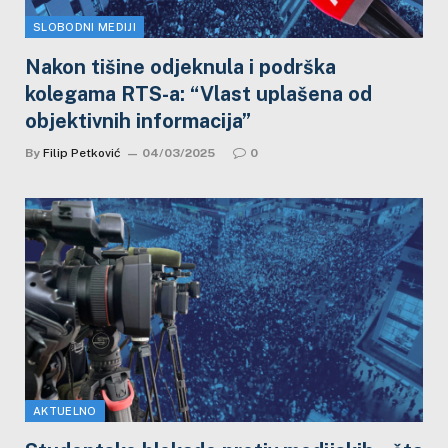
SLOBODNI MEDIJI
Nakon tišine odjeknula i podrška
kolegama RTS-a: “Vlast uplašena od
objektivnih informacija”
By
Filip Petković
04/03/2025
0
AKTUELNO