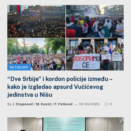
AKTUELNO
“Dve Srbije” i kordon policije između –
kako je izgledao apsurd Vučićevog
jedinstva u Nišu
By
J. Stojanović / M. Kostić / F. Petković
18/05/2025
0