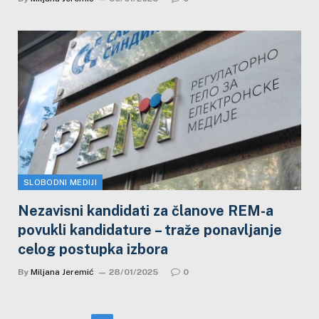
SLOBODNI MEDIJI
Nezavisni kandidati za članove REM-a
povukli kandidature – traže ponavljanje
celog postupka izbora
By
Miljana Jeremić
28/01/2025
0