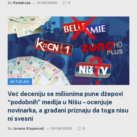
By
Redakcija
11/06/2025
0
AKTUELNO
Već deceniju se milionima pune džepovi
“podobnih” medija u Nišu – ocenjuje
novinarka, a građani priznaju da toga nisu
ni svesni
By
Jovana Stojanović
10/06/2025
0