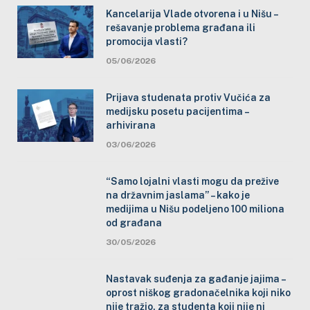
Kancelarija Vlade otvorena i u Nišu –
rešavanje problema građana ili
promocija vlasti?
05/06/2026
Prijava studenata protiv Vučića za
medijsku posetu pacijentima –
arhivirana
03/06/2026
“Samo lojalni vlasti mogu da prežive
na državnim jaslama” – kako je
medijima u Nišu podeljeno 100 miliona
od građana
30/05/2026
Nastavak suđenja za gađanje jajima –
oprost niškog gradonačelnika koji niko
nije tražio, za studenta koji nije ni