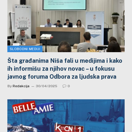
SLOBODNI MEDIJI
Šta građanima Niša fali u medijima i kako
ih informišu za njihov novac – u fokusu
javnog foruma Odbora za ljudska prava
By
Redakcija
30/04/2025
0