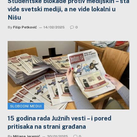
Studentske blokade protiv medijskih – šta
vide svetski mediji, a ne vide lokalni u
Nišu
By
Filip Petković
14/02/2025
0
SLOBODNI MEDIJI
15 godina rada Južnih vesti – i pored
pritisaka na strani građana
By
Miljana Jeremić
30/01/2025
0