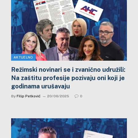
AKTUELNO
Režimski novinari se i zvanično udružili:
Na zaštitu profesije pozivaju oni koji je
godinama urušavaju
By
Filip Petković
20/06/2025
0