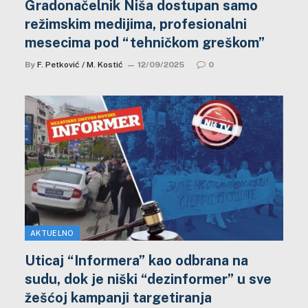
Gradonačelnik Niša dostupan samo
režimskim medijima, profesionalni
mesecima pod “tehničkom greškom”
By
F. Petković / M. Kostić
12/09/2025
0
AKTUELNO
Uticaj “Informera” kao odbrana na
sudu, dok je niški “dezinformer” u sve
žešćoj kampanji targetiranja