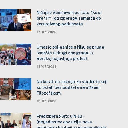
Nišlije o Vučićevom portalu “Ko si
bre ti?” – od izbornog zamajca do
koruptivnog poduhvata
17/07/2026
Umesto obilaznice u Nišu se pruga
izmešta u drugi deo grada, u
Borskoj najavljuju protest
14/07/2026
Na korak do rešenja za studente koji
su ostali bez budžeta na niškom
Filozofskom
13/07/2026
Predizborno leto u Nišu –
(ne)jedinstvo opozicije, nova
manjinska koalicija i gradonačelnik