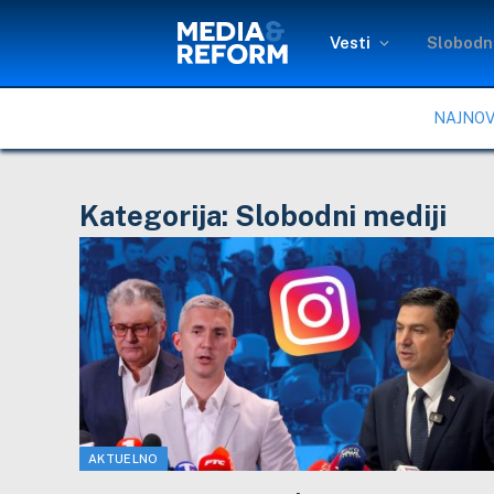
Vesti
Slobodni
NAJNOV
Kategorija:
Slobodni mediji
AKTUELNO