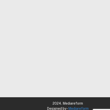
2024. Mediareform
Designed by -
Mediareform