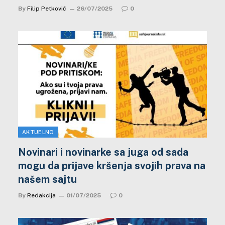
By
Filip Petković
26/07/2025
0
AKTUELNO
Novinari i novinarke sa juga od sada
mogu da prijave kršenja svojih prava na
našem sajtu
By
Redakcija
01/07/2025
0