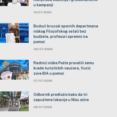
u kampanji
10/07/2026
Budući brucoši spornih departmana
niškog Filozofskog ostali bez
budžeta, profesori spremni na
pomoć
08/07/2026
Radnici niške Pošte provalili šemu
krađe turističkih vaučera, Vučić
zove BIA u pomoć
07/07/2026
Odbornik predložio kako da tri
zapuštene lokacije u Nišu ožive
02/07/2026