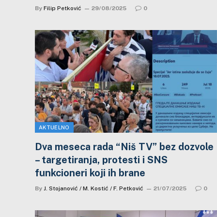
By
Filip Petković
29/08/2025
0
AKTUELNO
Dva meseca rada “Niš TV” bez dozvole
– targetiranja, protesti i SNS
funkcioneri koji ih brane
By
J. Stojanović / M. Kostić / F. Petković
21/07/2025
0