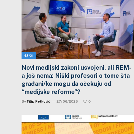
43/21
Novi medijski zakoni usvojeni, ali REM-
a još nema: Niški profesori o tome šta
građani/ke mogu da očekuju od
“medijske reforme”?
By
Filip Petković
27/06/2025
0