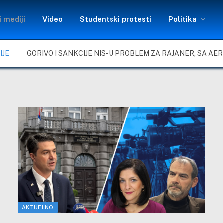
 mediji
Video
Studentski protesti
Politika
IJE
AKTUELNO