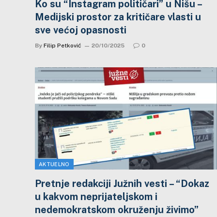
Ko su “Instagram političari” u Nišu –
Medijski prostor za kritičare vlasti u
sve većoj opasnosti
By
Filip Petković
20/10/2025
0
AKTUELNO
Pretnje redakciji Južnih vesti – “Dokaz
u kakvom neprijateljskom i
nedemokratskom okruženju živimo”