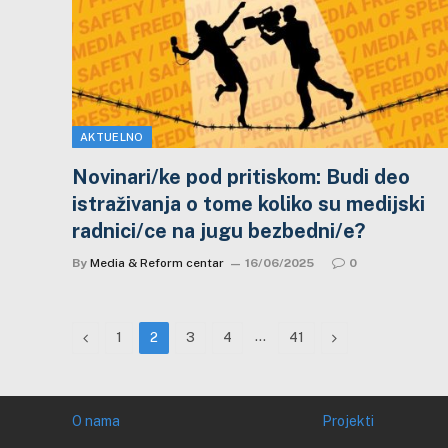
AKTUELNO
Novinari/ke pod pritiskom: Budi deo
istraživanja o tome koliko su medijski
radnici/ce na jugu bezbedni/e?
By
Media & Reform centar
16/06/2025
0
Previous
…
Next
1
2
3
4
41
O nama
Projekti