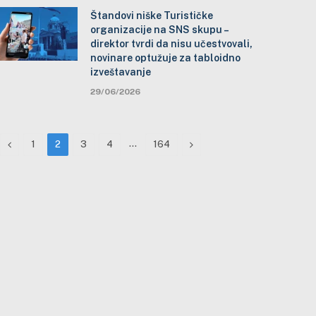
Štandovi niške Turističke
organizacije na SNS skupu –
direktor tvrdi da nisu učestvovali,
novinare optužuje za tabloidno
izveštavanje
29/06/2026
Previous
…
Next
1
2
3
4
164