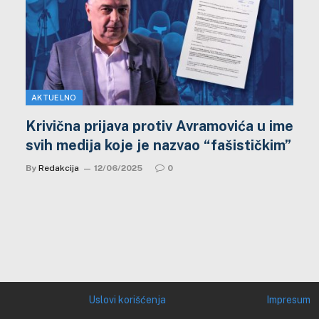
AKTUELNO
Krivična prijava protiv Avramovića u ime
svih medija koje je nazvao “fašističkim”
By
Redakcija
12/06/2025
0
Uslovi korišćenja
Impresum