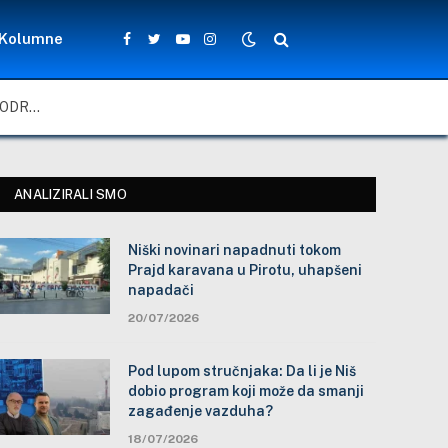
Kolumne
Facebook
Twitter
YouTube
Instagram
GORIVO I SANKCIJE NIS-U PROBLEM ZA RAJANER, SA AERODROMA SE NADAJU REŠENJU
ANALIZIRALI SMO
Niški novinari napadnuti tokom
Prajd karavana u Pirotu, uhapšeni
napadači
20/07/2026
Pod lupom stručnjaka: Da li je Niš
dobio program koji može da smanji
zagađenje vazduha?
18/07/2026