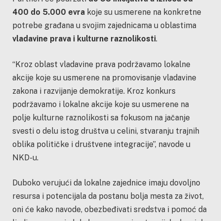
400 do 5.000 evra
koje su usmerene na konkretne
potrebe građana u svojim zajednicama u oblastima
vladavine prava i kulturne raznolikosti
.
“Kroz oblast vladavine prava podržavamo lokalne
akcije koje su usmerene na promovisanje vladavine
zakona i razvijanje demokratije. Kroz konkurs
podržavamo i lokalne akcije koje su usmerene na
polje kulturne raznolikosti sa fokusom na jačanje
svesti o delu istog društva u celini, stvaranju trajnih
oblika političke i društvene integracije”, navode u
NKD-u.
Duboko verujući da lokalne zajednice imaju dovoljno
resursa i potencijala da postanu bolja mesta za život,
oni će kako navode, obezbeđivati sredstva i pomoć da