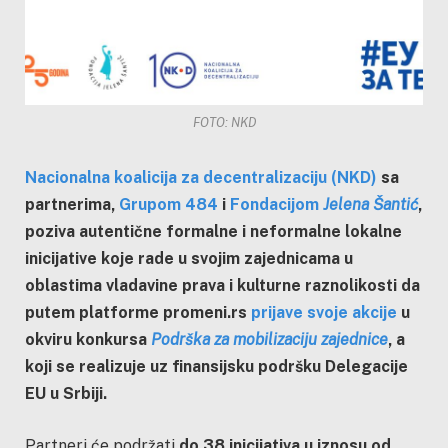
FOTO: NKD
Nacionalna koalicija za decentralizaciju (NKD)
sa
partnerima,
Grupom 484
i
Fondacijom
Jelena Šantić
,
poziva autentične formalne i neformalne lokalne
inicijative koje rade u svojim zajednicama u
oblastima vladavine prava i kulturne raznolikosti da
putem platforme promeni.rs
prijave svoje akcije
u
okviru konkursa
Podrška za mobilizaciju zajednice
, a
koji se realizuje uz finansijsku podršku Delegacije
EU u Srbiji.
Partneri će podržati
do 38 inicijativa u iznosu od