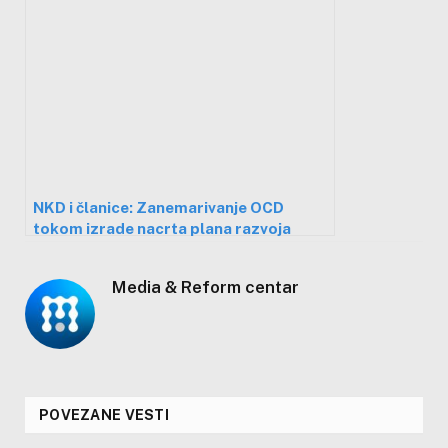
NKD i članice: Zanemarivanje OCD
tokom izrade nacrta plana razvoja
grada Niša 2021-27 je nedopustivo
Media & Reform centar
POVEZANE VESTI