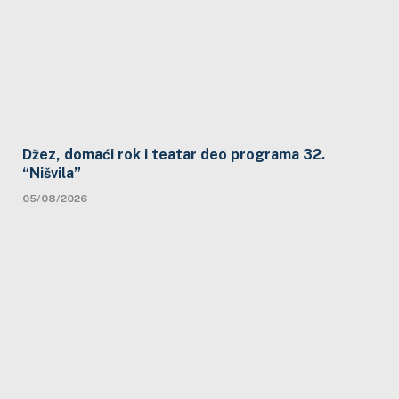
Džez, domaći rok i teatar deo programa 32.
“Nišvila”
05/08/2026