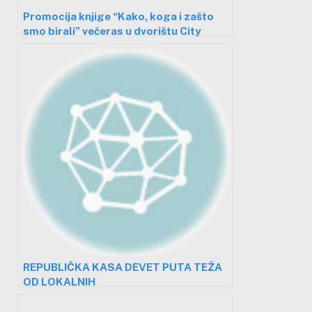
Promocija knjige “Kako, koga i zašto
smo birali” večeras u dvorištu City
smart kluba
REPUBLIČKA KASA DEVET PUTA TEŽA
OD LOKALNIH