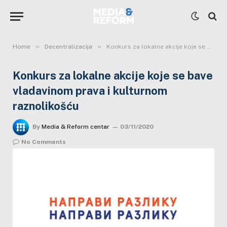
»
»
Home
Decentralizacija
Konkurs za lokalne akcije koje se bave vladavinom prava i kulturnom raznolikošću
Konkurs za lokalne akcije koje se bave
vladavinom prava i kulturnom
raznolikošću
By
Media & Reform centar
03/11/2020
No Comments