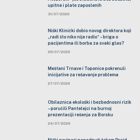
upitne i plate zaposlenih
31/07/2026
Niški Klinički dobio novog direktora koji
„radi što niko nije radio“ – briga o
pacijentima ili borba za svaki glas?
29/07/2026
Meštani Trnave i Toponice pokrenuli
inicijative za rešavanje problema
27/07/2026
Obilaznica ekološki i bezbednosni rizik
– poručili Pantelejci na burnoj
prezentaciji rešenja za Borsku
24/07/2026
Niški novinari napadnuti tokom Prajd