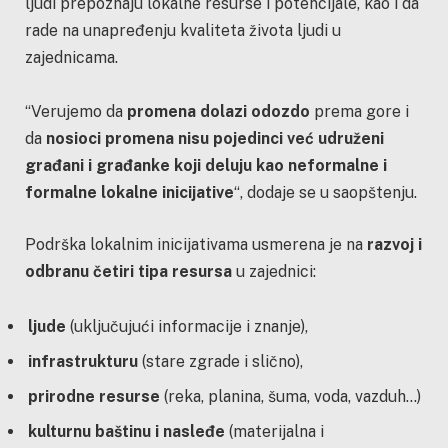
ljudi prepoznaju lokalne resurse i potencijale, kao i da
rade na unapređenju kvaliteta života ljudi u
zajednicama.
“Verujemo da
promena dolazi odozdo
prema gore i
da
nosioci promena nisu pojedinci već udruženi
građani i građanke koji deluju kao neformalne i
formalne lokalne inicijative
“, dodaje se u saopštenju.
Podrška lokalnim inicijativama usmerena je na
razvoj i
odbranu četiri tipa resursa
u zajednici:
ljude
(uključujući informacije i znanje),
infrastrukturu
(stare zgrade i slično),
prirodne resurse
(reka, planina, šuma, voda, vazduh…)
kulturnu baštinu i nasleđe
(materijalna i