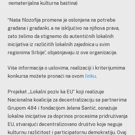
nematerijalna kulturna baština)
“Naša filozofija promene je oslonjena na potrebe
građana i građanki, a ne isključivo na njihova prava,
zato želimo da stignemo do autentičnih lokalnih
inicijativa iz različitih lokalnih zajednica u svim
regionima Srbije”, objašnjavaju iz ove organizacije.
Više informacija o uslovima, realizaciji i kriterijumima
konkursa možete pronaći na ovom
linku
.
Projekat ,,Lokalni poziv ka EU’’ koji realizuje
Nacionalna koalicija za decentralizaciju sa partnerima
Grupom 484 i fondacijom Jelena Šantić, osnažuje
lokalne inicijative za doprinos procesima pridruživanja
EU, stvarajući decentralizovano društvo koje neguje
kulturnu različitost i participatornu demokratiju. Ovaj