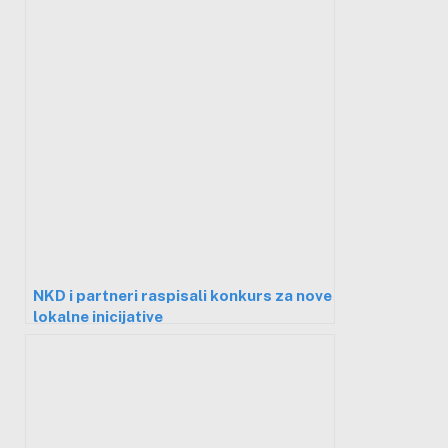
NKD i partneri raspisali konkurs za nove
lokalne inicijative