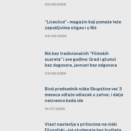
05/08/2026
“Liceulice” – magazin koji pomaže teže
zapošljivima stigao i u Niš
04/08/2026
Niš bez tradicionalnih “Filmskih
susreta” i ove godine: Grad i glumci
bez dogovora, javnost bez odgovora
03/08/2026
Bivši predsednik niške Skupštine već 3
meseca odlaže odlazak u zatvor, i dalje
neizvesno kada ide
31/07/2026
Vlast nastavlja s pritiscima na niški
Filozofski – još studenata bez budžeta,