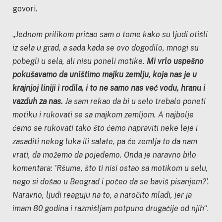
govori.
„
Jednom prilikom pričao sam o tome kako su ljudi otišli
iz sela u grad, a sada kada se ovo dogodilo, mnogi su
pobegli u sela, ali nisu poneli motike.
Mi vrlo uspešno
pokušavamo da uništimo majku zemlju, koja nas je u
krajnjoj liniji i rodila, i to ne samo nas već vodu, hranu i
vazduh za nas.
Ja sam rekao da bi u selo trebalo poneti
motiku i rukovati se sa majkom zemljom. A najbolje
ćemo se rukovati tako što ćemo napraviti neke leje i
zasaditi nekog luka ili salate, pa će zemlja to da nam
vrati, da možemo da pojedemo. Onda je naravno bilo
komentara: ’Ršume, što ti nisi ostao sa motikom u selu,
nego si došao u Beograd i počeo da se baviš pisanjem?’.
Naravno, ljudi reaguju na to, a naročito mladi, jer ja
imam 80 godina i razmišljam potpuno drugačije od njih
“.