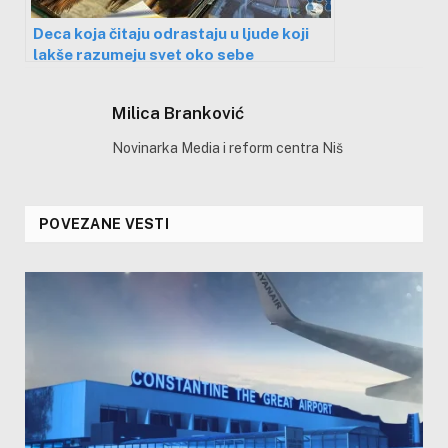
Deca koja čitaju odrastaju u ljude koji
lakše razumeju svet oko sebe
Milica Branković
Novinarka Media i reform centra Niš
POVEZANE VESTI