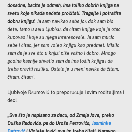
dosadna, bacite je odmah, ima toliko dobrih knjiga na
svetu koje nikada nećete pročitati. Tragajte i potražite
dobru knjigu’.
Ja sam navikao sebe još dok sam bio
dete, tamo u selu Ljubišu, da čitam knjige koje je otac
kupovao i koje su njega interesovale. Ja sam mučio
sebe i čitao, jer sam voleo knjigu kao predmet. Mislio
sam da je sve što u knjizi piše važno i dobro. Mnogo
godina kasnije shvatio sam da ima loših knjiga i da
treba praviti razliku. Ostala je u meni navika da čitam,
čitam, čitam
“.
Ljubivoje Ršumović to preporučuje i svim roditeljima i
deci.
„
Sve što je napisano za decu, od Zmaja Jove, preko
Duška Radovića, pa do Uroša Petrovića,
Jasminke
Petrović
i Violete Jović, sve im treba čitati. Naravno,