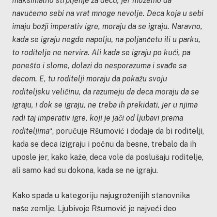
maksimalno strpljenje za decu, jer možemo da
navučemo sebi na vrat mnoge nevolje. Deca koja u sebi
imaju božji imperativ igre, moraju da se igraju. Naravno,
kada se igraju negde napolju, na poljančetu ili u parku,
to roditelje ne nervira. Ali kada se igraju po kući, pa
ponešto i slome, dolazi do nesporazuma i svađe sa
decom. E, tu roditelji moraju da pokažu svoju
roditeljsku veličinu, da razumeju da deca moraju da se
igraju, i dok se igraju, ne treba ih prekidati, jer u njima
radi taj imperativ igre, koji je jači od ljubavi prema
roditeljima
“, poručuje Ršumović i dodaje da bi roditelji,
kada se deca izigraju i počnu da besne, trebalo da ih
uposle jer, kako kaže, deca vole da poslušaju roditelje,
ali samo kad su dokona, kada se ne igraju.
Kako spada u kategoriju najugroženijih stanovnika
naše zemlje, Ljubivoje Ršumović je najveći deo