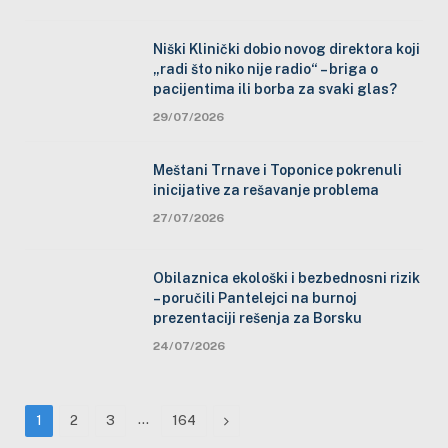
Niški Klinički dobio novog direktora koji
„radi što niko nije radio“ – briga o
pacijentima ili borba za svaki glas?
29/07/2026
Meštani Trnave i Toponice pokrenuli
inicijative za rešavanje problema
27/07/2026
Obilaznica ekološki i bezbednosni rizik
– poručili Pantelejci na burnoj
prezentaciji rešenja za Borsku
24/07/2026
…
Next
1
2
3
164