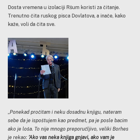
Dosta vremena u izolaciji Ršum koristi za čitanje.
Trenutno čita ruskog pisca Dovlatova, a inače, kako
kaže, voli da čita sve.
„
Ponekad pročitam i neku dosadnu knjigu, nateram
sebe da je ispoštujem kao predmet, pa je posle bacim
ako je loša. To nije mnogo preporučljivo, veliki Borhes
je rekao:
’Ako vas neka knjiga gnjavi, ako vam je