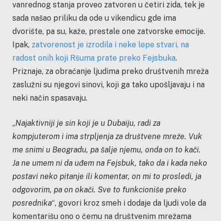
vanrednog stanja proveo zatvoren u četiri zida, tek je
sada našao priliku da ode u vikendicu gde ima
dvorište, pa su, kaže, prestale one zatvorske emocije.
Ipak,
zatvorenost je izrodila i neke lepe stvari, na
radost onih koji Ršuma prate preko Fejsbuka
.
Priznaje, za obraćanje ljudima preko društvenih mreža
zaslužni su njegovi sinovi, koji ga tako upošljavaju i na
neki način spasavaju.
„
Najaktivniji je sin koji je u Dubaiju, radi za
kompjuterom i ima strpljenja za društvene mreže. Vuk
me snimi u Beogradu, pa šalje njemu, onda on to kači.
Ja ne umem ni da uđem na Fejsbuk, tako da i kada neko
postavi neko pitanje ili komentar, on mi to prosledi, ja
odgovorim, pa on okači. Sve to funkcioniše preko
posrednika
“, govori kroz smeh i dodaje da ljudi vole da
komentarišu ono o čemu na društvenim mrežama