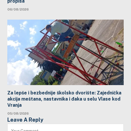
propisa
06/08/2026
Za lepše i bezbednije školsko dvorište: Zajednička
akcija meštana, nastavnika i đaka u selu Vlase kod
Vranja
05/08/2026
Leave A Reply