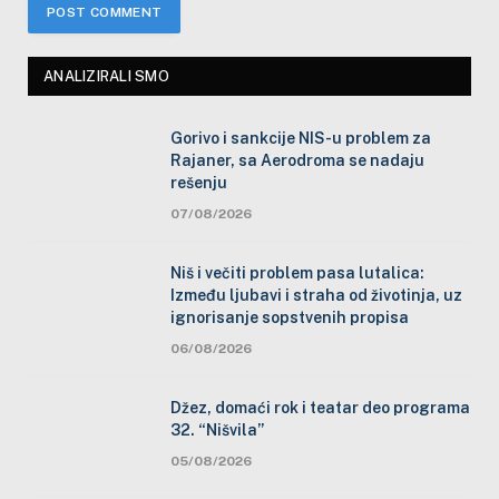
ANALIZIRALI SMO
Gorivo i sankcije NIS-u problem za
Rajaner, sa Aerodroma se nadaju
rešenju
07/08/2026
Niš i večiti problem pasa lutalica:
Između ljubavi i straha od životinja, uz
ignorisanje sopstvenih propisa
06/08/2026
Džez, domaći rok i teatar deo programa
32. “Nišvila”
05/08/2026