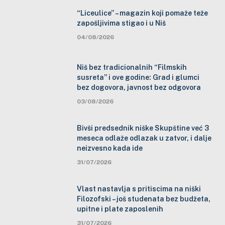
“Liceulice” – magazin koji pomaže teže
zapošljivima stigao i u Niš
04/08/2026
Niš bez tradicionalnih “Filmskih
susreta” i ove godine: Grad i glumci
bez dogovora, javnost bez odgovora
03/08/2026
Bivši predsednik niške Skupštine već 3
meseca odlaže odlazak u zatvor, i dalje
neizvesno kada ide
31/07/2026
Vlast nastavlja s pritiscima na niški
Filozofski – još studenata bez budžeta,
upitne i plate zaposlenih
31/07/2026