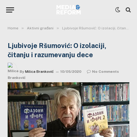
»
»
Home
Aktivni građani
Ljubivoje Ršumović: O izolaciji, čitanju i razumevanju dece
Ljubivoje Ršumović: O izolaciji,
čitanju i razumevanju dece
By
Milica Branković
10/05/2020
No Comments