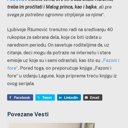
treba im pročitati i Malog princa, kao i bajke
, ali pre
svega je potrebno ogromno strpljenje sa njima
“.
Ljubivoje Ršumović trenutno radi na sređivanju 40
rukopisa za sabrana dela, koja će biti izdata u
narednom periodu. On savetuje roditeljima da, uz
čitanje, deci mogu da potraže na internetu i stare
emisije uz koje su i sami odrastali, kao što su
„Fazoni i
fore“
. Pored toga, on preporučuje knjige „Fazoni i
fore“ u izdanju Lagune, koja priprema treću knjigu iz
ovog serijala.
Facebook
Tweet
LinkedIn
Email
Povezane Vesti