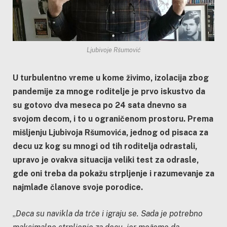
Ljubivoje Ršumović
U turbulentno vreme u kome živimo, izolacija zbog
pandemije za mnoge roditelje je prvo iskustvo da
su gotovo dva meseca po 24 sata dnevno sa
svojom decom, i to u ograničenom prostoru. Prema
mišljenju Ljubivoja Ršumovića, jednog od pisaca za
decu uz kog su mnogi od tih roditelja odrastali,
upravo je ovakva situacija veliki test za odrasle,
gde oni treba da pokažu strpljenje i razumevanje za
najmlađe članove svoje porodice.
„
Deca su navikla da trče i igraju se. Sada je potrebno