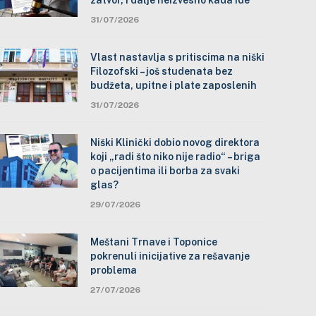
zatvor, i dalje neizvesno kada ide
31/07/2026
Vlast nastavlja s pritiscima na niški
Filozofski – još studenata bez
budžeta, upitne i plate zaposlenih
31/07/2026
Niški Klinički dobio novog direktora
koji „radi što niko nije radio“ – briga
o pacijentima ili borba za svaki
glas?
29/07/2026
Meštani Trnave i Toponice
pokrenuli inicijative za rešavanje
problema
27/07/2026