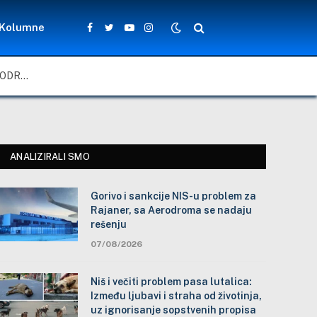
Kolumne
Facebook
Twitter
YouTube
Instagram
GORIVO I SANKCIJE NIS-U PROBLEM ZA RAJANER, SA AERODROMA SE NADAJU REŠENJU
ANALIZIRALI SMO
Gorivo i sankcije NIS-u problem za
Rajaner, sa Aerodroma se nadaju
rešenju
07/08/2026
Niš i večiti problem pasa lutalica:
Između ljubavi i straha od životinja,
uz ignorisanje sopstvenih propisa