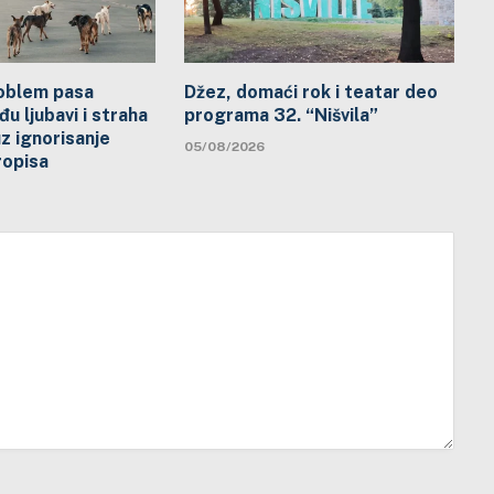
problem pasa
Džez, domaći rok i teatar deo
đu ljubavi i straha
programa 32. “Nišvila”
uz ignorisanje
05/08/2026
ropisa