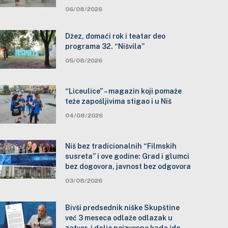
06/08/2026
Džez, domaći rok i teatar deo
programa 32. “Nišvila”
05/08/2026
“Liceulice” – magazin koji pomaže
teže zapošljivima stigao i u Niš
04/08/2026
Niš bez tradicionalnih “Filmskih
susreta” i ove godine: Grad i glumci
bez dogovora, javnost bez odgovora
03/08/2026
Bivši predsednik niške Skupštine
već 3 meseca odlaže odlazak u