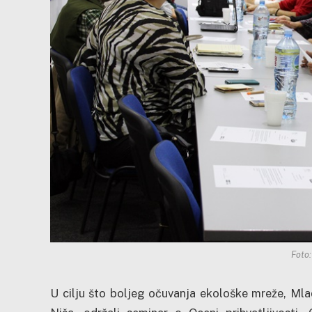
Foto
U cilju što boljeg očuvanja ekološke mreže, Mlad