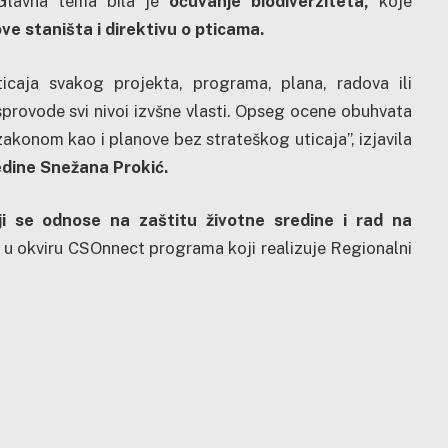
. Glavna tema bila je
očuvanje biodiverziteta,
koje
ove staništa i direktivu o pticama.
icaja svakog projekta, programa, plana, radova ili
provode svi nivoi izvšne vlasti. Opseg ocene obuhvata
akonom kao i planove bez strateškog uticaja”, izjavila
edine
Snežana Prokić.
ji se odnose na zaštitu životne sredine i rad na
n u okviru CSOnnect programa koji realizuje Regionalni