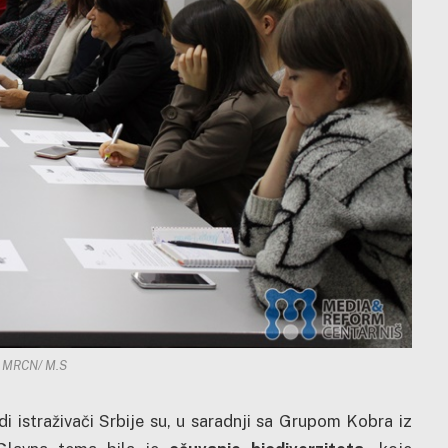
: MRCN/ M.S
i istraživači Srbije su, u saradnji sa Grupom Kobra iz