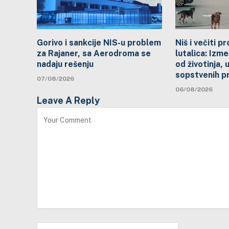
Gorivo i sankcije NIS-u problem
Niš i večiti 
za Rajaner, sa Aerodroma se
lutalica: Izme
nadaju rešenju
od životinja, 
sopstvenih p
07/08/2026
06/08/2026
Leave A Reply