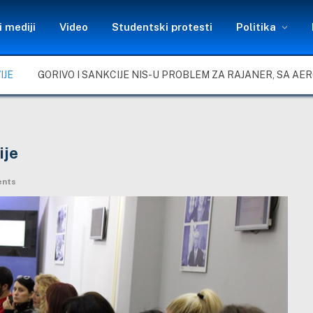
 mediji
Video
Studentski protesti
Politika
IJE
ije
nts