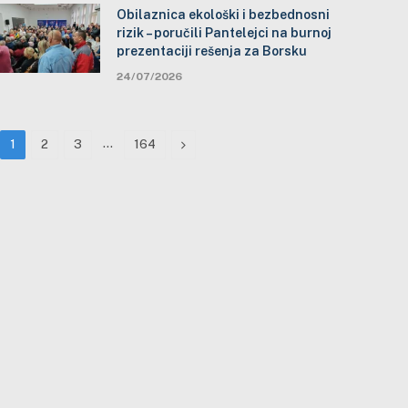
Obilaznica ekološki i bezbednosni
rizik – poručili Pantelejci na burnoj
prezentaciji rešenja za Borsku
24/07/2026
…
Next
1
2
3
164