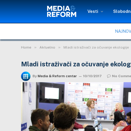
Vesti
Slobodni
NAJNOV
»
»
Home
Aktuelno
Mladi istraživači za očuvanje ekologije
Mladi istraživači za očuvanje ekolog
By
Media & Reform centar
10/10/2017
No Comme