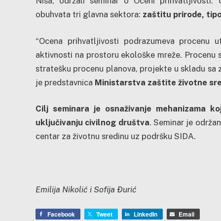
Niša, održali seminar o Oceni prihvatljivosti
obuhvata tri glavna sektora:
zaštitu prirode, tip
“Ocena prihvatljivosti podrazumeva procenu ut
aktivnosti na prostoru ekološke mreže. Procenu s
stratešku procenu planova, projekte u skladu sa z
je predstavnica
Ministarstva zaštite životne sr
Cilj seminara je osnaživanje mehanizama ko
uključivanju civilnog društva
. Seminar je održa
centar za životnu sredinu uz podršku SIDA.
Emilija Nikolić i
Sofija Đurić
Facebook
Tweet
LinkedIn
Email