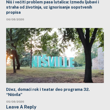
Niš i večiti problem pasa lutalica: Između ljubavi i
straha od životinja, uz ignorisanje sopstvenih
propisa
06/08/2026
Džez, domaći rok i teatar deo programa 32.
“Nišvila”
05/08/2026
Leave A Reply