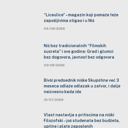
“Liceulice” – magazin koji pomaže teže
zapošljivima stigao i u Niš
04/08/2026
Niš bez tradicionalnih “Filmskih
susreta” i ove godine: Grad i glumci
bez dogovora, javnost bez odgovora
03/08/2026
Bivši predsednik niške Skupštine već 3
meseca odlaže odlazak u zatvor, i dalje
neizvesno kada ide
31/07/2026
Vlast nastavlja s pritiscima na niški
Filozofski – još studenata bez budžeta,
upitne i plate zaposlenih