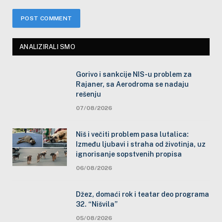
ANALIZIRALI SMO
Gorivo i sankcije NIS-u problem za
Rajaner, sa Aerodroma se nadaju
rešenju
07/08/2026
Niš i večiti problem pasa lutalica:
Između ljubavi i straha od životinja, uz
ignorisanje sopstvenih propisa
06/08/2026
Džez, domaći rok i teatar deo programa
32. “Nišvila”
05/08/2026