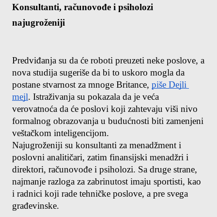
Konsultanti, računovođe i psiholozi 
najugroženiji
Predviđanja su da će roboti preuzeti neke poslove, a 
nova studija sugeriše da bi to uskoro mogla da 
postane stvarnost za mnoge Britance, 
piše Dejli 
mejl
. Istraživanja su pokazala da je veća 
verovatnoća da će poslovi koji zahtevaju viši nivo 
formalnog obrazovanja u budućnosti biti zamenjeni 
veštačkom inteligencijom.
Najugroženiji su konsultanti za menadžment i 
poslovni analitičari, zatim finansijski menadžri i 
direktori, računovođe i psiholozi. Sa druge strane, 
najmanje razloga za zabrinutost imaju sportisti, kao 
i radnici koji rade tehničke poslove, a pre svega 
građevinske.