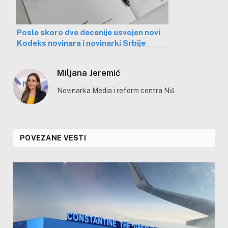
Posle skoro dve decenije usvojen novi
Kodeks novinara i novinarki Srbije
Miljana Jeremić
Novinarka Media i reform centra Niš
POVEZANE VESTI