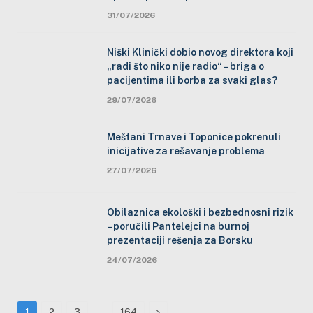
31/07/2026
Niški Klinički dobio novog direktora koji
„radi što niko nije radio“ – briga o
pacijentima ili borba za svaki glas?
29/07/2026
Meštani Trnave i Toponice pokrenuli
inicijative za rešavanje problema
27/07/2026
Obilaznica ekološki i bezbednosni rizik
– poručili Pantelejci na burnoj
prezentaciji rešenja za Borsku
24/07/2026
…
Next
1
2
3
164