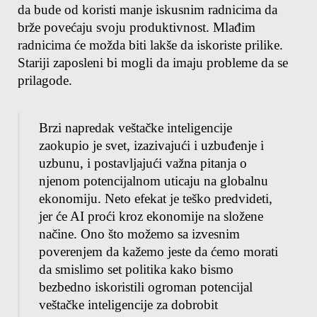
da bude od koristi manje iskusnim radnicima da 
brže povećaju svoju produktivnost. Mlađim 
radnicima će možda biti lakše da iskoriste prilike. 
Stariji zaposleni bi mogli da imaju probleme da se 
prilagode.
Brzi napredak veštačke inteligencije 
zaokupio je svet, izazivajući i uzbuđenje i 
uzbunu, i postavljajući važna pitanja o 
njenom potencijalnom uticaju na globalnu 
ekonomiju. Neto efekat je teško predvideti, 
jer će AI proći kroz ekonomije na složene 
načine. Ono što možemo sa izvesnim 
poverenjem da kažemo jeste da ćemo morati 
da smislimo set politika kako bismo 
bezbedno iskoristili ogroman potencijal 
veštačke inteligencije za dobrobit 