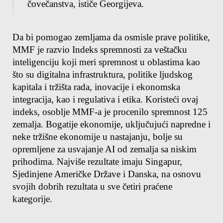
čovečanstva, ističe Georgijeva.
Da bi pomogao zemljama da osmisle prave politike, 
MMF je razvio Indeks spremnosti za veštačku 
inteligenciju koji meri spremnost u oblastima kao 
što su digitalna infrastruktura, politike ljudskog 
kapitala i tržišta rada, inovacije i ekonomska 
integracija, kao i regulativa i etika. Koristeći ovaj 
indeks, osoblje MMF-a je procenilo spremnost 125 
zemalja. Bogatije ekonomije, uključujući napredne i 
neke tržišne ekonomije u nastajanju, bolje su 
opremljene za usvajanje AI od zemalja sa niskim 
prihodima. Najviše rezultate imaju Singapur, 
Sjedinjene Američke Države i Danska, na osnovu 
svojih dobrih rezultata u sve četiri praćene 
kategorije.