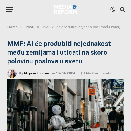
»
»
Home
Vesti
MMF: AI će produbiti nejednakost među zemljama i uticati na skoro polovinu poslova u svetu
MMF: AI će produbiti nejednakost
među zemljama i uticati na skoro
polovinu poslova u svetu
By
Miljana Jeremić
15/01/2024
No Comments