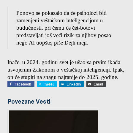
Ponovo se pokazalo da će psiholozi biti 
zamenjeni veštačkom inteligencijom u 
budućnosti, pri čemu će čet-botovi 
predstavljati još veći rizik za njihov posao 
nego AI uopšte, piše Dejli mejl.
Inače, u 2024. godinu svet je ušao sa prvim ikada 
usvojenim Zakonom o veštačkoj inteligenciji. Ipak, 
on će stupiti na snagu najranije do 2025. godine.
Facebook
Tweet
LinkedIn
Email
Povezane Vesti