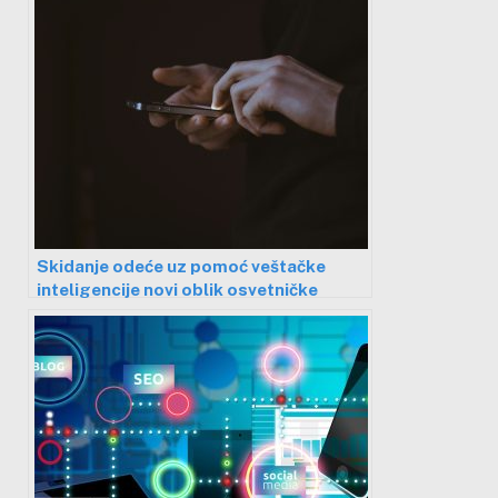
Skidanje odeće uz pomoć veštačke
inteligencije novi oblik osvetničke
pornografije – Srbija bez efikasnog
mehanizma da zaštiti žrtve