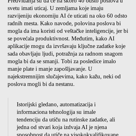
Predviđanja su da će na skoro 40 odsto poslova u 
svetu imati uticaj. U zemljama koje imaju 
razvijeniju ekonomiju AI će uticati na oko 60 odsto 
radnih mesta. Kako navode, polovina poslova bi 
mogla da ima koristi od veštačke inteligencije, jer bi 
se povećala produktivnost. Međutim, kako AI 
aplikacije mogu da izvršavaju ključne zadatke koje 
sada obavljaju ljudi, potražnja za radnom snagom 
mogla bi da se smanji. Tobi za posledice imalo 
manje plate i manje zapošljavanje. U 
najekstremnijim slučajevima, kako kažu, neki od 
poslova mogli bi da nestanu.
Istorijski gledano, automatizacija i 
informaciona tehnologija su imale 
tendenciju da utiču na rutinske zadatke, ali 
jedna od stvari koja izdvaja AI je njena 
sposobnost da utiče na visokokvalifikovane 