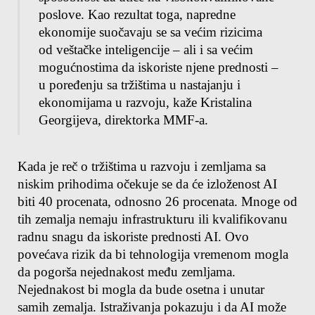
poslove. Kao rezultat toga, napredne 
ekonomije suočavaju se sa većim rizicima 
od veštačke inteligencije – ali i sa većim 
mogućnostima da iskoriste njene prednosti – 
u poređenju sa tržištima u nastajanju i 
ekonomijama u razvoju, kaže Kristalina 
Georgijeva, direktorka MMF-a.
Kada je reč o tržištima u razvoju i zemljama sa 
niskim prihodima očekuje se da će izloženost AI 
biti 40 procenata, odnosno 26 procenata. Mnoge od 
tih zemalja nemaju infrastrukturu ili kvalifikovanu 
radnu snagu da iskoriste prednosti AI. Ovo 
povećava rizik da bi tehnologija vremenom mogla 
da pogorša nejednakost među zemljama.
Nejednakost bi mogla da bude osetna i unutar 
samih zemalja. Istraživanja pokazuju i da AI može 