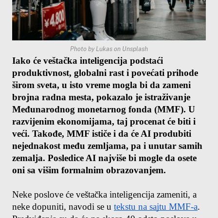
Photo by Lukas on Unsplash
Iako će veštačka inteligencija podstaći 
produktivnost, globalni rast i povećati prihode 
širom sveta, u isto vreme mogla bi da zameni 
brojna radna mesta, pokazalo je istraživanje 
Međunarodnog monetarnog fonda (MMF). U 
razvijenim ekonomijama, taj procenat će biti i 
veći. Takođe, MMF ističe i da će AI produbiti 
nejednakost među zemljama, pa i unutar samih 
zemalja. Posledice AI najviše bi mogle da osete 
oni sa višim formalnim obrazovanjem.
Neke poslove će veštačka inteligencija zameniti, a 
neke dopuniti, navodi se u 
tekstu na sajtu MMF-a
. 