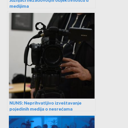
medijima
NUNS: Neprihvatljivo izveštavanje
pojedinih medija o nesrećama