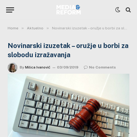
»
»
Home
Aktuelno
Novinarski izuzetak – oružje u borbi za slobodu izražavanja
Novinarski izuzetak – oružje u borbi za
slobodu izražavanja
By
Milica Ivanović
03/09/2019
No Comments