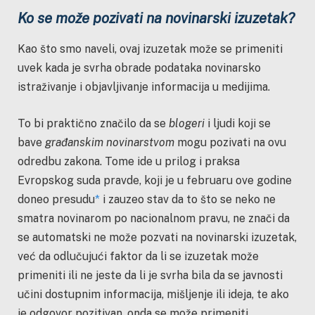
Ko se
može pozivati na novinarski izuzetak
?
Kao što smo naveli, ovaj izuzetak može se primeniti
uvek kada je svrha obrade podataka novinarsko
istraživanje i objavljivanje informacija u medijima.
To bi praktično značilo da se
blogeri
i ljudi koji se
bave
građanskim novinarstvom
mogu pozivati na ovu
odredbu zakona. Tome ide u prilog i praksa
Evropskog suda pravde, koji je u februaru ove godine
doneo presudu
*
i zauzeo stav da to što se neko ne
smatra novinarom po nacionalnom pravu, ne znači da
se automatski ne može pozvati na novinarski izuzetak,
već da odlučujući faktor da li se izuzetak može
primeniti ili ne jeste da li je svrha bila da se javnosti
učini dostupnim informacija, mišljenje ili ideja, te ako
je odgovor pozitivan, onda se može primeniti