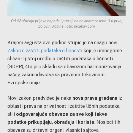
Od 42 slučaja prijave napada i pretnji na novinare rešeno 11 u prvoj
polovini godine Foto: pixabay.com
Krajem avgusta ove godine stupio je na snagu novi
Zakon o zaštiti podataka o ličnost
i koji je umnogome
sličan Opštoj uredbi o zaštiti podataka o ličnosti
(GDPR), što je u skladu sa obavezom harmonizovanja
našeg zakonodavstva sa pravnom tekovinom
Evropske unije.
Novi zakon predvideo je neka
nova prava građana
iz
oblasti prava na privatnost i zaštite ličnih podataka,
ali i
odgovarajuće obaveze za sve koji takve
podatke prikupljaju, obrađuju i koriste
. Nosioci tih
obaveza su državni organi, vlasnici sajtova,