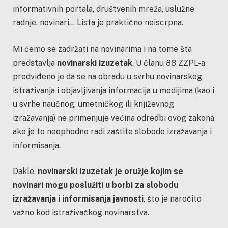
informativnih portala, društvenih mreža, uslužne
radnje, novinari… Lista je praktično neiscrpna.
Mi ćemo se zadržati na novinarima i na tome šta
predstavlja
novinarski izuzetak
. U članu 88 ZZPL-a
predviđeno je da se na obradu u svrhu novinarskog
istraživanja i objavljivanja informacija u medijima (kao i
u svrhe naučnog, umetničkog ili književnog
izražavanja) ne primenjuje većina odredbi ovog zakona
ako je to neophodno radi zaštite slobode izražavanja i
informisanja.
Dakle,
novinarski izuzetak je oružje kojim se
novinari mogu poslužiti u borbi za slobodu
izražavanja i informisanja javnosti
, što je naročito
važno kod istraživačkog novinarstva.