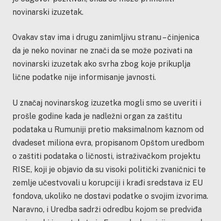
novinarski izuzetak.
Ovakav stav ima i drugu zanimljivu stranu – činjenica
da je neko novinar ne znači da se može pozivati na
novinarski izuzetak ako svrha zbog koje prikuplja
lične podatke nije informisanje javnosti.
U značaj novinarskog izuzetka mogli smo se uveriti i
prošle godine kada je nadležni organ za zaštitu
podataka u Rumuniji pretio maksimalnom kaznom od
dvadeset miliona evra, propisanom Opštom uredbom
o zaštiti podataka o ličnosti, istraživačkom projektu
RISE, koji je objavio da su visoki politički zvaničnici te
zemlje učestvovali u korupciji i krađi sredstava iz EU
fondova, ukoliko ne dostavi podatke o svojim izvorima.
Naravno, i Uredba sadrži odredbu kojom se predviđa