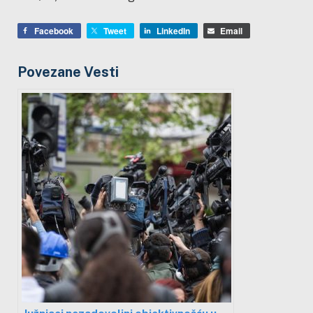
Facebook
Tweet
LinkedIn
Email
Povezane Vesti
Južnjaci nezadovoljni objektivnošću u