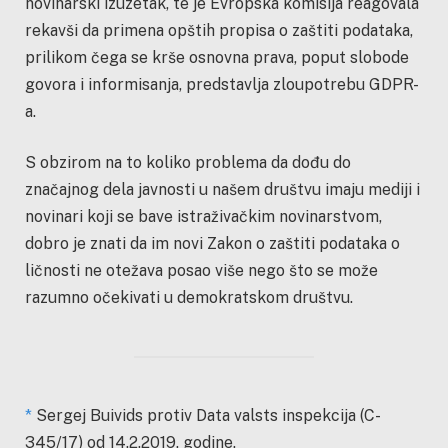
novinarski izuzetak, te je Evropska komisija reagovala
rekavši da primena opštih propisa o zaštiti podataka,
prilikom čega se krše osnovna prava, poput slobode
govora i informisanja, predstavlja zloupotrebu GDPR-
a.
S obzirom na to koliko problema da dođu do
značajnog dela javnosti u našem društvu imaju mediji i
novinari koji se bave istraživačkim novinarstvom,
dobro je znati da im novi Zakon o zaštiti podataka o
ličnosti ne otežava posao više nego što se može
razumno očekivati u demokratskom društvu.
*
Sergej Buivids protiv Data valsts inspekcija (C-
345/17) od 14.2.2019. godine.