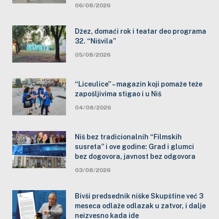
06/08/2026
Džez, domaći rok i teatar deo programa
32. “Nišvila”
05/08/2026
“Liceulice” – magazin koji pomaže teže
zapošljivima stigao i u Niš
04/08/2026
Niš bez tradicionalnih “Filmskih
susreta” i ove godine: Grad i glumci
bez dogovora, javnost bez odgovora
03/08/2026
Bivši predsednik niške Skupštine već 3
meseca odlaže odlazak u zatvor, i dalje
neizvesno kada ide