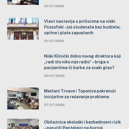
31/07/2026
Vlast nastavlja s pritiscima na niški
Filozofski – još studenata bez budžeta,
upitne i plate zaposlenih
31/07/2026
Niški Klinički dobio novog direktora koji
„radi što niko nije radio“ – briga o
pacijentima ili borba za svaki glas?
29/07/2026
Meštani Trnave i Toponice pokrenuli
inicijative za rešavanje problema
27/07/2026
Obilaznica ekološki i bezbednosni rizik
– poručili Pantelejci na burnoj