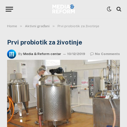
»
»
Home
Aktivni građani
Prvi probiotik za životinje
Prvi probiotik za životinje
By
Media & Reform centar
10/12/2019
No Comments