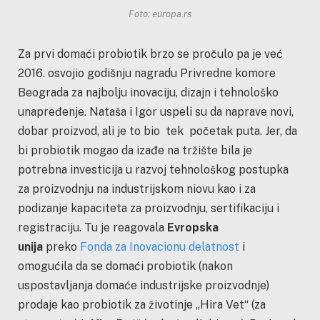
Foto: europa.rs
Za prvi domaći probiotik brzo se pročulo pa je već
2016. osvojio godišnju nagradu Privredne komore
Beograda za najbolju inovaciju, dizajn i tehnološko
unapređenje. Nataša i Igor uspeli su da naprave novi,
dobar proizvod, ali je to bio tek početak puta. Jer, da
bi probiotik mogao da izađe na tržište bila je
potrebna investicija u razvoj tehnološkog postupka
za proizvodnju na industrijskom niovu kao i za
podizanje kapaciteta za proizvodnju, sertifikaciju i
registraciju. Tu je reagovala
Evropska
unija
preko
Fonda za Inovacionu delatnost
i
omogućila da se domaći probiotik (nakon
uspostavljanja domaće industrijske proizvodnje)
prodaje kao probiotik za životinje „Hira Vet“ (za