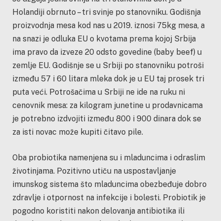
Holandiji obrnuto – tri svinje po stanovniku. Godišnja
proizvodnja mesa kod nas u 2019. iznosi 75kg mesa, a
na snazi je odluka EU o kvotama prema kojoj Srbija
ima pravo da izveze 20 odsto govedine (baby beef) u
zemlje EU. Godišnje se u Srbiji po stanovniku potroši
između 57 i 60 litara mleka dok je u EU taj prosek tri
puta veći. Potrošačima u Srbiji ne ide na ruku ni
cenovnik mesa: za kilogram junetine u prodavnicama
je potrebno izdvojiti između 800 i 900 dinara dok se
za isti novac može kupiti čitavo pile.
Oba probiotika namenjena su i mladuncima i odraslim
životinjama. Pozitivno utiču na uspostavljanje
imunskog sistema što mladuncima obezbeđuje dobro
zdravlje i otpornost na infekcije i bolesti. Probiotik je
pogodno koristiti nakon delovanja antibiotika ili