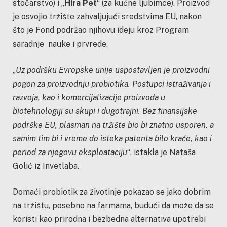
stočarstvo) i „
Hira Pet
“ (za kućne ljubimce). Proizvod
je osvojio tržište zahvaljujući sredstvima EU, nakon
što je Fond podržao njihovu ideju kroz Program
saradnje nauke i prvrede.
„
Uz podršku Evropske unije uspostavljen je proizvodni
pogon za proizvodnju probiotika. Postupci istraživanja i
razvoja, kao i komercijalizacije proizvoda u
biotehnologiji su skupi i dugotrajni. Bez finansijske
podrške EU, plasman na tržište bio bi znatno usporen, a
samim tim bi i vreme do isteka patenta bilo kraće, kao i
period za njegovu eksploataciju
“, istakla je Nataša
Golić iz Invetlaba.
Domaći probiotik za životinje pokazao se jako dobrim
na tržištu, posebno na farmama, budući da može da se
koristi kao prirodna i bezbedna alternativa upotrebi