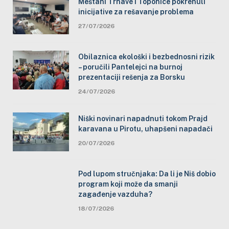
Meštani Trnave i Toponice pokrenuli
inicijative za rešavanje problema
27/07/2026
Obilaznica ekološki i bezbednosni rizik
– poručili Pantelejci na burnoj
prezentaciji rešenja za Borsku
24/07/2026
Niški novinari napadnuti tokom Prajd
karavana u Pirotu, uhapšeni napadači
20/07/2026
Pod lupom stručnjaka: Da li je Niš dobio
program koji može da smanji
zagađenje vazduha?
18/07/2026