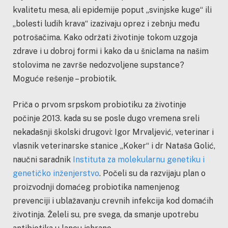
kvalitetu mesa, ali epidemije poput „svinjske kuge“ ili
„bolesti ludih krava“ izazivaju oprez i zebnju među
potrošačima. Kako održati životinje tokom uzgoja
zdrave i u dobroj formi i kako da u šniclama na našim
stolovima ne završe nedozvoljene supstance?
Moguće rešenje – probiotik.
Priča o prvom srpskom probiotiku za životinje
počinje 2013. kada su se posle dugo vremena sreli
nekadašnji školski drugovi: Igor Mrvaljević, veterinar i
vlasnik veterinarske stanice „Koker“ i dr Nataša Golić,
naučni saradnik
Instituta za molekularnu genetiku i
genetičko inženjerstvo
. Počeli su da razvijaju plan o
proizvodnji domaćeg probiotika namenjenog
prevenciji i ublažavanju crevnih infekcija kod domaćih
životinja. Želeli su, pre svega, da smanje upotrebu