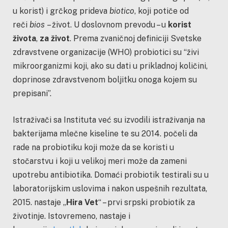
u korist) i grčkog prideva
biotico
, koji potiče od
reči
bios
– život. U doslovnom prevodu – u
korist
života
,
za život
. Prema zvaničnoj definiciji Svetske
zdravstvene organizacije (WHO) probiotici su “živi
mikroorganizmi koji, ako su dati u prikladnoj količini,
doprinose zdravstvenom boljitku onoga kojem su
prepisani”.
Istraživači sa Instituta već su izvodili istraživanja na
bakterijama mlečne kiseline te su 2014. počeli da
rade na probiotiku koji može da se koristi u
stočarstvu i koji u velikoj meri može da zameni
upotrebu antibiotika. Domaći probiotik testirali su u
laboratorijskim uslovima i nakon uspešnih rezultata,
2015. nastaje „
Hira Vet
“ – prvi srpski probiotik za
životinje. Istovremeno, nastaje i