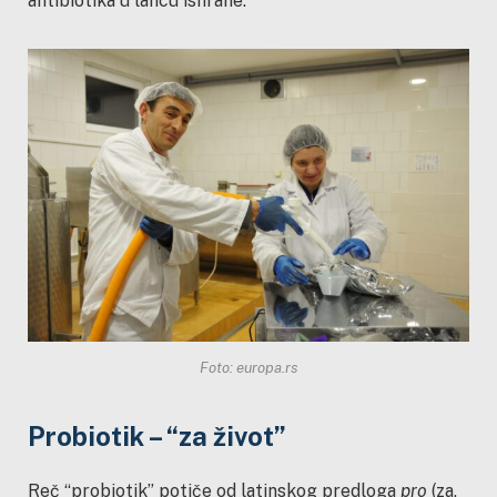
antibiotika u lancu ishrane.
Foto: europa.rs
Probiotik – “za život”
Reč “probiotik” potiče od latinskog predloga
pro
(za,