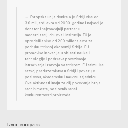
Evropska unija donirala je Srbiji više od
3.6 milijardi evra od 2000. godine i najveći je
donator i najznačajniji partner u
modernizaciji društva i insitucija. EU je
opredelila više od 200 miliona evra za
podršku tržišnoj ekonomiji Srbije. EU
promoviše inovacije u oblasti nauke i
tehnologije i podržava povezivanje
istraživanja i razvoja sa tržištem. EU stimuliše
razvoj preduzetništva u Srbiji i povezuje
poslovnu, akademsku i naučnu zajednicu.
Ove aktivnosti imaju za cilj povećanje broja
radnih mesta, poslovnih šansi i
konkurentnosti proizvoda.
Izvor: europa.rs