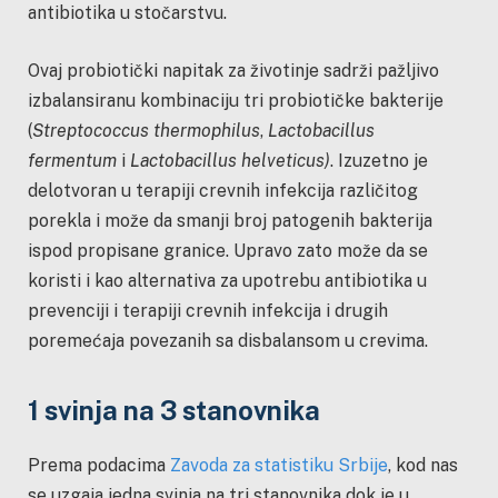
antibiotika u stočarstvu.
Ovaj probiotički napitak za životinje sadrži pažljivo
izbalansiranu kombinaciju tri probiotičke bakterije
(
Streptococcus thermophilus
,
Lactobacillus
fermentum
i
Lactobacillus helveticus)
. Izuzetno je
delotvoran u terapiji crevnih infekcija različitog
porekla i može da smanji broj patogenih bakterija
ispod propisane granice. Upravo zato može da se
koristi i kao alternativa za upotrebu antibiotika u
prevenciji i terapiji crevnih infekcija i drugih
poremećaja povezanih sa disbalansom u crevima.
1 svinja na 3 stanovnika
Prema podacima
Zavoda za statistiku Srbije
, kod nas
se uzgaja jedna svinja na tri stanovnika dok je u