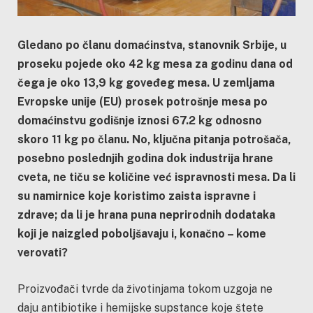
Gledano po članu domaćinstva, stanovnik Srbije, u
proseku pojede oko 42 kg mesa za godinu dana od
čega je oko 13,9 kg goveđeg mesa. U zemljama
Evropske unije (EU) prosek potrošnje mesa po
domaćinstvu godišnje iznosi 67.2 kg odnosno
skoro 11 kg po članu. No, ključna pitanja potrošača,
posebno poslednjih godina dok industrija hrane
cveta, ne tiču se količine već ispravnosti mesa. Da li
su namirnice koje koristimo zaista ispravne i
zdrave; da li je hrana puna neprirodnih dodataka
koji je naizgled poboljšavaju i, konačno – kome
verovati?
Proizvođači tvrde da životinjama tokom uzgoja ne
daju antibiotike i hemijske supstance koje štete