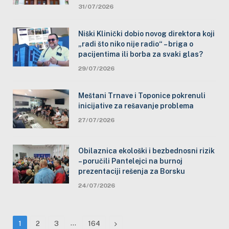
31/07/2026
Niški Klinički dobio novog direktora koji
„radi što niko nije radio“ – briga o
pacijentima ili borba za svaki glas?
29/07/2026
Meštani Trnave i Toponice pokrenuli
inicijative za rešavanje problema
27/07/2026
Obilaznica ekološki i bezbednosni rizik
– poručili Pantelejci na burnoj
prezentaciji rešenja za Borsku
24/07/2026
…
Next
1
2
3
164