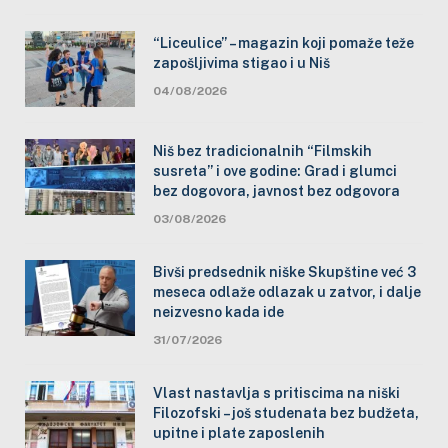
“Liceulice” – magazin koji pomaže teže
zapošljivima stigao i u Niš
04/08/2026
Niš bez tradicionalnih “Filmskih
susreta” i ove godine: Grad i glumci
bez dogovora, javnost bez odgovora
03/08/2026
Bivši predsednik niške Skupštine već 3
meseca odlaže odlazak u zatvor, i dalje
neizvesno kada ide
31/07/2026
Vlast nastavlja s pritiscima na niški
Filozofski – još studenata bez budžeta,
upitne i plate zaposlenih