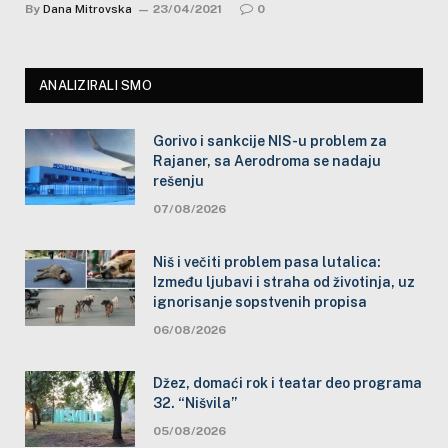
By
Dana Mitrovska
23/04/2021
0
ANALIZIRALI SMO
Gorivo i sankcije NIS-u problem za
Rajaner, sa Aerodroma se nadaju
rešenju
07/08/2026
Niš i večiti problem pasa lutalica:
Između ljubavi i straha od životinja, uz
ignorisanje sopstvenih propisa
06/08/2026
Džez, domaći rok i teatar deo programa
32. “Nišvila”
05/08/2026