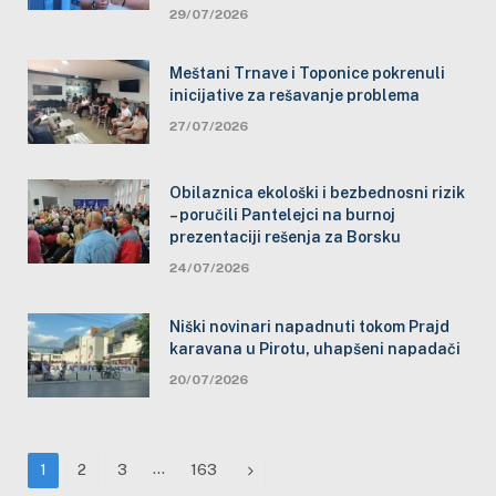
29/07/2026
Meštani Trnave i Toponice pokrenuli
inicijative za rešavanje problema
27/07/2026
Obilaznica ekološki i bezbednosni rizik
– poručili Pantelejci na burnoj
prezentaciji rešenja za Borsku
24/07/2026
Niški novinari napadnuti tokom Prajd
karavana u Pirotu, uhapšeni napadači
20/07/2026
…
Next
1
2
3
163