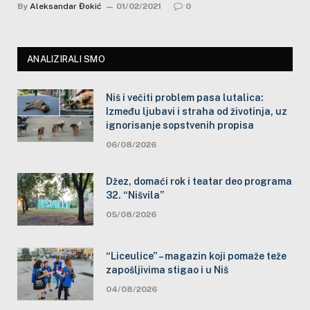
By
Aleksandar Đokić
01/02/2021
0
ANALIZIRALI SMO
Niš i večiti problem pasa lutalica:
Između ljubavi i straha od životinja, uz
ignorisanje sopstvenih propisa
06/08/2026
Džez, domaći rok i teatar deo programa
32. “Nišvila”
05/08/2026
“Liceulice” – magazin koji pomaže teže
zapošljivima stigao i u Niš
04/08/2026