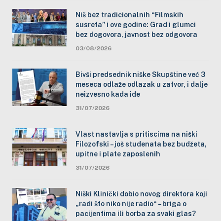
Niš bez tradicionalnih “Filmskih
susreta” i ove godine: Grad i glumci
bez dogovora, javnost bez odgovora
03/08/2026
Bivši predsednik niške Skupštine već 3
meseca odlaže odlazak u zatvor, i dalje
neizvesno kada ide
31/07/2026
Vlast nastavlja s pritiscima na niški
Filozofski – još studenata bez budžeta,
upitne i plate zaposlenih
31/07/2026
Niški Klinički dobio novog direktora koji
„radi što niko nije radio“ – briga o
pacijentima ili borba za svaki glas?