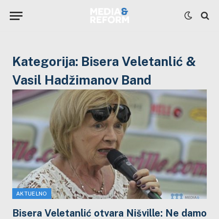
Kategorija:
Bisera Veletanlić &
Vasil Hadžimanov Band
AKTUELNO
Bisera Veletanlić otvara Nišville: Ne damo