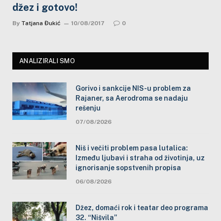
džez i gotovo!
By
Tatjana Đukić
10/08/2017
0
ANALIZIRALI SMO
Gorivo i sankcije NIS-u problem za
Rajaner, sa Aerodroma se nadaju
rešenju
07/08/2026
Niš i večiti problem pasa lutalica:
Između ljubavi i straha od životinja, uz
ignorisanje sopstvenih propisa
06/08/2026
Džez, domaći rok i teatar deo programa
32. “Nišvila”