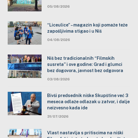
05/08/2026
“Liceulice” – magazin koji pomaže teže
zapošljivima stigao i u Niš
04/08/2026
Niš bez tradicionalnih “Filmskih
susreta” i ove godine: Grad i glumci
bez dogovora, javnost bez odgovora
03/08/2026
Bivši predsednik niške Skupštine već 3
meseca odlaže odlazak u zatvor, i dalje
neizvesno kada ide
31/07/2026
Vlast nastavlja s pritiscima na niški