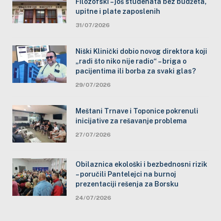
Filozofski – još studenata bez budžeta,
upitne i plate zaposlenih
31/07/2026
Niški Klinički dobio novog direktora koji
„radi što niko nije radio“ – briga o
pacijentima ili borba za svaki glas?
29/07/2026
Meštani Trnave i Toponice pokrenuli
inicijative za rešavanje problema
27/07/2026
Obilaznica ekološki i bezbednosni rizik
– poručili Pantelejci na burnoj
prezentaciji rešenja za Borsku
24/07/2026