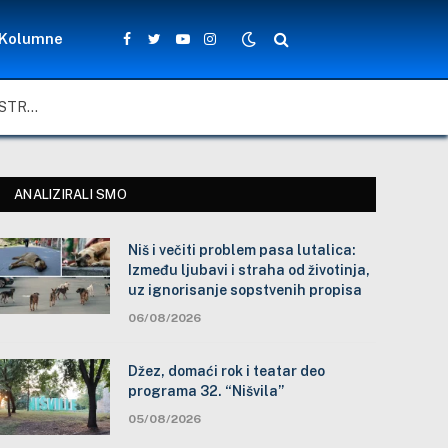
Kolumne
Facebook
Twitter
YouTube
Instagram
NIŠ I VEČITI PROBLEM PASA LUTALICA: IZMEĐU LJUBAVI I STRAHA OD ŽIVOTINJA, UZ IGNORISANJE SOPSTVENIH PROPISA
ANALIZIRALI SMO
Niš i večiti problem pasa lutalica:
Između ljubavi i straha od životinja,
uz ignorisanje sopstvenih propisa
06/08/2026
Džez, domaći rok i teatar deo
programa 32. “Nišvila”
05/08/2026