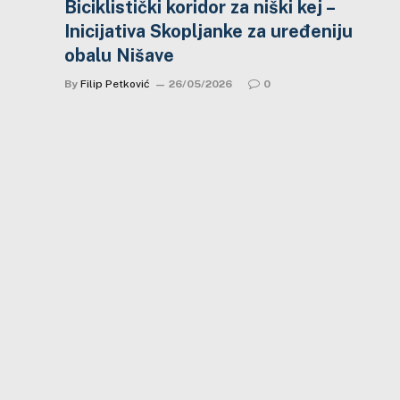
Biciklistički koridor za niški kej –
Inicijativa Skopljanke za uređeniju
obalu Nišave
By
Filip Petković
26/05/2026
0