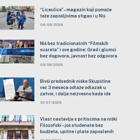
“Liceulice” – magazin koji pomaže
teže zapošljivima stigao i u Niš
04/08/2026
Niš bez tradicionalnih “Filmskih
susreta” i ove godine: Grad i glumci
bez dogovora, javnost bez odgovora
03/08/2026
Bivši predsednik niške Skupštine
već 3 meseca odlaže odlazak u
zatvor, i dalje neizvesno kada ide
31/07/2026
Vlast nastavlja s pritiscima na niški
Filozofski – još studenata bez
budžeta, upitne i plate zaposlenih