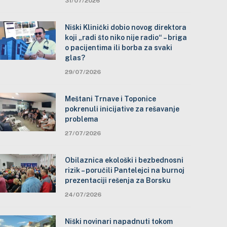
31/07/2026
Niški Klinički dobio novog direktora
koji „radi što niko nije radio“ – briga
o pacijentima ili borba za svaki
glas?
29/07/2026
Meštani Trnave i Toponice
pokrenuli inicijative za rešavanje
problema
27/07/2026
Obilaznica ekološki i bezbednosni
rizik – poručili Pantelejci na burnoj
prezentaciji rešenja za Borsku
24/07/2026
Niški novinari napadnuti tokom