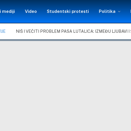
 mediji
Video
Studentski protesti
Politika
IJE