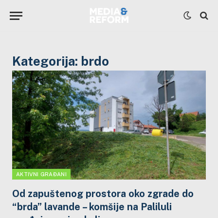
Kategorija:
brdo
AKTIVNI GRAĐANI
Od zapuštenog prostora oko zgrade do
“brda” lavande – komšije na Paliluli