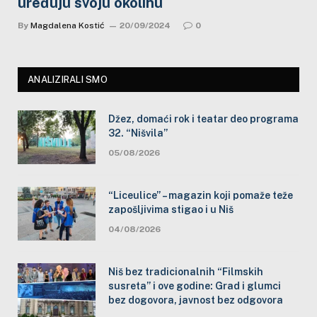
uređuju svoju okolinu
By
Magdalena Kostić
20/09/2024
0
ANALIZIRALI SMO
Džez, domaći rok i teatar deo programa
32. “Nišvila”
05/08/2026
“Liceulice” – magazin koji pomaže teže
zapošljivima stigao i u Niš
04/08/2026
Niš bez tradicionalnih “Filmskih
susreta” i ove godine: Grad i glumci
bez dogovora, javnost bez odgovora