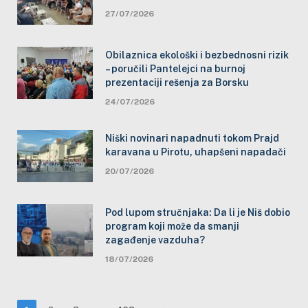
27/07/2026
Obilaznica ekološki i bezbednosni rizik
– poručili Pantelejci na burnoj
prezentaciji rešenja za Borsku
24/07/2026
Niški novinari napadnuti tokom Prajd
karavana u Pirotu, uhapšeni napadači
20/07/2026
Pod lupom stručnjaka: Da li je Niš dobio
program koji može da smanji
zagađenje vazduha?
18/07/2026