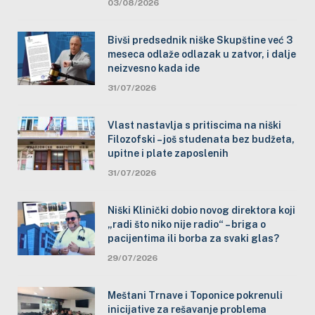
03/08/2026
Bivši predsednik niške Skupštine već 3
meseca odlaže odlazak u zatvor, i dalje
neizvesno kada ide
31/07/2026
Vlast nastavlja s pritiscima na niški
Filozofski – još studenata bez budžeta,
upitne i plate zaposlenih
31/07/2026
Niški Klinički dobio novog direktora koji
„radi što niko nije radio“ – briga o
pacijentima ili borba za svaki glas?
29/07/2026
Meštani Trnave i Toponice pokrenuli
inicijative za rešavanje problema