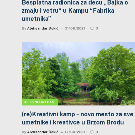
Besplatna radionica za decu „Bajka o
zmaju i vetru“ u Kampu “Fabrika
umetnika”
By
Aleksandar Đokić
31/08/2021
0
AKTIVNI GRAĐANI
(re)Kreativni kamp – novo mesto za sve
umetnike i kreativce u Brzom Brodu
By
Aleksandar Đokić
17/04/2021
0