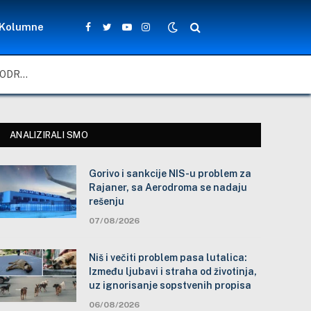
Kolumne
Facebook
Twitter
YouTube
Instagram
GORIVO I SANKCIJE NIS-U PROBLEM ZA RAJANER, SA AERODROMA SE NADAJU REŠENJU
ANALIZIRALI SMO
Gorivo i sankcije NIS-u problem za
Rajaner, sa Aerodroma se nadaju
rešenju
07/08/2026
Niš i večiti problem pasa lutalica:
Između ljubavi i straha od životinja,
uz ignorisanje sopstvenih propisa
06/08/2026