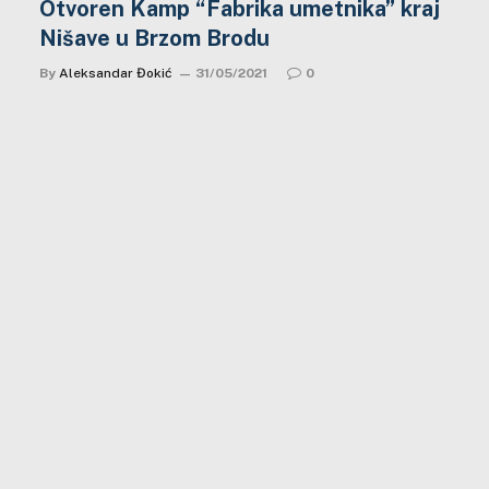
Otvoren Kamp “Fabrika umetnika” kraj
Nišave u Brzom Brodu
By
Aleksandar Đokić
31/05/2021
0