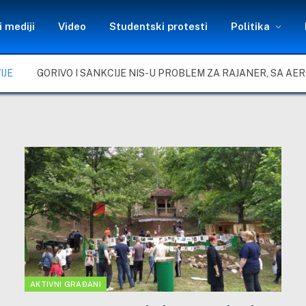
 mediji
Video
Studentski protesti
Politika
IJE
AKTIVNI GRAĐANI