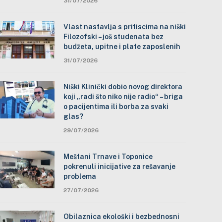
31/07/2026
Vlast nastavlja s pritiscima na niški
Filozofski – još studenata bez
budžeta, upitne i plate zaposlenih
31/07/2026
Niški Klinički dobio novog direktora
koji „radi što niko nije radio“ – briga
o pacijentima ili borba za svaki
glas?
29/07/2026
Meštani Trnave i Toponice
pokrenuli inicijative za rešavanje
problema
27/07/2026
Obilaznica ekološki i bezbednosni