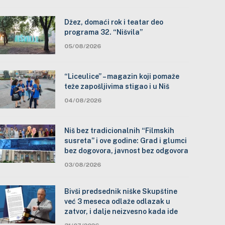
Džez, domaći rok i teatar deo
programa 32. “Nišvila”
05/08/2026
“Liceulice” – magazin koji pomaže
teže zapošljivima stigao i u Niš
04/08/2026
Niš bez tradicionalnih “Filmskih
susreta” i ove godine: Grad i glumci
bez dogovora, javnost bez odgovora
03/08/2026
Bivši predsednik niške Skupštine
već 3 meseca odlaže odlazak u
zatvor, i dalje neizvesno kada ide