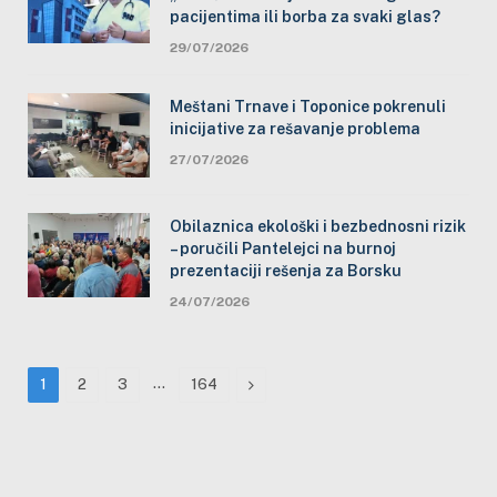
pacijentima ili borba za svaki glas?
29/07/2026
Meštani Trnave i Toponice pokrenuli
inicijative za rešavanje problema
27/07/2026
Obilaznica ekološki i bezbednosni rizik
– poručili Pantelejci na burnoj
prezentaciji rešenja za Borsku
24/07/2026
…
Next
1
2
3
164