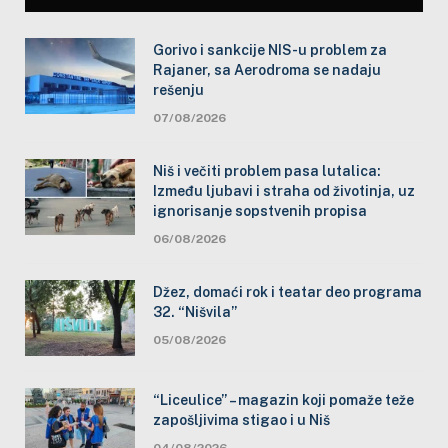
Gorivo i sankcije NIS-u problem za
Rajaner, sa Aerodroma se nadaju
rešenju
07/08/2026
Niš i večiti problem pasa lutalica:
Između ljubavi i straha od životinja, uz
ignorisanje sopstvenih propisa
06/08/2026
Džez, domaći rok i teatar deo programa
32. “Nišvila”
05/08/2026
“Liceulice” – magazin koji pomaže teže
zapošljivima stigao i u Niš
04/08/2026