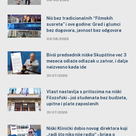
Niš bez tradicionalnih “Filmskih
susreta” i ove godine: Grad i glumci
bez dogovora, javnost bez odgovora
03/08/2026
Bivši predsednik niške Skupštine već 3
meseca odlaže odlazak u zatvor, i dalje
neizvesno kada ide
31/07/2026
Vlast nastavlja s pritiscima na niški
Filozofski – još studenata bez budžeta,
upitne i plate zaposlenih
31/07/2026
Niški Klinički dobio novog direktora koji
„radi što niko nije radio“ – briga o