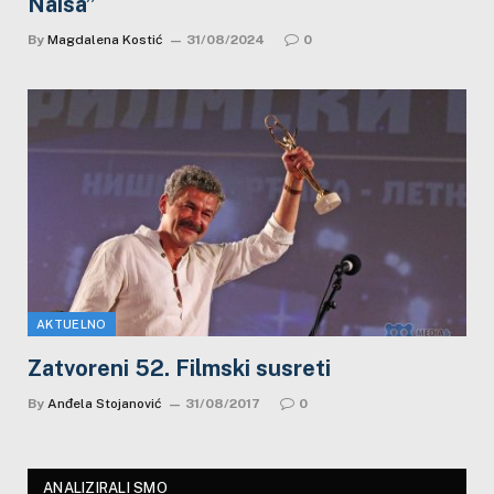
Naisa”
By
Magdalena Kostić
31/08/2024
0
AKTUELNO
Zatvoreni 52. Filmski susreti
By
Anđela Stojanović
31/08/2017
0
ANALIZIRALI SMO