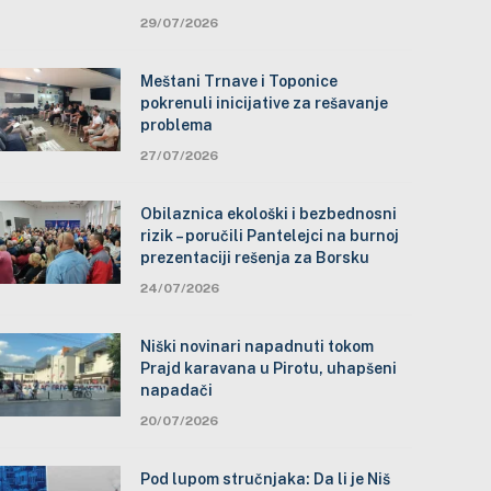
29/07/2026
Meštani Trnave i Toponice
pokrenuli inicijative za rešavanje
problema
27/07/2026
Obilaznica ekološki i bezbednosni
rizik – poručili Pantelejci na burnoj
prezentaciji rešenja za Borsku
24/07/2026
Niški novinari napadnuti tokom
Prajd karavana u Pirotu, uhapšeni
napadači
20/07/2026
Pod lupom stručnjaka: Da li je Niš