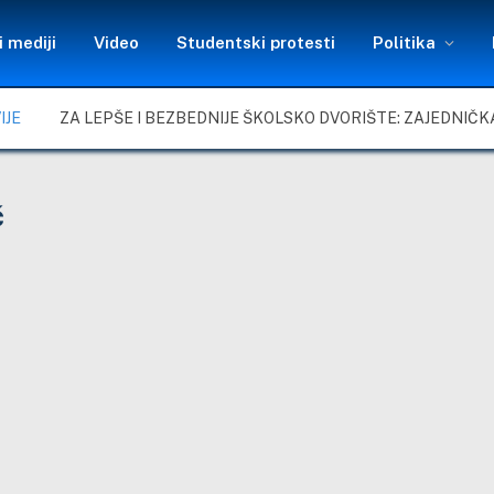
 mediji
Video
Studentski protesti
Politika
IJE
ć