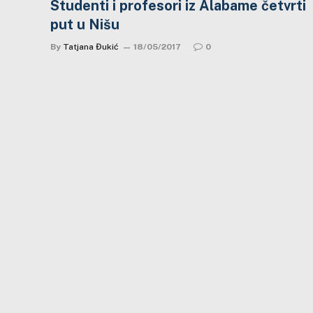
Studenti i profesori iz Alabame četvrti
put u Nišu
By
Tatjana Đukić
18/05/2017
0