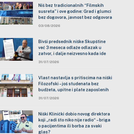
Niš bez tradicionalnih “Filmskih
susreta” i ove godine: Grad i glumci
bez dogovora, javnost bez odgovora
03/08/2026
Bivši predsednik niške Skupštine
već 3 meseca odlaže odlazak u
zatvor, i dalje neizvesno kada ide
31/07/2026
Vlast nastavlja s pritiscima na niški
Filozofski – još studenata bez
budžeta, upitne i plate zaposlenih
31/07/2026
Niški Klinički dobio novog direktora
koji „radi što niko nije radio“ – briga
o pacijentima ili borba za svaki
glas?