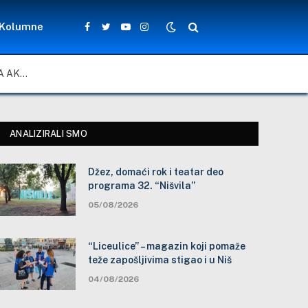
Kolumne
Facebook
Twitter
YouTube
Instagram
ZA LEPŠE I BEZBEDNIJE ŠKOLSKO DVORIŠTE: ZAJEDNIČKA AKCIJA MEŠTANA, NASTAVNIKA I ĐAKA U SELU VLASE KOD VRANJA
ANALIZIRALI SMO
Džez, domaći rok i teatar deo
programa 32. “Nišvila”
05/08/2026
“Liceulice” – magazin koji pomaže
teže zapošljivima stigao i u Niš
04/08/2026