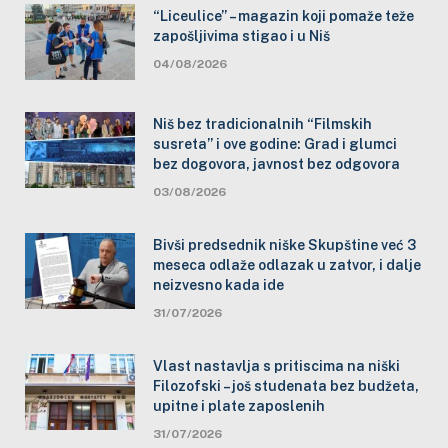
“Liceulice” – magazin koji pomaže teže
zapošljivima stigao i u Niš
04/08/2026
Niš bez tradicionalnih “Filmskih
susreta” i ove godine: Grad i glumci
bez dogovora, javnost bez odgovora
03/08/2026
Bivši predsednik niške Skupštine već 3
meseca odlaže odlazak u zatvor, i dalje
neizvesno kada ide
31/07/2026
Vlast nastavlja s pritiscima na niški
Filozofski – još studenata bez budžeta,
upitne i plate zaposlenih
31/07/2026