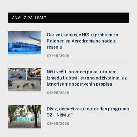
ANALIZIRALI SMO
Gorivo i sankcije NIS-u problem za
Rajaner, sa Aerodroma se nadaju
rešenju
07/08/2026
Niš i večiti problem pasa lutalica:
Između ljubavi i straha od životinja, uz
ignorisanje sopstvenih propisa
06/08/2026
Džez, domaći rok i teatar deo programa
32. “Nišvila”
05/08/2026