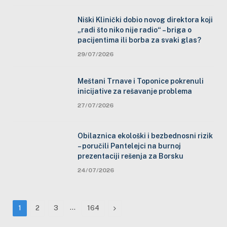
Niški Klinički dobio novog direktora koji
„radi što niko nije radio“ – briga o
pacijentima ili borba za svaki glas?
29/07/2026
Meštani Trnave i Toponice pokrenuli
inicijative za rešavanje problema
27/07/2026
Obilaznica ekološki i bezbednosni rizik
– poručili Pantelejci na burnoj
prezentaciji rešenja za Borsku
24/07/2026
…
Next
1
2
3
164