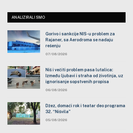
ANALIZIRALI SMO
Gorivo i sankcije NIS-u problem za
Rajaner, sa Aerodroma se nadaju
rešenju
07/08/2026
Niš i večiti problem pasa lutalica:
Između ljubavi i straha od životinja, uz
ignorisanje sopstvenih propisa
06/08/2026
Džez, domaći rok i teatar deo programa
32. “Nišvila”
05/08/2026