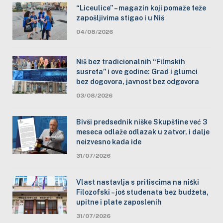
“Liceulice” – magazin koji pomaže teže
zapošljivima stigao i u Niš
04/08/2026
Niš bez tradicionalnih “Filmskih
susreta” i ove godine: Grad i glumci
bez dogovora, javnost bez odgovora
03/08/2026
Bivši predsednik niške Skupštine već 3
meseca odlaže odlazak u zatvor, i dalje
neizvesno kada ide
31/07/2026
Vlast nastavlja s pritiscima na niški
Filozofski – još studenata bez budžeta,
upitne i plate zaposlenih
31/07/2026