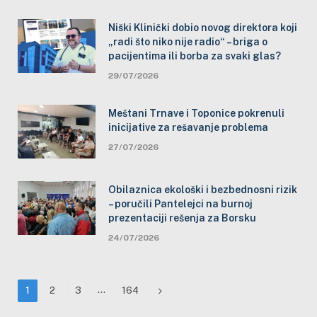
Niški Klinički dobio novog direktora koji
„radi što niko nije radio“ – briga o
pacijentima ili borba za svaki glas?
29/07/2026
Meštani Trnave i Toponice pokrenuli
inicijative za rešavanje problema
27/07/2026
Obilaznica ekološki i bezbednosni rizik
– poručili Pantelejci na burnoj
prezentaciji rešenja za Borsku
24/07/2026
…
Next
1
2
3
164