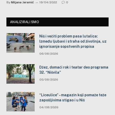
By
Miljana Jeremić
19/04/2022
0
ANALIZIRALI SMO
Niš i večiti problem pasa lutalica:
Između ljubavi i straha od životinja, uz
ignorisanje sopstvenih propisa
06/08/2026
Džez, domaći rok i teatar deo programa
32. “Nišvila”
05/08/2026
“Liceulice” – magazin koji pomaže teže
zapošljivima stigao i u Niš
04/08/2026