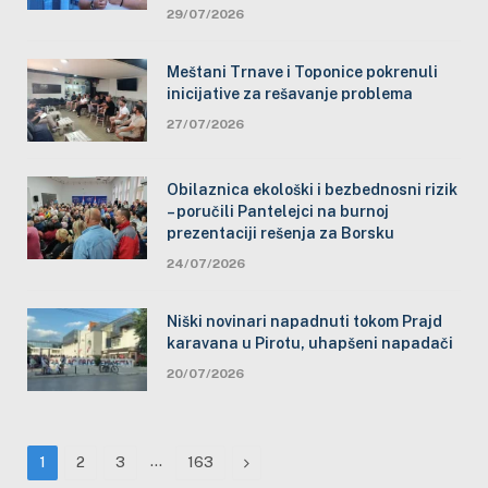
29/07/2026
Meštani Trnave i Toponice pokrenuli
inicijative za rešavanje problema
27/07/2026
Obilaznica ekološki i bezbednosni rizik
– poručili Pantelejci na burnoj
prezentaciji rešenja za Borsku
24/07/2026
Niški novinari napadnuti tokom Prajd
karavana u Pirotu, uhapšeni napadači
20/07/2026
…
Next
1
2
3
163