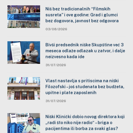
Niš bez tradicionalnih “Filmskih
susreta” i ove godine: Grad i glumci
bez dogovora, javnost bez odgovora
03/08/2026
Bivši predsednik niške Skupštine već 3
meseca odlaže odlazak u zatvor, i dalje
neizvesno kada ide
31/07/2026
Vlast nastavlja s pritiscima na niški
Filozofski – još studenata bez budžeta,
upitne i plate zaposlenih
31/07/2026
Niški Klinički dobio novog direktora koji
„radi što niko nije radio“ – briga o
pacijentima ili borba za svaki glas?