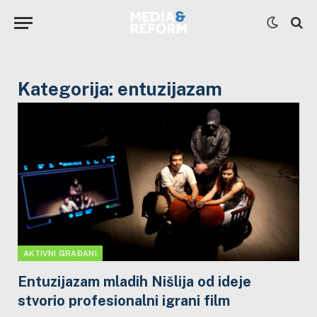
Kategorija:
entuzijazam
AKTIVNI GRAĐANI
Entuzijazam mladih Nišlija od ideje
stvorio profesionalni igrani film